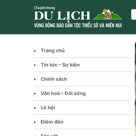
Skip
to
Se
content
Trang chủ
Tin tức – Sự kiện
Chính sách
Văn hoá – Đời sống
Lễ hội
Điểm đến
Sản vật