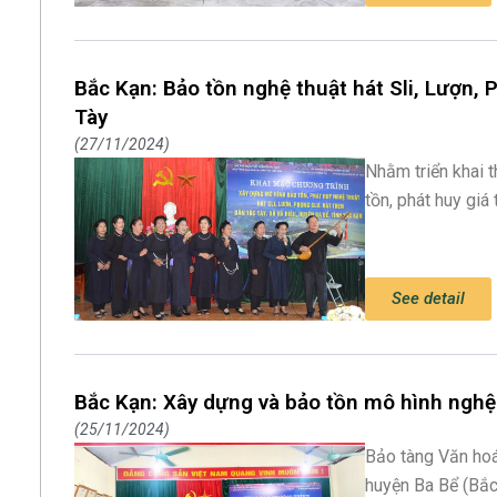
Bắc Kạn: Bảo tồn nghệ thuật hát Sli, Lượn, 
Tày
27/11/2024
Nhằm triển khai 
tồn, phát huy giá
See detail
Bắc Kạn: Xây dựng và bảo tồn mô hình nghệ 
25/11/2024
Bảo tàng Văn hoá
huyện Ba Bể (Bắ