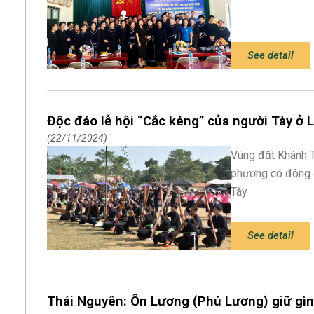
See detail
Độc đáo lễ hội “Cắc kéng” của người Tày ở 
22/11/2024
Vùng đất Khánh Th
phương có đông 
Tày
See detail
Thái Nguyên: Ôn Lương (Phú Lương) giữ gìn 