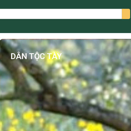
arch
DÂN TỘC TÀY