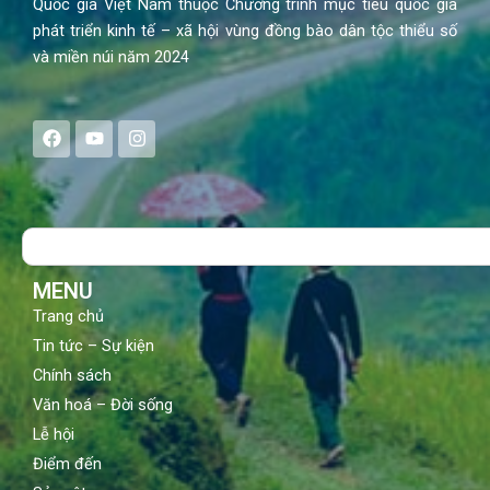
Quốc gia Việt Nam thuộc Chương trình mục tiêu quốc gia
phát triển kinh tế – xã hội vùng đồng bào dân tộc thiểu số
và miền núi năm 2024
F
Y
I
a
o
n
c
u
s
e
t
t
b
u
a
o
b
g
Search
o
e
r
k
a
m
MENU
Trang chủ
Tin tức – Sự kiện
Chính sách
Văn hoá – Đời sống
Lễ hội
Điểm đến