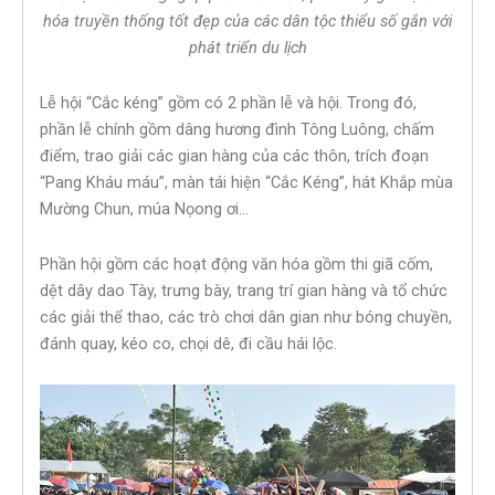
hóa truyền thống tốt đẹp của các dân tộc thiểu số gắn với
phát triển du lịch
Lễ hội “Cắc kéng” gồm có 2 phần lễ và hội. Trong đó,
phần lễ chính gồm dâng hương đình Tông Luông, chấm
điểm, trao giải các gian hàng của các thôn, trích đoạn
“Pang Kháu máu”, màn tái hiện “Cắc Kéng”, hát Khắp mùa
Mường Chun, múa Nọong ơi…
Phần hội gồm các hoạt động văn hóa gồm thi giã cốm,
dệt dây dao Tày, trưng bày, trang trí gian hàng và tổ chức
các giải thể thao, các trò chơi dân gian như bóng chuyền,
đánh quay, kéo co, chọi dê, đi cầu hái lộc.