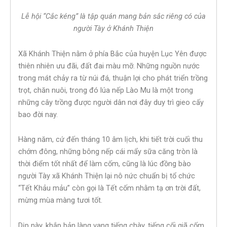
Lễ hội “Cắc kéng” là tập quán mang bản sắc riêng có của
người Tày ở Khánh Thiện
Xã Khánh Thiện nằm ở phía Bắc của huyện Lục Yên được
thiên nhiên ưu đãi, đất đai màu mỡ. Những nguồn nước
trong mát chảy ra từ núi đá, thuận lợi cho phát triển trồng
trọt, chăn nuôi, trong đó lúa nếp Lào Mu là một trong
những cây trồng được người dân nơi đây duy trì gieo cấy
bao đời nay.
Hàng năm, cứ đến tháng 10 âm lịch, khi tiết trời cuối thu
chớm đông, những bông nếp cái mẩy sữa căng tròn là
thời điểm tốt nhất để làm cốm, cũng là lúc đồng bào
người Tày xã Khánh Thiện lại nô nức chuẩn bị tổ chức
“Tết Khảu mảu” còn gọi là Tết cốm nhằm tạ ơn trời đất,
mừng mùa màng tươi tốt.
Dịp này, khắp bản làng vang tiếng chày, tiếng cối giã cốm