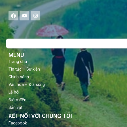
F
Y
I
a
o
n
c
u
s
e
t
t
b
u
a
o
b
g
Search
o
e
r
k
a
m
MENU
Trang chủ
Tin tức – Sự kiện
Chính sách
Văn hoá – Đời sống
Lễ hội
Điểm đến
Sản vật
KẾT NỐI VỚI CHÚNG TÔI
Facebook