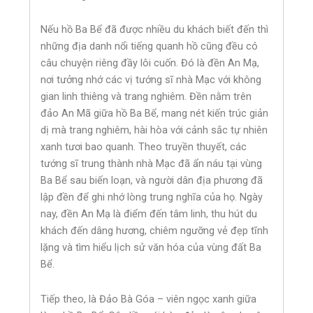
Nếu hồ Ba Bể đã được nhiều du khách biết đến thì
những địa danh nổi tiếng quanh hồ cũng đều có
câu chuyện riêng đầy lôi cuốn. Đó là đền An Mạ,
nơi tưởng nhớ các vị tướng sĩ nhà Mạc với không
gian linh thiêng và trang nghiêm. Đền nằm trên
đảo An Mã giữa hồ Ba Bể, mang nét kiến trúc giản
dị mà trang nghiêm, hài hòa với cảnh sắc tự nhiên
xanh tươi bao quanh. Theo truyền thuyết, các
tướng sĩ trung thành nhà Mạc đã ẩn náu tại vùng
Ba Bể sau biến loạn, và người dân địa phương đã
lập đền để ghi nhớ lòng trung nghĩa của họ. Ngày
nay, đền An Mạ là điểm đến tâm linh, thu hút du
khách đến dâng hương, chiêm ngưỡng vẻ đẹp tĩnh
lặng và tìm hiểu lịch sử văn hóa của vùng đất Ba
Bể.
Tiếp theo, là Đảo Bà Góa – viên ngọc xanh giữa