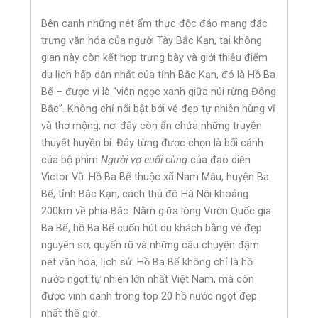
Bên cạnh những nét ẩm thực độc đáo mang đặc
trưng văn hóa của người Tày Bắc Kạn, tại không
gian này còn kết hợp trưng bày và giới thiệu điểm
du lịch hấp dẫn nhất của tỉnh Bắc Kạn, đó là Hồ Ba
Bể – được ví là “viên ngọc xanh giữa núi rừng Đông
Bắc”. Không chỉ nổi bật bởi vẻ đẹp tự nhiên hùng vĩ
và thơ mộng, nơi đây còn ẩn chứa những truyền
thuyết huyền bí. Đây từng được chọn là bối cảnh
của bộ phim
Người vợ cuối cùng
của đạo diễn
Victor Vũ. Hồ Ba Bể thuộc xã Nam Mẫu, huyện Ba
Bể, tỉnh Bắc Kạn, cách thủ đô Hà Nội khoảng
200km về phía Bắc. Nằm giữa lòng Vườn Quốc gia
Ba Bể, hồ Ba Bể cuốn hút du khách bằng vẻ đẹp
nguyên sơ, quyến rũ và những câu chuyện đậm
nét văn hóa, lịch sử. Hồ Ba Bể không chỉ là hồ
nước ngọt tự nhiên lớn nhất Việt Nam, mà còn
được vinh danh trong top 20 hồ nước ngọt đẹp
nhất thế giới.