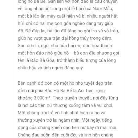
lòng hồ Ba Bể. Gắn liền với hòn đảo là câu chuyện
về lòng nhân ái: trong một lễ hội ở xã Nam Mẫu,
một bà lão ăn mày xuất hiện và bị nhiều người hắt
hủi, chỉ có hai mẹ con góa nghèo dang tay giúp
đỡ. Để đáp lại, bà lão đã tặng họ gói tro và vỏ trấu,
giúp họ vượt qua trận đại hồng thủy trong đêm.
Sau cơn lũ, ngôi nhà của hai mẹ con hóa thành
một hòn đảo nhỏ giữa hồ – bà con địa phương gọi
tên là Đảo Bà Góa, trở thành biểu tượng của lòng
nhân hậu và tình người đáng quý.
Bên cạnh đó còn có một hồ nhỏ tuyệt đẹp trên
đỉnh núi phía Bắc Hồ Ba Bể là Ao Tiên, rộng
khoảng 3.000m². Theo truyền thuyết, nơi đây từng
là nơi các tiên nữ thường xuống tắm và vui chơi.
Một chàng trai trẻ vô tình phát hiện ra họ và
thường xuyên trở lại ngắm nhìn. Một ngày, tiếng
động của chàng khiến các tiên nữ bay đi mãi mãi.
Chàng đau buồn đến cuối đời, và linh hồn chàng