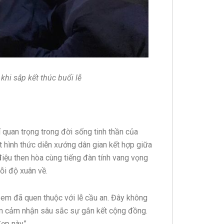
khi sắp kết thúc buổi lễ
 quan trọng trong đời sống tinh thần của
ột hình thức diễn xướng dân gian kết hợp giữa
n điệu then hòa cùng tiếng đàn tính vang vọng
ỗi độ xuân về.
, em đã quen thuộc với lễ cầu an. Đây không
 em cảm nhận sâu sắc sự gắn kết cộng đồng.
đẹp này”.