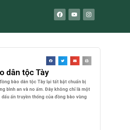
F
Y
I
a
o
n
c
u
s
e
t
t
b
u
a
o
b
g
o
e
r
k
a
m
o dân tộc Tày
ồng bào dân tộc Tày lại tất bật chuẩn bị
ọng bình an và no ấm. Đây không chỉ là một
ậm dấu ấn truyền thống của đồng bào vùng