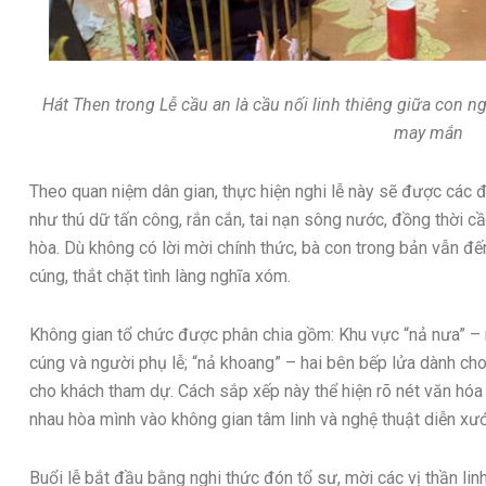
Hát Then trong Lễ cầu an là cầu nối linh thiêng giữa con n
may mắn
Theo quan niệm dân gian, thực hiện nghi lễ này sẽ được các 
như thú dữ tấn công, rắn cắn, tai nạn sông nước, đồng thời c
hòa. Dù không có lời mời chính thức, bà con trong bản vẫn 
cúng, thắt chặt tình làng nghĩa xóm.
Không gian tổ chức được phân chia gồm: Khu vực “nả nưa” – nơ
cúng và người phụ lễ; “nả khoang” – hai bên bếp lửa dành cho
cho khách tham dự. Cách sắp xếp này thể hiện rõ nét văn hó
nhau hòa mình vào không gian tâm linh và nghệ thuật diễn xư
Buổi lễ bắt đầu bằng nghi thức đón tổ sư, mời các vị thần lin