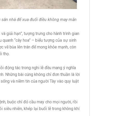
ước sân nhà để xua đuổi điều không may mắn
và giải hạn”, tượng trưng cho hành trình gian
u quanh “cây hoa” – biểu tượng của sự sinh
ược vẽ bùa lên trán để mong khỏe mạnh, còn
i thọ.
Mỗi động tác trong nghi lễ đều mang ý nghĩa
inh. Những bài cúng không chỉ đơn thuần là lời
ý sống và niềm tin của người Tày vào quy luật
mệnh, buộc chỉ đỏ cầu may cho mọi người, rồi
õi siêu nhiên, khép lại buổi lễ trong không khí