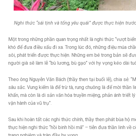
Nghi thức “sái tịnh và tống yêu quái” được thực hiện tr
Một trong những phần quan trọng nhất là nghi thức “vượt biển 
khó để đưa điều xấu đi xa. Trong lúc đó, những điệu múa chầ
sôi, phát triển được thực hiện. Những em bé trong bản sẽ đ
người già sẽ làm lễ “bù lương, bù gạo” với hy vọng kéo dài tuổ
Theo ông Nguyễn Văn Bách (thầy then tại buổi lễ), chia sẻ: “
sâu sắc. Vung kiếm là để trừ tà, rung chuông là để mời thần l
khấn, mà còn là di sản văn hóa truyền miệng, phản ánh triết l
vận hành của vũ trụ”.
Sau khi hoàn tất các nghi thức chính, thầy then phát bùa hộ 
thực hiện nghi thức “hồi binh hồi mã” – tiễn đưa thần linh về c
trang nghiêm và tràn đầy hy vọng.