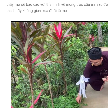
thầy mo sẽ báo cáo với thần linh về mong ước cầu an, sau đó 
thanh tẩy không gian, xua đuổi tà ma.