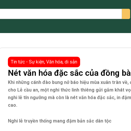
arch
Tin tức - Sự kiện
,
Văn hóa, di sản
Nét văn hóa đặc sắc của đồng bà
Khi những cánh đào bung nở báo hiệu mùa xuân tràn về, đ
cho Lễ cầu an, một nghi thức linh thiêng gửi gắm khát v
nghi lễ tín ngưỡng mà còn là nét văn hóa đặc sắc, in đ
cao.
Nghi lễ truyền thống mang đậm bản sắc dân tộc