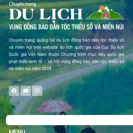
Chuyên trang quảng bá du lịch đồng bào dân tộc thiểu số
và miền núi trên website du lịch quốc gia của Cục Du lịch
Quốc gia Việt Nam thuộc Chương trình mục tiêu quốc gia
phát triển kinh tế – xã hội vùng đồng bào dân tộc thiểu số
và miền núi năm 2024
F
Y
I
a
o
n
c
u
s
e
t
t
b
u
a
o
b
g
Search
o
e
r
k
a
m
MENU