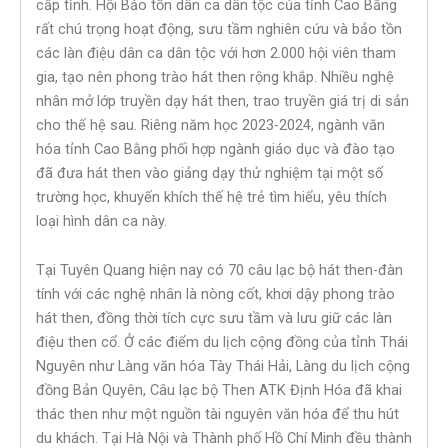
cấp tỉnh. Hội Bảo tồn dân ca dân tộc của tỉnh Cao Bằng
rất chú trọng hoạt động, sưu tầm nghiên cứu và bảo tồn
các làn điệu dân ca dân tộc với hơn 2.000 hội viên tham
gia, tạo nên phong trào hát then rộng khắp. Nhiều nghệ
nhân mở lớp truyền dạy hát then, trao truyền giá trị di sản
cho thế hệ sau. Riêng năm học 2023-2024, ngành văn
hóa tỉnh Cao Bằng phối hợp ngành giáo dục và đào tạo
đã đưa hát then vào giảng dạy thử nghiệm tại một số
trường học, khuyến khích thế hệ trẻ tìm hiểu, yêu thích
loại hình dân ca này.
Tại Tuyên Quang hiện nay có 70 câu lạc bộ hát then-đàn
tính với các nghệ nhân là nòng cốt, khơi dậy phong trào
hát then, đồng thời tích cực sưu tầm và lưu giữ các làn
điệu then cổ. Ở các điểm du lịch cộng đồng của tỉnh Thái
Nguyên như Làng văn hóa Tày Thái Hải, Làng du lịch cộng
đồng Bản Quyên, Câu lạc bộ Then ATK Định Hóa đã khai
thác then như một nguồn tài nguyên văn hóa để thu hút
du khách. Tại Hà Nội và Thành phố Hồ Chí Minh đều thành