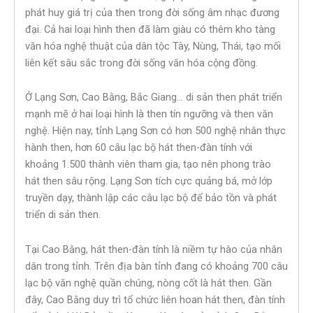
phát huy giá trị của then trong đời sống âm nhạc đương
đại. Cả hai loại hình then đã làm giàu có thêm kho tàng
văn hóa nghệ thuật của dân tộc Tày, Nùng, Thái, tạo mối
liên kết sâu sắc trong đời sống văn hóa cộng đồng.
Ở Lạng Sơn, Cao Bằng, Bắc Giang… di sản then phát triển
mạnh mẽ ở hai loại hình là then tín ngưỡng và then văn
nghệ. Hiện nay, tỉnh Lạng Sơn có hơn 500 nghệ nhân thực
hành then, hơn 60 câu lạc bộ hát then-đàn tính với
khoảng 1.500 thành viên tham gia, tạo nên phong trào
hát then sâu rộng. Lạng Sơn tích cực quảng bá, mở lớp
truyền dạy, thành lập các câu lạc bộ để bảo tồn và phát
triển di sản then.
Tại Cao Bằng, hát then-đàn tính là niềm tự hào của nhân
dân trong tỉnh. Trên địa bàn tỉnh đang có khoảng 700 câu
lạc bộ văn nghệ quần chúng, nòng cốt là hát then. Gần
đây, Cao Bằng duy trì tổ chức liên hoan hát then, đàn tính