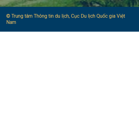
© Trung tâm Thông tin du lịch​, Cục Du lịch Quốc gia Việt
Nam