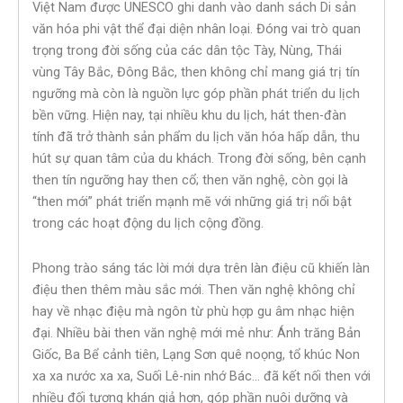
Việt Nam được UNESCO ghi danh vào danh sách Di sản
văn hóa phi vật thể đại diện nhân loại. Đóng vai trò quan
trọng trong đời sống của các dân tộc Tày, Nùng, Thái
vùng Tây Bắc, Đông Bắc, then không chỉ mang giá trị tín
ngưỡng mà còn là nguồn lực góp phần phát triển du lịch
bền vững. Hiện nay, tại nhiều khu du lịch, hát then-đàn
tính đã trở thành sản phẩm du lịch văn hóa hấp dẫn, thu
hút sự quan tâm của du khách. Trong đời sống, bên cạnh
then tín ngưỡng hay then cổ; then văn nghệ, còn gọi là
“then mới” phát triển mạnh mẽ với những giá trị nổi bật
trong các hoạt động du lịch cộng đồng.
Phong trào sáng tác lời mới dựa trên làn điệu cũ khiến làn
điệu then thêm màu sắc mới. Then văn nghệ không chỉ
hay về nhạc điệu mà ngôn từ phù hợp gu âm nhạc hiện
đại. Nhiều bài then văn nghệ mới mẻ như: Ánh trăng Bản
Giốc, Ba Bể cảnh tiên, Lạng Sơn quê noọng, tổ khúc Non
xa xa nước xa xa, Suối Lê-nin nhớ Bác… đã kết nối then với
nhiều đối tượng khán giả hơn, góp phần nuôi dưỡng và