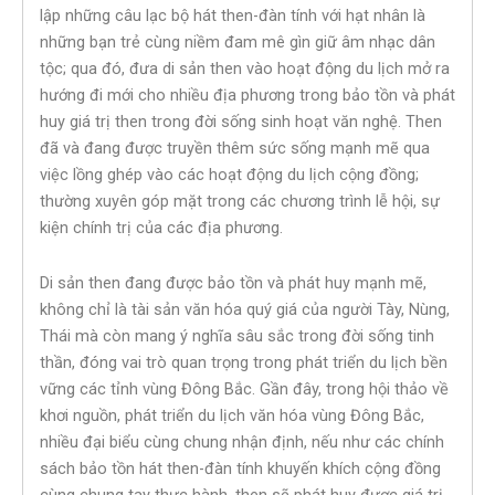
lập những câu lạc bộ hát then-đàn tính với hạt nhân là
những bạn trẻ cùng niềm đam mê gìn giữ âm nhạc dân
tộc; qua đó, đưa di sản then vào hoạt động du lịch mở ra
hướng đi mới cho nhiều địa phương trong bảo tồn và phát
huy giá trị then trong đời sống sinh hoạt văn nghệ. Then
đã và đang được truyền thêm sức sống mạnh mẽ qua
việc lồng ghép vào các hoạt động du lịch cộng đồng;
thường xuyên góp mặt trong các chương trình lễ hội, sự
kiện chính trị của các địa phương.
Di sản then đang được bảo tồn và phát huy mạnh mẽ,
không chỉ là tài sản văn hóa quý giá của người Tày, Nùng,
Thái mà còn mang ý nghĩa sâu sắc trong đời sống tinh
thần, đóng vai trò quan trọng trong phát triển du lịch bền
vững các tỉnh vùng Đông Bắc. Gần đây, trong hội thảo về
khơi nguồn, phát triển du lịch văn hóa vùng Đông Bắc,
nhiều đại biểu cùng chung nhận định, nếu như các chính
sách bảo tồn hát then-đàn tính khuyến khích cộng đồng
cùng chung tay thực hành, then sẽ phát huy được giá trị