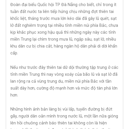
Đoàn đại biểu Quốc hội TP Đà Nẵng cho biết, chỉ trong ít
tuần đất nước ta liên tiếp hứng chịu những đợt thiên tai
khốc liệt, tháng trước mưa lớn kéo dài đã gây lũ quét, sạt
lở đất nghiêm trọng tại nhiều tỉnh miền núi phía Bắc, chưa
kịp khắc phục xong hậu quả thì những ngày này các tỉnh
miền Trung lại chìm trong mưa lũ, ngập sâu, sạt lở, nhiều
khu dân cư bị chia cắt, hàng ngàn hộ dân phải di dời khẩn
cấp.
Nếu như trước đây thiên tai dữ dội thường tập trung ở các
tỉnh miền Trung thì nay vòng xoáy của bão lũ và sạt lở đã
lan rộng ra cả vùng trung du, miền núi phía Bắc với tần
suất dày hơn, cường độ mạnh hơn và mức độ tàn phá lớn
hơn.
Những hình ảnh bản làng bị vùi lấp, tuyến đường bị đứt
gãy, người dân oằn mình trong nước lũ, một lần nữa gióng
lên hồi chuông cảnh báo thiên tai không còn là hiện