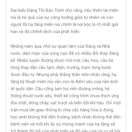
Đại biểu Đặng Thị Bảo Trinh cho rằng, nếu thiên tai miền
núi là hệ quả của sự cộng hưởng giữa tự nhiên và con
người thì hạ tầng miền núi chính là nơi bộc lộ rõ nhất giới
hạn và độ chênh lệch của phát triển.
Những năm qua, nhờ sự quan tâm của Đảng và Nhà
nước, diện mạo của vùng cao đã có nhiều đổi thay đáng
kể. Nhiều tuyến đường được mở mới; cầu treo, cầu bê
tông thay dần cầu tạm, điện, trường, trạm từng bước
được đầu tư. Nhưng phải thẳng thắn nhìn nhận rằng, hạ
tầng kỹ thuật miền núi vẫn còn là điểm yếu của nền kinh
tế quốc dân. Cầu cống tạm bợ, nền đường mỏng, hệ
thống thoát nước yếu, thiết kế công trình chưa thích ứng
địa chất, dòng chảy, sạt trượt và biến đổi khí hậu. Chỉ một
trận mưa lớn giao thông bị chia cắt, hàng hóa ứ đọng,
học sinh không thể đến trường, bệnh nhân không thể đến
bệnh viện và mỗi khi ấy sự mong manh của hạ tầng sẽ
trở thành độ trễ của phát triển và độ sâu của rủi ro xã hội.