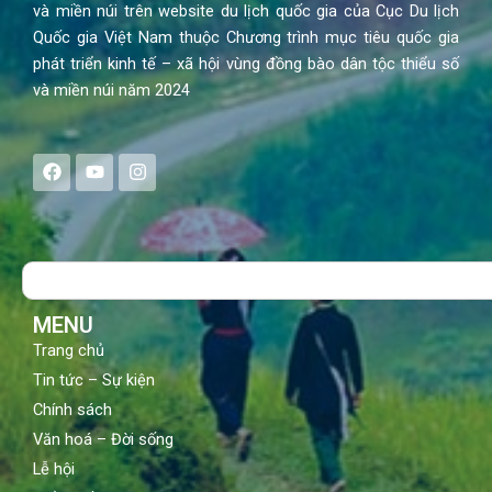
và miền núi trên website du lịch quốc gia của Cục Du lịch
Quốc gia Việt Nam thuộc Chương trình mục tiêu quốc gia
phát triển kinh tế – xã hội vùng đồng bào dân tộc thiểu số
và miền núi năm 2024
F
Y
I
a
o
n
c
u
s
e
t
t
b
u
a
o
b
g
Search
o
e
r
k
a
m
MENU
Trang chủ
Tin tức – Sự kiện
Chính sách
Văn hoá – Đời sống
Lễ hội