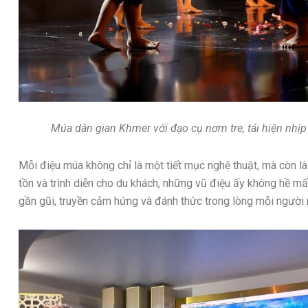
Múa dân gian Khmer với đạo cụ nơm tre, tái hiện nhị
Mỗi điệu múa không chỉ là một tiết mục nghệ thuật, mà còn l
tồn và trình diễn cho du khách, những vũ điệu ấy không hề mất 
gần gũi, truyền cảm hứng và đánh thức trong lòng mỗi người 