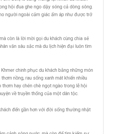
trong hội đua ghe ngo dậy sóng cả dòng sông.
cho người ngoài cảm giác ấm áp như được trở
 mà còn là lời mời gọi du khách cùng chia sẻ
nhân văn sâu sắc mà du lịch hiện đại luôn tìm
óa Khmer chinh phục du khách bằng những món
 thơm nồng, rau sống xanh mát khiến nhiều
 thơm hay chén chè ngọt ngào trong lễ hội
uyện về truyền thống của một dân tộc.
 khách đến gần hơn với đời sống thường nhật
ắm cảnh sông nước, mà còn để tìm kiếm sự