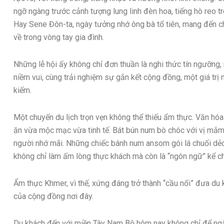
ngỡ ngàng trước cảnh tượng lung linh đèn hoa, tiếng hò reo 
Hay Sene Đôn-ta, ngày tưởng nhớ ông bà tổ tiên, mang đến 
về trong vòng tay gia đình.
Những lễ hội ấy không chỉ đơn thuần là nghi thức tín ngưỡng,
niềm vui, cùng trải nghiệm sự gắn kết cộng đồng, một giá trị 
kiếm.
Một chuyến du lịch trọn vẹn không thể thiếu ẩm thực. Văn h
ăn vừa mộc mạc vừa tinh tế. Bát bún num bò chóc với vị mắm
người nhớ mãi. Những chiếc bánh num ansom gói lá chuối dẻo
không chỉ làm ấm lòng thực khách mà còn là “ngôn ngữ” kể ch
Ẩm thực Khmer, vì thế, xứng đáng trở thành “cầu nối” đưa du
của cộng đồng nơi đây.
Du khách đến với miền Tây Nam Bộ hôm nay không chỉ để ng