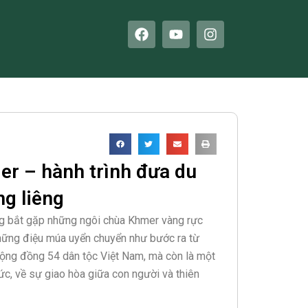
F
Y
I
a
o
n
c
u
s
e
t
t
b
u
a
o
b
g
o
e
r
k
a
m
er – hành trình đưa du
ng liêng
ng bắt gặp những ngôi chùa Khmer vàng rực
 những điệu múa uyển chuyển như bước ra từ
cộng đồng 54 dân tộc Việt Nam, mà còn là một
 ức, về sự giao hòa giữa con người và thiên