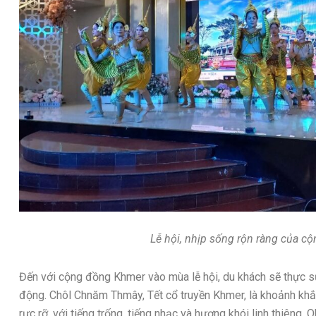
Lễ hội, nhịp sống rộn ràng của c
Đến với cộng đồng Khmer vào mùa lễ hội, du khách sẽ thực s
động. Chôl Chnăm Thmây, Tết cổ truyền Khmer, là khoảnh kh
rực rỡ, với tiếng trống, tiếng nhạc và hương khói linh thiêng. 