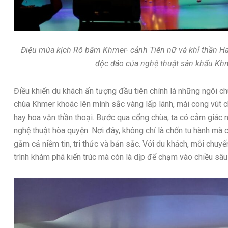
Điệu múa kịch Rô băm Khmer- cảnh Tiên nữ và khỉ thần Ha
độc đáo của nghệ thuật sân khấu Kh
Điều khiến du khách ấn tượng đầu tiên chính là những ngôi c
chùa Khmer khoác lên mình sắc vàng lấp lánh, mái cong vút c
hay hoa văn thần thoại. Bước qua cổng chùa, ta có cảm giác nh
nghệ thuật hòa quyện. Nơi đây, không chỉ là chốn tu hành mà 
gắm cả niềm tin, tri thức và bản sắc. Với du khách, mỗi chuy
trình khám phá kiến trúc mà còn là dịp để chạm vào chiều sâ