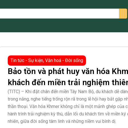
arch
Tin tức - Sự kiện
,
Văn hoá - Đời sống
Bảo tồn và phát huy văn hóa Khm
khách đến miền trải nghiệm thiê
(TITC) – Khi đặt chân đến miền Tây Nam Bộ, du khách dễ dà
trong nắng, nghe tiếng trống rộn rã trong lễ hội hay bắt gặp
thần thoại. Văn hóa Khmer không chỉ là một mảnh ghép của 
hành trình trải nghiệm kỳ thú, dẫn lối du khách tìm về miền ký
nhiên, giữa đời sống tâm linh và những niềm vui bình dị.