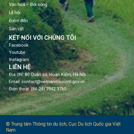
Văn hoá – Đời sống
Lễ hội
Điểm đến
Sản vật
KẾT NỐI VỚI CHÚNG TÔI
Facebook
Youtube
Instagram
LIÊN HỆ
Địa chỉ: 80 Quán sứ, Hoàn Kiếm, Hà Nội
Email: contact@vietnamtourism.gov.vn
Điện thoại: (84-24) 3942 3760
© Trung tâm Thông tin du lịch​, Cục Du lịch Quốc gia Việt
Nam