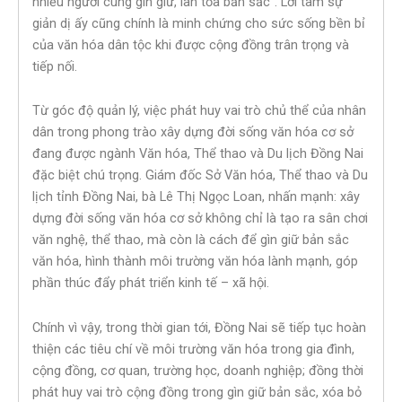
nhiều người cùng gìn giữ, lan tỏa bản sắc”. Lời tâm sự
giản dị ấy cũng chính là minh chứng cho sức sống bền bỉ
của văn hóa dân tộc khi được cộng đồng trân trọng và
tiếp nối.
Từ góc độ quản lý, việc phát huy vai trò chủ thể của nhân
dân trong phong trào xây dựng đời sống văn hóa cơ sở
đang được ngành Văn hóa, Thể thao và Du lịch Đồng Nai
đặc biệt chú trọng. Giám đốc Sở Văn hóa, Thể thao và Du
lịch tỉnh Đồng Nai, bà Lê Thị Ngọc Loan, nhấn mạnh: xây
dựng đời sống văn hóa cơ sở không chỉ là tạo ra sân chơi
văn nghệ, thể thao, mà còn là cách để gìn giữ bản sắc
văn hóa, hình thành môi trường văn hóa lành mạnh, góp
phần thúc đẩy phát triển kinh tế – xã hội.
Chính vì vậy, trong thời gian tới, Đồng Nai sẽ tiếp tục hoàn
thiện các tiêu chí về môi trường văn hóa trong gia đình,
cộng đồng, cơ quan, trường học, doanh nghiệp; đồng thời
phát huy vai trò cộng đồng trong gìn giữ bản sắc, xóa bỏ