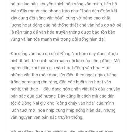
hủ tục lạc hậu, khuyến khích nếp sống văn minh, tiến bộ.
Việc đẩy mạnh các phong trào như “Toàn dân đoàn kết
xây dựng đời sống văn hóa”, cùng với nâng cao chất
lượng hoạt động của hệ thống thiết chế văn hóa cơ sở, sẽ
là nền tảng để văn hóa truyền thống được bảo tồn bền
vững và lan tỏa mạnh mẽ trong đời sống hiện đại.
Đời sống văn hóa cơ sở ở Đồng Nai hôm nay đang được
hình thành từ chính sức mạnh nội lực của cộng đồng. Mỗi
người dân, khi tham gia vào hoạt động văn hóa – từ
những vần thơ mộc mạc, làn điệu then ngọt ngào, tiếng
trống paranưng rộn ràng, đến các buổi sinh hoạt văn
nghệ, thể thao – đều đang góp phần viết tiếp câu chuyện
bản sắc của quê hương. Đây cũng là cách mà các dân
tộc ở Đồng Nai giữ cho “dòng chảy văn hóa” của mình
luôn tươi mới, hòa nhịp cùng nhịp sống hiện đại, nhưng
vẫn nguyên vẹn bản sắc truyền thống.
Với sự đồng lòng của chính quyền, cộng đồng và từng