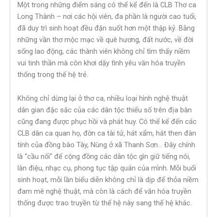
Một trong những điểm sáng có thể kể đến là CLB Thơ ca
Long Thành – nơi các hội viên, đa phần là người cao tuổi,
đã duy trì sinh hoạt đều đặn suốt hơn một thập kỷ. Bằng
những vần thơ mộc mạc về quê hương, đất nước, về đời
sống lao động, các thành viên không chỉ tìm thấy niềm
vui tinh thần mà còn khơi dậy tình yêu văn hóa truyền
thống trong thế hệ trẻ.
Không chỉ dừng lại ở thơ ca, nhiều loại hình nghệ thuật
dân gian đặc sắc của các dân tộc thiểu số trên địa bàn
cũng đang được phục hồi và phát huy. Có thể kể đến các
CLB dân ca quan họ, đờn ca tài tử, hát xẩm, hát then đàn
tính của đồng bào Tày, Nùng ở xã Thanh Sơn… Đây chính
là “cầu nối” để cộng đồng các dân tộc gìn giữ tiếng nói,
làn điệu, nhạc cụ, phong tục tập quán của mình. Mỗi buổi
sinh hoạt, mỗi lần biểu diễn không chỉ là dịp để thỏa niềm
đam mê nghệ thuật, mà còn là cách để văn hóa truyền
thống được trao truyền từ thế hệ này sang thế hệ khác.