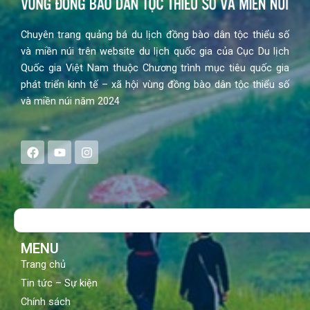
Chuyên trang quảng bá du lịch đồng bào dân tộc thiểu số
và miền núi trên website du lịch quốc gia của Cục Du lịch
Quốc gia Việt Nam thuộc Chương trình mục tiêu quốc gia
phát triển kinh tế – xã hội vùng đồng bào dân tộc thiểu số
và miền núi năm 2024
F
Y
I
a
o
n
c
u
s
e
t
t
b
u
a
o
b
g
Search
o
e
r
k
a
m
MENU
Trang chủ
Tin tức – Sự kiện
Chính sách