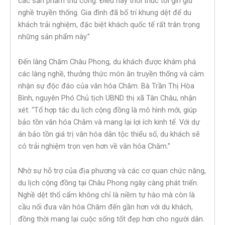
các sản phẩm thủ công. Điều này thôi thúc tôi gìn giữ
nghề truyền thống. Gia đình đã bố trí khung dệt để du
khách trải nghiệm, đặc biệt khách quốc tế rất trân trọng
những sản phẩm này.”
Đến làng Chăm Châu Phong, du khách được khám phá
các làng nghề, thưởng thức món ăn truyền thống và cảm
nhận sự độc đáo của văn hóa Chăm. Bà Trần Thị Hòa
Bình, nguyên Phó Chủ tịch UBND thị xã Tân Châu, nhận
xét: “Tổ hợp tác du lịch cộng đồng là mô hình mới, giúp
bảo tồn văn hóa Chăm và mang lại lợi ích kinh tế. Với dự
án bảo tồn giá trị văn hóa dân tộc thiểu số, du khách sẽ
có trải nghiệm trọn vẹn hơn về văn hóa Chăm.”
Nhờ sự hỗ trợ của địa phương và các cơ quan chức năng,
du lịch cộng đồng tại Châu Phong ngày càng phát triển.
Nghề dệt thổ cẩm không chỉ là niềm tự hào mà còn là
cầu nối đưa văn hóa Chăm đến gần hơn với du khách,
đồng thời mang lại cuộc sống tốt đẹp hơn cho người dân.