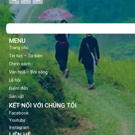
a
o
n
c
u
s
e
t
t
b
u
a
o
b
g
Search
o
e
r
k
a
m
MENU
Trang chủ
Tin tức – Sự kiện
Chính sách
Văn hoá – Đời sống
Lễ hội
Điểm đến
Sản vật
KẾT NỐI VỚI CHÚNG TÔI
Facebook
Youtube
Instagram
LIÊN HỆ