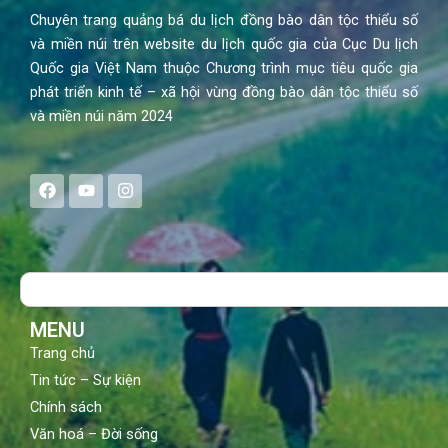
Chuyên trang quảng bá du lịch đồng bào dân tộc thiểu số
và miền núi trên website du lịch quốc gia của Cục Du lịch
Quốc gia Việt Nam thuộc Chương trình mục tiêu quốc gia
phát triển kinh tế – xã hội vùng đồng bào dân tộc thiểu số
và miền núi năm 2024
F
Y
I
a
o
n
c
u
s
e
t
t
b
u
a
o
b
g
Search
o
e
r
k
a
m
MENU
Trang chủ
Tin tức – Sự kiện
Chính sách
Văn hoá – Đời sống