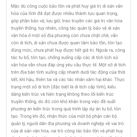
Mặc dù công cuộc bảo tồn và phát huy giá trị di sản văn
hóa của tỉnh đã đạt được nhiều thành tựu quan trọng,
góp phần bảo vệ, lưu giữ, trao truyền các giá trị văn hóa
truyền thống, tuy nhiên, công tác quản lý, bảo vệ di sản
văn hóa ở một số địa phương còn chưa chặt chẽ, vẫn
còn di tích, di sản chưa được quan tâm bảo tồn, tôn tạo
đúng mức, chưa phát huy được hết giá trị. Ngoài ra, công
tác tu bổ, tôn tạo, chống xuống cấp các di tích lịch sử
văn hóa vẫn chưa đáp ứng yêu cầu thực tế. Một số di tích
trên địa bàn tỉnh xuống cấp nhanh dưới tác động của thời
tiết, khí hậu, thiên tai và các tác nhân xâm hại khác. Thực
trạng một số di tích (đặc biệt là di tích cấp tỉnh), kiểu
dáng kiến trúc và hiện trạng không theo lối kiến trúc
truyền thống, do đó còn khó khăn trong việc đề xuất
phương án kiến trúc trong quá trình lập dự án tu bổ, tôn
tạo. Trong khi đó, nhận thức của một bộ phận cán bộ
quản lý, người dân địa phương và doanh nghiệp về vai trò
của di sản văn hóa, vai trò công tác bảo tồn và phát huy