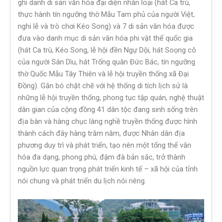
ghi danh di sản văn hóa đại diện nhân loại (hát Ca trù,
thực hành tín ngưỡng thờ Mẫu Tam phủ của người Việt,
nghi lễ và trò chơi Kéo Song) và 7 di sản văn hóa được
đưa vào danh mục di sản văn hóa phi vật thể quốc gia
(hát Ca trù, Kéo Song, lễ hội đền Ngự Dội, hát Soọng cô
của người Sán Dìu, hát Trống quân Đức Bác, tín ngưỡng
thờ Quốc Mẫu Tây Thiên và lễ hội truyền thống xã Đại
Đồng). Gắn bó chặt chẽ với hệ thống di tích lịch sử là
những lễ hội truyền thống, phong tục tập quán, nghệ thuật
dân gian của cộng đồng 41 dân tộc đang sinh sống trên
địa bàn và hàng chục làng nghề truyền thống được hình
thành cách đây hàng trăm năm, được Nhân dân địa
phương duy trì và phát triển, tạo nên một tổng thể văn
hóa đa dạng, phong phú, đậm đà bản sắc, trở thành
nguồn lực quan trọng phát triển kinh tế – xã hội của tỉnh
nói chung và phát triển du lịch nói riêng.