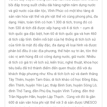
bồi đắp trong suốt chiều dài hàng nghìn năm dựng nước
và giữ nước của dân tộc, Vĩnh Phúc có một kho tàng di
sản văn hóa vật thể và phi vật thể vô cùng phong phú, đa
dạng. Hiện, toàn tỉnh có hơn 1.300 di tích, trong đó có
hơn 530 di tích đã được xếp hạng với 4 di tích – cụm di
tích quốc gia đặc biệt, hơn 60 di tích quốc gia và hơn 460
di tích cấp tỉnh. Điểm nổi bật của hệ thống di tích lịch sử
của tỉnh là mật độ dầy đặc, đa dạng về loại hình và được
phân bố đều ở các địa phương, thể hiện sự tri ân, tôn thờ
các vị anh hùng đã có công dựng nước, giữ nước. Nhiều
di tích có giá trị về lịch sử, kiến trúc, nghệ thuật, khoa học
tiêu biểu đã trở thành điểm đến quen thuộc đối với du
khách thập phương như: Khu di tích lịch sử và danh thắng
Tây Thiên, huyện Tam Đảo; di tích khảo cổ học Đồng Đậu,
đền Thính, huyện Yên Lạc; tháp Bình Sơn, huyện Sông Lô;
đình Thổ Tang, đền Phú Đa, huyện Vĩnh Tường; đền thờ
Trần Nguyên Hãn, huyện Lập Thạch… Cùng với đó là gần
600 di sản văn hóa phi vật thể với 3 di sản được UNESCO