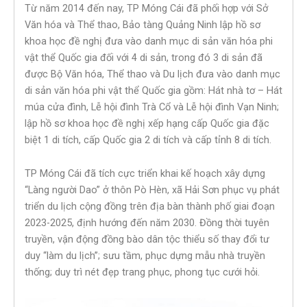
Từ năm 2014 đến nay, TP Móng Cái đã phối hợp với Sở
Văn hóa và Thể thao, Bảo tàng Quảng Ninh lập hồ sơ
khoa học đề nghị đưa vào danh mục di sản văn hóa phi
vật thể Quốc gia đối với 4 di sản, trong đó 3 di sản đã
được Bộ Văn hóa, Thể thao và Du lịch đưa vào danh mục
di sản văn hóa phi vật thể Quốc gia gồm: Hát nhà tơ – Hát
múa cửa đình, Lễ hội đình Trà Cổ và Lễ hội đình Vạn Ninh;
lập hồ sơ khoa học đề nghị xếp hạng cấp Quốc gia đặc
biệt 1 di tích, cấp Quốc gia 2 di tích và cấp tỉnh 8 di tích.
TP Móng Cái đã tích cực triển khai kế hoạch xây dựng
“Làng người Dao” ở thôn Pò Hèn, xã Hải Sơn phục vụ phát
triển du lịch cộng đồng trên địa bàn thành phố giai đoạn
2023-2025, định hướng đến năm 2030. Đồng thời tuyên
truyền, vận động đồng bào dân tộc thiểu số thay đổi tư
duy “làm du lịch”; sưu tầm, phục dựng mẫu nhà truyền
thống; duy trì nét đẹp trang phục, phong tục cưới hỏi.