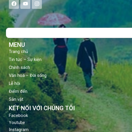
F
Y
I
a
o
n
c
u
s
e
t
t
b
u
a
o
b
g
Search
o
e
r
k
a
m
MENU
Trang chủ
Tin tức – Sự kiện
Chính sách
Văn hoá – Đời sống
Lễ hội
Điểm đến
Sản vật
KẾT NỐI VỚI CHÚNG TÔI
Facebook
Youtube
Instagram