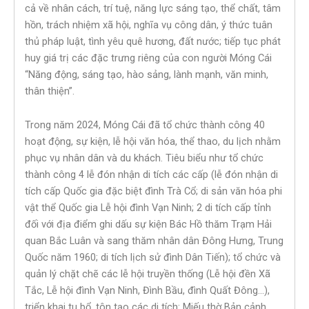
cả về nhân cách, trí tuệ, năng lực sáng tạo, thể chất, tâm
hồn, trách nhiệm xã hội, nghĩa vụ công dân, ý thức tuân
thủ pháp luật, tình yêu quê hương, đất nước; tiếp tục phát
huy giá trị các đặc trưng riêng của con người Móng Cái
“Năng động, sáng tạo, hào sảng, lành mạnh, văn minh,
thân thiện”.
Trong năm 2024, Móng Cái đã tổ chức thành công 40
hoạt động, sự kiện, lễ hội văn hóa, thể thao, du lịch nhằm
phục vụ nhân dân và du khách. Tiêu biểu như tổ chức
thành công 4 lễ đón nhận di tích các cấp (lễ đón nhận di
tích cấp Quốc gia đặc biệt đình Trà Cổ; di sản văn hóa phi
vật thể Quốc gia Lễ hội đình Vạn Ninh; 2 di tích cấp tỉnh
đối với địa điểm ghi dấu sự kiện Bác Hồ thăm Trạm Hải
quan Bắc Luân và sang thăm nhân dân Đông Hưng, Trung
Quốc năm 1960; di tích lịch sử đình Dân Tiến); tổ chức và
quản lý chặt chẽ các lễ hội truyền thống (Lễ hội đền Xã
Tắc, Lễ hội đình Vạn Ninh, Đình Bầu, đình Quất Đông…),
triển khai tu bổ, tôn tạo các di tích: Miếu thờ Bản cảnh