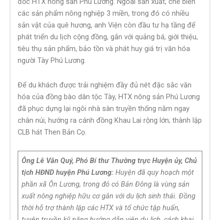
đốc HTX nông sản Phú Lương. Ngoài sản xuất, chế biến
các sản phẩm nông nghiệp 3 miền, trong đó có nhiều
sản vật của quê hương, anh Viện còn đầu tư hạ tầng để
phát triển du lịch cộng đồng, gắn với quảng bá, giới thiệu,
tiêu thụ sản phẩm, bảo tồn và phát huy giá trị văn hóa
người Tày Phú Lương.
Để du khách được trải nghiệm đầy đủ nét đặc sắc văn
hóa của đồng bào dân tộc Tày, HTX nông sản Phú Lương
đã phục dựng lại ngôi nhà sàn truyền thống nằm ngay
chân núi, hướng ra cánh đồng Khau Lai rộng lớn; thành lập
CLB hát Then Bản Cọ.
Ông Lê Văn Quý, Phó Bí thư Thường trực Huyện ủy, Chủ
tịch HĐND huyện Phú Lương:
Huyện đã quy hoạch một
phần xã Ôn Lương, trong đó có Bản Đông là vùng sản
xuất nông nghiệp hữu cơ gắn với du lịch sinh thái. Đồng
thời hỗ trợ thành lập các HTX và tổ chức tập huấn,
tuyên truyền kỹ năng hướng dẫn viên du lịch, cách khai