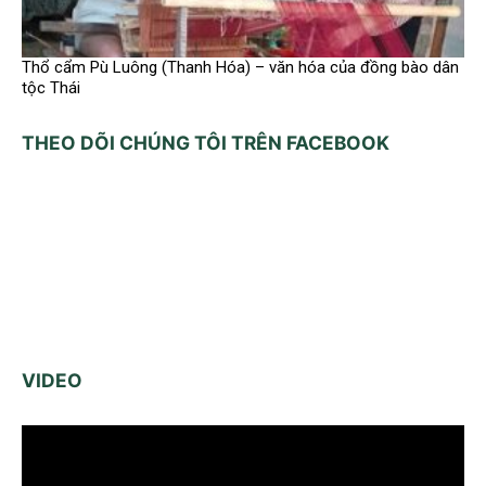
Thổ cẩm Pù Luông (Thanh Hóa) – văn hóa của đồng bào dân
tộc Thái
THEO DÕI CHÚNG TÔI TRÊN FACEBOOK
VIDEO