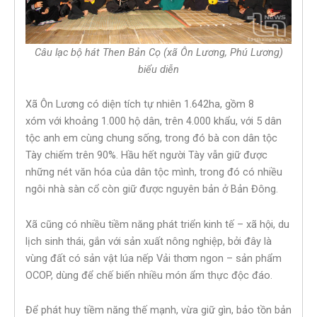
Câu lạc bộ hát Then Bản Cọ (xã Ôn Lương, Phú Lương)
biểu diễn
Xã Ôn Lương có diện tích tự nhiên 1.642ha, gồm 8
xóm với khoảng 1.000 hộ dân, trên 4.000 khẩu, với 5 dân
tộc anh em cùng chung sống, trong đó bà con dân tộc
Tày chiếm trên 90%. Hầu hết người Tày vẫn giữ được
những nét văn hóa của dân tộc mình, trong đó có nhiều
ngôi nhà sàn cổ còn giữ được nguyên bản ở Bản Đông.
Xã cũng có nhiều tiềm năng phát triển kinh tế – xã hội, du
lịch sinh thái, gắn với sản xuất nông nghiệp, bởi đây là
vùng đất có sản vật lúa nếp Vải thơm ngon – sản phẩm
OCOP, dùng để chế biến nhiều món ẩm thực độc đáo.
Để phát huy tiềm năng thế mạnh, vừa giữ gìn, bảo tồn bản