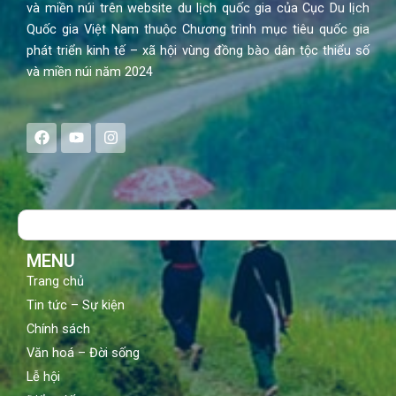
và miền núi trên website du lịch quốc gia của Cục Du lịch
Quốc gia Việt Nam thuộc Chương trình mục tiêu quốc gia
phát triển kinh tế – xã hội vùng đồng bào dân tộc thiểu số
và miền núi năm 2024
F
Y
I
a
o
n
c
u
s
e
t
t
b
u
a
o
b
g
Search
o
e
r
k
a
m
MENU
Trang chủ
Tin tức – Sự kiện
Chính sách
Văn hoá – Đời sống
Lễ hội