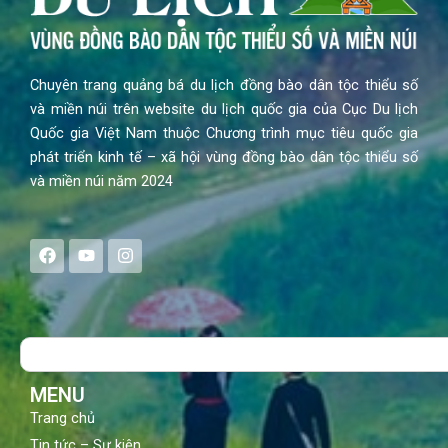
Chuyên trang quảng bá du lịch đồng bào dân tộc thiểu số
và miền núi trên website du lịch quốc gia của Cục Du lịch
Quốc gia Việt Nam thuộc Chương trình mục tiêu quốc gia
phát triển kinh tế – xã hội vùng đồng bào dân tộc thiểu số
và miền núi năm 2024
F
Y
I
a
o
n
c
u
s
e
t
t
b
u
a
o
b
g
Search
o
e
r
k
a
m
MENU
Trang chủ
Tin tức – Sự kiện