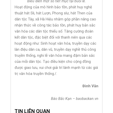
Biểu diễn một số tiết mục tại buổi lễ.
Hoạt động của mô hình bảo tồn, phát huy nghệ
thuật hát Sli, hát Lượn, Phong slư, hát Then của
dân tộc Tày, xã Hà Hiệu nhằm góp phần nâng cao
nhận thức về công tác bảo tồn, phát huy bản sắc
văn hóa các dân tộc thiểu số. Tăng cường đoàn
kết dân tộc, đặc biệt đối với thanh niên qua các
hoạt động như: Sinh hoạt văn hóa, truyền dạy các
làn điệu dân ca, dân vũ, truyền dạy nghề thủ công
truyền thống, nghi lễ văn hóa mang đậm bản sắc
của mỗi dân tộc. Tạo điều kiện cho cộng đồng
được giao lưu, vui chơi giải trí lành mạnh từ các giá
trị văn hóa truyền thống./.
Đình Văn
Báo Bắc Kạn – baobackan.vn
TIN LIÊN QUAN