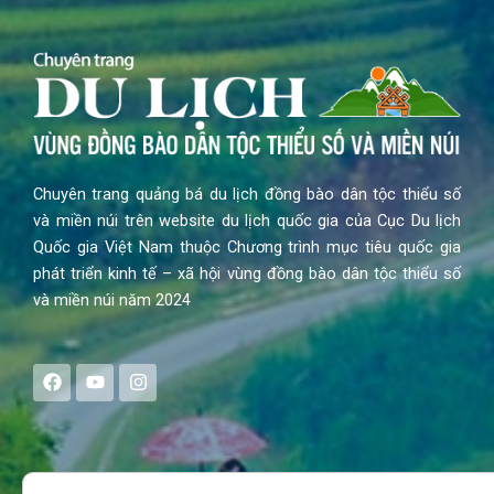
Chuyên trang quảng bá du lịch đồng bào dân tộc thiểu số
và miền núi trên website du lịch quốc gia của Cục Du lịch
Quốc gia Việt Nam thuộc Chương trình mục tiêu quốc gia
phát triển kinh tế – xã hội vùng đồng bào dân tộc thiểu số
và miền núi năm 2024
F
Y
I
a
o
n
c
u
s
e
t
t
b
u
a
o
b
g
Search
o
e
r