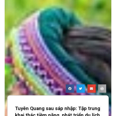
Page
Page
Page
Page
Tuyên Quang sau sáp nhập: Tập trung
khai thác tiềm năng, phát triển du lịch