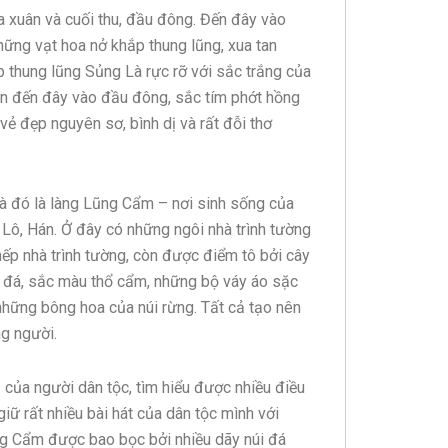
a xuân và cuối thu, đầu đông. Đến đây vào
ững vạt hoa nở khắp thung lũng, xua tan
p thung lũng Sủng Là rực rỡ với sắc trắng của
òn đến đây vào đầu đông, sắc tím phớt hồng
ẻ đẹp nguyên sơ, bình dị và rất đỗi thơ
à đó là làng Lũng Cẩm – nơi sinh sống của
Lô, Hán. Ở đây có những ngôi nhà trình tường
ếp nhà trình tường, còn được điểm tô bởi cây
i đá, sắc màu thổ cẩm, những bộ váy áo sặc
hững bông hoa của núi rừng. Tất cả tạo nên
g người.
 của người dân tộc, tìm hiểu được nhiều điều
iữ rất nhiều bài hát của dân tộc mình với
ũng Cẩm được bao bọc bởi nhiều dãy núi đá