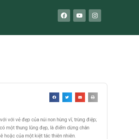
F
Y
I
a
o
n
c
u
s
e
t
t
b
u
a
o
b
g
o
e
r
k
a
m
i với vẻ đẹp của núi non hùng vĩ, trùng điệp;
ó một thung lũng đẹp, là điểm dừng chân
 hoặc của một kiệt tác thiên nhiên.