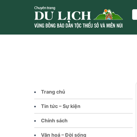
Skip
to
Se
content
Trang chủ
Tin tức – Sự kiện
Chính sách
Văn hoá – Đời sống