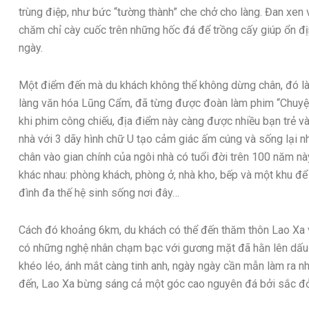
trùng điệp, như bức “tường thành” che chở cho làng. Đan xen
chăm chỉ cày cuốc trên những hốc đá để trồng cấy giúp ổn đ
ngày.
Một điểm đến mà du khách không thể không dừng chân, đó là 
làng văn hóa Lũng Cẩm, đã từng được đoàn làm phim “Chuyện
khi phim công chiếu, địa điểm này càng được nhiều bạn trẻ v
nhà với 3 dãy hình chữ U tạo cảm giác ấm cúng và sống lại n
chân vào gian chính của ngôi nhà có tuổi đời trên 100 năm nà
khác nhau: phòng khách, phòng ở, nhà kho, bếp và một khu để 
đình đa thế hệ sinh sống nơi đây…
Cách đó khoảng 6km, du khách có thể đến thăm thôn Lao Xa 
có những nghệ nhân chạm bạc với gương mặt đã hằn lên dấu vế
khéo léo, ánh mắt càng tinh anh, ngày ngày cần mẫn làm ra 
đến, Lao Xa bừng sáng cả một góc cao nguyên đá bởi sắc đ