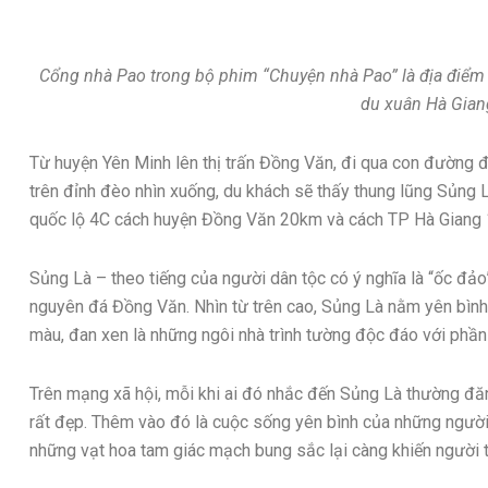
Cổng nhà Pao trong bộ phim “Chuyện nhà Pao” là địa điểm 
du xuân Hà Gian
Từ huyện Yên Minh lên thị trấn Đồng Văn, đi qua con đường
trên đỉnh đèo nhìn xuống, du khách sẽ thấy thung lũng Sủng 
quốc lộ 4C cách huyện Đồng Văn 20km và cách TP Hà Giang
Sủng Là – theo tiếng của người dân tộc có ý nghĩa là “ốc đả
nguyên đá Đồng Văn. Nhìn từ trên cao, Sủng Là nằm yên bìn
màu, đan xen là những ngôi nhà trình tường độc đáo với phần
Trên mạng xã hội, mỗi khi ai đó nhắc đến Sủng Là thường đ
rất đẹp. Thêm vào đó là cuộc sống yên bình của những người
những vạt hoa tam giác mạch bung sắc lại càng khiến người