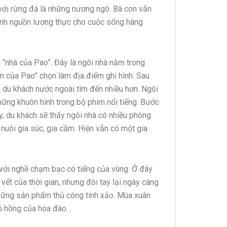
 với rừng đá là những nương ngô. Bà con vẫn
ịnh nguồn lương thực cho cuộc sống hàng
“nhà của Pao”. Đây là ngôi nhà nằm trong
 của Pao” chọn làm địa điểm ghi hình. Sau
à du khách nước ngoài tìm đến nhiều hơn. Ngôi
hững khuôn hình trong bộ phim nổi tiếng. Bước
y, du khách sẽ thấy ngôi nhà có nhiều phòng
nuôi gia súc, gia cầm. Hiện vẫn có một gia
với nghề chạm bạc có tiếng của vùng. Ở đây
t của thời gian, nhưng đôi tay lại ngày càng
những sản phẩm thủ công tinh xảo. Mùa xuân
ỏ hồng của hoa đào…