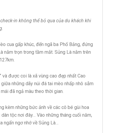
check-in không thể bỏ qua của du khách khi
g.
 đèo cua gấp khúc, đến ngã ba Phố Bảng, đứng
Là nằm trọn trong tầm mắt. Sủng Là nằm trên
 127km.
o” và được coi là xã vùng cao đẹp nhất Cao
h giữa những dãy núi đá tai mèo nhấp nhô sẫm
 mái đã ngả màu theo thời gian.
ăng kèm những bức ảnh về các cô bé gùi hoa
 dân tộc nơi đây… Vào những tháng cuối năm,
 ta ngẩn ngơ nhớ về Sủng Là…