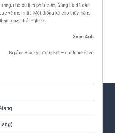
ơng, nhờ du lịch phát triển, Sủng Là đã dần
h cực về mọi mặt. Một thống kê cho thấy, hàng
tham quan, trải nghiệm.
Xuân Anh
Nguồn: Báo Đại đoàn kết – daidoanket.vn
Giang
iang)