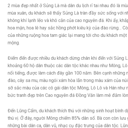
2 mùa đẹp nhất ở Sủng Là mà dân du lịch rỉ tai nhau đó là mù
mùa xuân, du khách sẽ thấy Sủng Là tràn đầy sức sống với nh
không khí lạnh lẽo và khô cằn của cao nguyên đá. Khi ấy, khắ
hoa mận, hoa lê hay sắc hồng phớt kiêu kỳ của đào rừng… C
của những ruộng hoa tam giác lại mang tới cho du khách một v
mộng.
Điểm đến được nhiều du khách dừng chân khi đến với Sủng L
khoảng 60 hộ dân thuộc các dân tộc khác nhau như Mông, Lô 
nổi tiếng, được làm cách đây gần 100 năm. Bên cạnh những n
đào, cây sa mu, màu ngói xám hòa lẫn trong màu xám của nú
sỡ sắc màu của các cô gái dân tộc Mông, Lô Lô và Hán như n
bức tranh đẹp trên Cao nguyên đá Đồng Văn làm mê đắm lòn
Đến Lũng Cẩm, du khách thích thú với những sinh hoạt bình dị
thú vị. Ở đây, người Mông chiếm 85% dân số. Bà con còn lưu g
những bài dân ca, dân vũ, nhạc cụ đặc trưng của dân tộc. L