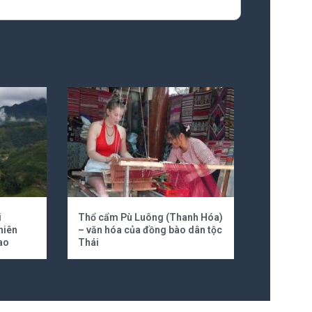
i
Thổ cẩm Pù Luông (Thanh Hóa)
hiên
– văn hóa của đồng bào dân tộc
ao
Thái