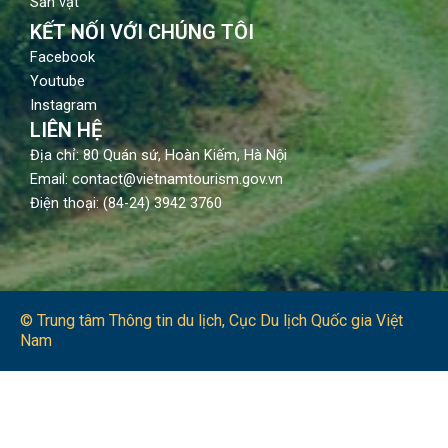
Sản vật
KẾT NỐI VỚI CHÚNG TÔI
Facebook
Youtube
Instagram
LIÊN HỆ
Địa chỉ: 80 Quán sứ, Hoàn Kiếm, Hà Nội
Email: contact@vietnamtourism.gov.vn
Điện thoại: (84-24) 3942 3760
© Trung tâm Thông tin du lịch​, Cục Du lịch Quốc gia Việt
Nam