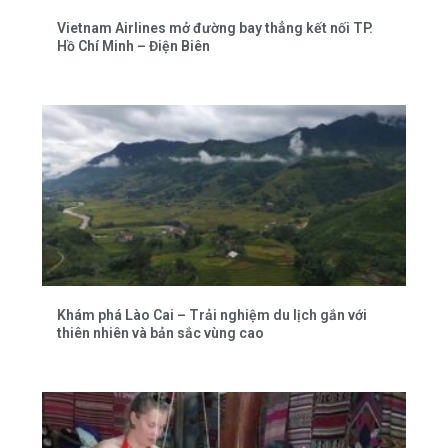
Vietnam Airlines mở đường bay thẳng kết nối TP.
Hồ Chí Minh – Điện Biên
Khám phá Lào Cai – Trải nghiệm du lịch gắn với
thiên nhiên và bản sắc vùng cao