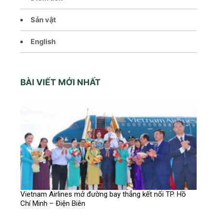
Sản vật
English
BÀI VIẾT MỚI NHẤT
Vietnam Airlines mở đường bay thẳng kết nối TP. Hồ
Chí Minh – Điện Biên