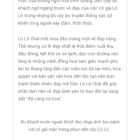
mạc của những ngôi nhà trình tường, đến đây du
khách ngỡ ngàng trước vẻ đẹp của các cô gái Lô
Lô trong những bộ váy áo truyền thống sặc sỡ
khiến lòng người say đắm, thổn thức.
Lô Lô Chải mỗi mùa đều mang một vẻ đẹp riêng.
Thế nhưng có lẽ đẹp nhất là thời điểm cuối thu,
đầu đông, tiết trời se se lạnh, dọc con đường vào
làng là những cánh đồng hoa tam giác mạch phủ
kín từ thung lũng đến các triền núi đá tai mèo, hòa
quyện với bản sắc văn hóa dân tộc tạo nên bức
tranh thiên nhiên đẹp mê hồn. Lô Lô Chải đã góp
phần làm nên vẻ đẹp bình yên từ bao đời tại vùng
đất “đá cũng nở hoa”.
Du khách nước ngoài thích thú chụp ảnh lưu niệm
với cô gái mặc trang phục dân tộc Lô Lô.