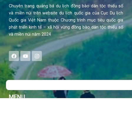
Chuyên trang quảng bá du lịch đồng bào dân tộc thiểu số
và miền núi trên website du lịch quốc gia của Cục Du lịch
Quốc gia Việt Nam thuộc Chương trình mục tiêu quốc gia
phát triển kinh tế – xã hội vùng đồng bào dân tộc thiểu số
và miền núi năm 2024
F
Y
I
a
o
n
c
u
s
e
t
t
b
u
a
o
b
g
Search
o
e
r
k
a
m
MENU
Trang chủ
Tin tức – Sự kiện
Chính sách
Văn hoá – Đời sống