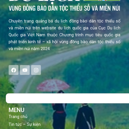
Chuyên trang quảng bá du lịch đồng bào dân tộc thiểu số
và miền núi trên website du lịch quốc gia của Cục Du lịch
Quốc gia Việt Nam thuộc Chương trình mục tiêu quốc gia
phát triển kinh tế – xã hội vùng đồng bào dân tộc thiểu số
và miền núi năm 2024
F
Y
I
a
o
n
c
u
s
e
t
t
b
u
a
o
b
g
Search
o
e
r
k
a
m
MENU
Trang chủ
Tin tức – Sự kiện