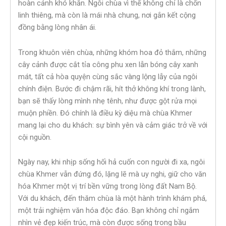
hoàn cảnh khó khăn. Ngôi chùa vì thế không chỉ là chốn
linh thiêng, mà còn là mái nhà chung, nơi gắn kết cộng
đồng bằng lòng nhân ái.
Trong khuôn viên chùa, những khóm hoa đỏ thắm, những
cây cảnh được cắt tỉa công phu xen lẫn bóng cây xanh
mát, tất cả hòa quyện cùng sắc vàng lộng lẫy của ngôi
chính điện. Bước đi chậm rãi, hít thở không khí trong lành,
bạn sẽ thấy lòng mình nhẹ tênh, như được gột rửa mọi
muộn phiền. Đó chính là điều kỳ diệu mà chùa Khmer
mang lại cho du khách: sự bình yên và cảm giác trở về với
cội nguồn.
Ngày nay, khi nhịp sống hối hả cuốn con người đi xa, ngôi
chùa Khmer vẫn đứng đó, lặng lẽ mà uy nghi, giữ cho văn
hóa Khmer một vị trí bền vững trong lòng đất Nam Bộ.
Với du khách, đến thăm chùa là một hành trình khám phá,
một trải nghiệm văn hóa độc đáo. Bạn không chỉ ngắm
nhìn vẻ đẹp kiến trúc, mà còn được sống trong bầu