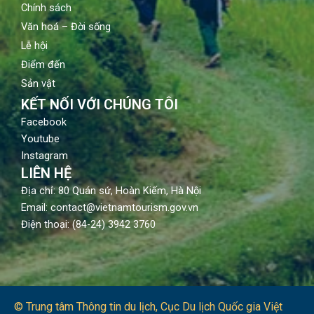
Chính sách
Văn hoá – Đời sống
Lễ hội
Điểm đến
Sản vật
KẾT NỐI VỚI CHÚNG TÔI
Facebook
Youtube
Instagram
LIÊN HỆ
Địa chỉ: 80 Quán sứ, Hoàn Kiếm, Hà Nội
Email: contact@vietnamtourism.gov.vn
Điện thoại: (84-24) 3942 3760
© Trung tâm Thông tin du lịch​, Cục Du lịch Quốc gia Việt