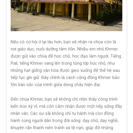
Nếu có cơ hội ở lại lâu hơn, bạn sẽ nhận ra chùa còn là
nơi giáo dục, nuôi dưỡng tâm hồn. Nhiều em nhỏ Khmer
được gửi vào chùa để học chữ, học đạo làm người. Tiếng
Pali, tiếng Khmer vang lên trong từng lớp học nhỏ, như
những hạt giống văn hóa được gieo xuống để thế hệ sau
tiếp tục gìn giữ. Đây chính là cách cộng đồng Khmer bảo
tồn bản sắc của mình giữa dòng chảy hiện đại.
Đến chùa Khmer, bạn sẽ không chỉ nhìn thấy công trình
kiến trúc kỳ vĩ, mà còn cảm nhận được một nếp sống đầy
nhân văn. Các sư sãi không chỉ tu hành mà còn đồng
hành cùng người dân trong đời sống: dạy chữ, dạy nghề,
khuyên răn thanh niên tránh xa tệ nạn, giúp đỡ những