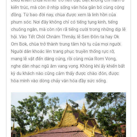
Điều khiến chùa Khmer trở nên đặc biệt không chỉ nằm ở
kiến trúc, mà còn ở nhịp sống văn hóa gắn bó cùng cộng
đồng. Từ bao đời nay, chùa được xem là linh hồn của
phum sóc. Nơi đây không chỉ có tiếng tụng kinh, tiếng
chuông ngân, mà còn rộn rã tiếng cười trong những dịp lễ
hội. Vào Tết Chôl Chnăm Thmây, lễ Sen Đôn-ta hay Ok
Om Bok, chùa trở thành trung tâm hội tụ của mọi người.
Người dân khoác lên trang phục truyền thống rực rỡ,
mang lễ vật đến dâng cúng, rồi cùng múa Rom Vong,
nghe dàn nhạc ngũ âm vang vọng. Không khí ấy khiến bất
kỳ du khách nào cũng cảm thấy được chào đón, được
hòa mình vào dòng chảy văn hóa đầy sức sống.