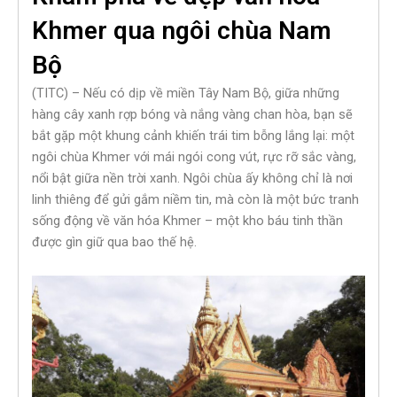
Khmer qua ngôi chùa Nam
Bộ
(TITC) – Nếu có dịp về miền Tây Nam Bộ, giữa những
hàng cây xanh rợp bóng và nắng vàng chan hòa, bạn sẽ
bắt gặp một khung cảnh khiến trái tim bỗng lắng lại: một
ngôi chùa Khmer với mái ngói cong vút, rực rỡ sắc vàng,
nổi bật giữa nền trời xanh. Ngôi chùa ấy không chỉ là nơi
linh thiêng để gửi gắm niềm tin, mà còn là một bức tranh
sống động về văn hóa Khmer – một kho báu tinh thần
được gìn giữ qua bao thế hệ.