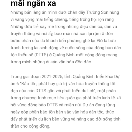
mãi ngân xa
Những bản làng ẩn mình dưới chân dãy Trường Sơn hùng
vĩ vang vọng mãi tiếng chiêng, tiếng trống hội rộn ràng.
Những đứa trẻ say mê trong những điệu dân ca, dân vũ
truyền thống và nơi ấy, bao mái nhà sàn lại rộn rã đón
bước chân của du khách bốn phương ghé lại. Đó là bức
tranh tương lai sinh động về cuộc sống của đồng bào dân
tộc thiểu số (DTTS) ở Quảng Bình-một cộng đồng mang
trong mình những di sản văn hóa độc đáo.
Trong giai đoạn 2021-2025, tỉnh Quảng Bình triển khai Dự
án 6 “Bảo tồn, phát huy giá trị văn hóa truyền thống tốt
đẹp của các DTTS gắn với phát triển du lịch”, một phần
trong chương trình mục tiêu quốc gia phát triển kinh tế-xã
hội vùng đồng bào DTTS và miền núi. Dự án đang từng
ngày góp phần bảo tồn bản sắc văn hóa dân tộc, thúc
đẩy phát triển du lịch bền vững và nâng cao đời sống tinh
thần cho cộng đồng.