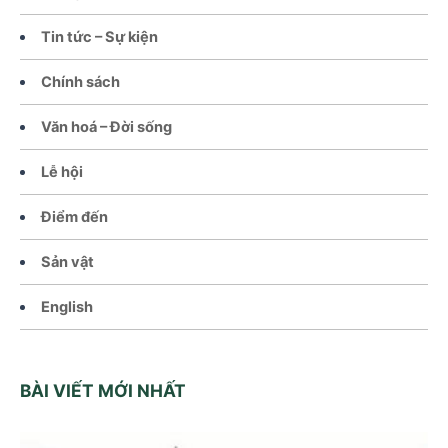
Tin tức – Sự kiện
Chính sách
Văn hoá – Đời sống
Lễ hội
Điểm đến
Sản vật
English
BÀI VIẾT MỚI NHẤT