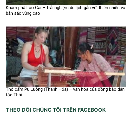
Khám phá Lào Cai – Trải nghiệm du lịch gắn với thiên nhiên và
bản sắc vùng cao
Thổ cẩm Pù Luông (Thanh Hóa) – văn hóa của đồng bào dân
tộc Thái
THEO DÕI CHÚNG TÔI TRÊN FACEBOOK