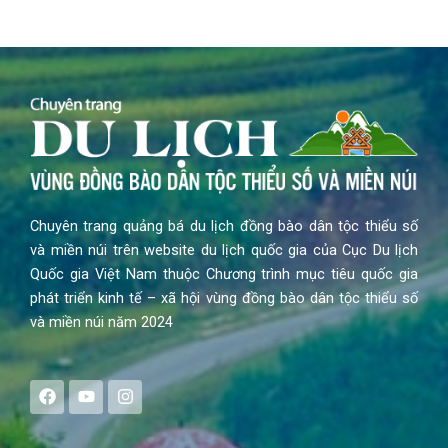
Chuyên trang quảng bá du lịch đồng bào dân tộc thiểu số
và miền núi trên website du lịch quốc gia của Cục Du lịch
Quốc gia Việt Nam thuộc Chương trình mục tiêu quốc gia
phát triển kinh tế – xã hội vùng đồng bào dân tộc thiểu số
và miền núi năm 2024
F
Y
I
a
o
n
c
u
s
e
t
t