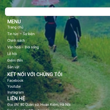
b
u
a
o
b
g
Search
o
e
r
k
a
m
MENU
Trang chủ
Tin tức – Sự kiện
Chính sách
Văn hoá – Đời sống
Lễ hội
Điểm đến
Sản vật
KẾT NỐI VỚI CHÚNG TÔI
Facebook
Youtube
Instagram
LIÊN HỆ
Địa chỉ: 80 Quán sứ, Hoàn Kiếm, Hà Nội