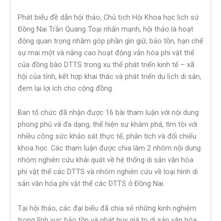
Phát biểu đề dẫn hội thảo, Chủ tịch Hội Khoa học lịch sử
Đồng Nai Trần Quang Toại nhấn mạnh, hội thảo là hoạt
động quan trọng nhằm góp phần gìn giữ, bảo tồn, hạn chế
sự mai một và nâng cao hoạt động văn hóa phi vật thể
của đồng bào DTTS trong xu thế phát triển kinh tế – xã
hội của tỉnh, kết hợp khai thác và phát triển du lịch di sản,
đem lại lợi ích cho cộng đồng.
Ban tổ chức đã nhận được 16 bài tham luận với nội dung
phong phú và đa dạng, thể hiện sự khám phá, tìm tòi với
nhiều công sức khảo sát thực tế, phân tích và đối chiếu
khoa học. Các tham luận được chia làm 2 nhóm nội dung:
nhóm nghiên cứu khái quát về hệ thống di sản văn hóa
phi vật thể các DTTS và nhóm nghiên cứu về loại hình di
sản văn hóa phi vật thể các DTTS ở Đồng Nai.
Tại hội thảo, các đại biểu đã chia sẻ những kinh nghiệm
trong lĩnh vực bảo tồn và phát huy giá trị di sản văn hóa