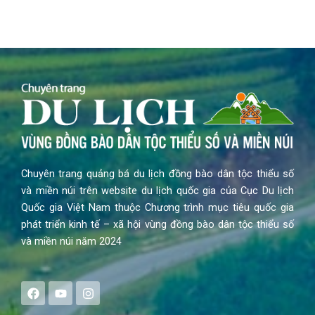
Chuyên trang quảng bá du lịch đồng bào dân tộc thiểu số
và miền núi trên website du lịch quốc gia của Cục Du lịch
Quốc gia Việt Nam thuộc Chương trình mục tiêu quốc gia
phát triển kinh tế – xã hội vùng đồng bào dân tộc thiểu số
và miền núi năm 2024
F
Y
I
a
o
n
c
u
s