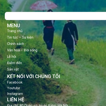
e
t
t
b
u
a
o
b
g
Search
o
e
r
k
a
m
MENU
Trang chủ
Tin tức – Sự kiện
Chính sách
Văn hoá – Đời sống
Lễ hội
Điểm đến
Sản vật
KẾT NỐI VỚI CHÚNG TÔI
Facebook
Youtube
Instagram
LIÊN HỆ
Địa chỉ: 80 Quán sứ, Hoàn Kiếm, Hà Nội