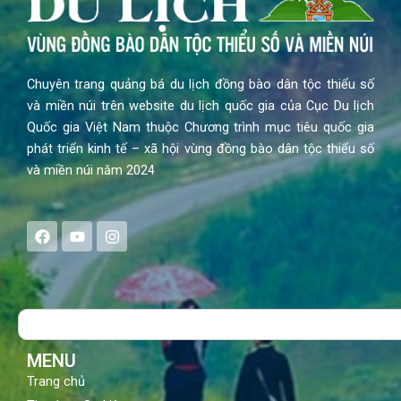
Chuyên trang quảng bá du lịch đồng bào dân tộc thiểu số
và miền núi trên website du lịch quốc gia của Cục Du lịch
Quốc gia Việt Nam thuộc Chương trình mục tiêu quốc gia
phát triển kinh tế – xã hội vùng đồng bào dân tộc thiểu số
và miền núi năm 2024
F
Y
I
a
o
n
c
u
s
e
t
t
b
u
a
o
b
g
Search
o
e
r
k
a
m
MENU
Trang chủ