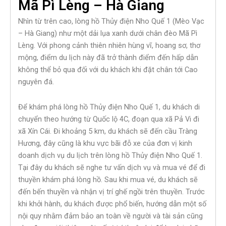
Mã Pì Lèng – Hà Giang
Nhìn từ trên cao, lòng hồ Thủy điện Nho Quế 1 (Mèo Vạc
– Hà Giang) như một dải lụa xanh dưới chân đèo Mã Pì
Lèng. Với phong cảnh thiên nhiên hùng vĩ, hoang sơ, thơ
mộng, điểm du lịch này đã trở thành điểm đến hấp dẫn
không thể bỏ qua đối với du khách khi đặt chân tới Cao
nguyên đá.
Để khám phá lòng hồ Thủy điện Nho Quế 1, du khách di
chuyển theo hướng từ Quốc lộ 4C, đoạn qua xã Pả Vi đi
xã Xín Cái. Đi khoảng 5 km, du khách sẽ đến cầu Tràng
Hương, đây cũng là khu vực bãi đỗ xe của đơn vị kinh
doanh dịch vụ du lịch trên lòng hồ Thủy điện Nho Quế 1.
Tại đây du khách sẽ nghe tư vấn dịch vụ và mua vé để đi
thuyền khám phá lòng hồ. Sau khi mua vé, du khách sẽ
đến bến thuyền và nhận vị trí ghế ngồi trên thuyền. Trước
khi khởi hành, du khách được phổ biến, hướng dẫn một số
nội quy nhằm đảm bảo an toàn về người và tài sản cũng