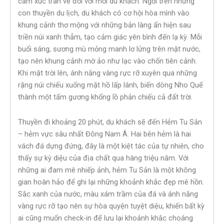
cảm xúc tràn về đối với mỗi du khách. Ngồi trên những
con thuyền du lịch, du khách có cơ hội hòa mình vào
khung cảnh thơ mộng với những bản làng ẩn hiện sau
triền núi xanh thẳm, tạo cảm giác yên bình đến lạ kỳ. Mỗi
buổi sáng, sương mù mỏng manh lơ lửng trên mặt nước,
tạo nên khung cảnh mờ ảo như lạc vào chốn tiên cảnh.
Khi mặt trời lên, ánh nắng vàng rực rỡ xuyên qua những
rặng núi chiếu xuống mặt hồ lấp lánh, biến dòng Nho Quế
thành một tấm gương khổng lồ phản chiếu cả đất trời.
Thuyền đi khoảng 20 phút, du khách sẽ đến Hẻm Tu Sản
– hẻm vực sâu nhất Đông Nam Á. Hai bên hẻm là hai
vách đá dựng đứng, đây là một kiệt tác của tự nhiên, cho
thấy sự kỳ diệu của địa chất qua hàng triệu năm. Với
những ai đam mê nhiếp ảnh, hẻm Tu Sản là một không
gian hoàn hảo để ghi lại những khoảnh khắc đẹp mê hồn.
Sắc xanh của nước, màu xám trầm của đá và ánh nắng
vàng rực rỡ tạo nên sự hòa quyện tuyệt diệu, khiến bất kỳ
ai cũng muốn check-in để lưu lại khoảnh khắc choáng