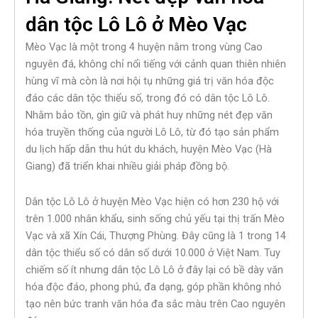
dân tộc Lô Lô ở Mèo Vạc
Mèo Vạc là một trong 4 huyện nằm trong vùng Cao
nguyên đá, không chỉ nổi tiếng với cảnh quan thiên nhiên
hùng vĩ mà còn là nơi hội tụ những giá trị văn hóa độc
đáo các dân tộc thiểu số, trong đó có dân tộc Lô Lô.
Nhằm bảo tồn, gìn giữ và phát huy những nét đẹp văn
hóa truyền thống của người Lô Lô, từ đó tạo sản phẩm
du lịch hấp dẫn thu hút du khách, huyện Mèo Vạc (Hà
Giang) đã triển khai nhiều giải pháp đồng bộ.
Dân tộc Lô Lô ở huyện Mèo Vạc hiện có hơn 230 hộ với
trên 1.000 nhân khẩu, sinh sống chủ yếu tại thị trấn Mèo
Vạc và xã Xín Cái, Thượng Phùng. Đây cũng là 1 trong 14
dân tộc thiểu số có dân số dưới 10.000 ở Việt Nam. Tuy
chiếm số ít nhưng dân tộc Lô Lô ở đây lại có bề dày văn
hóa độc đáo, phong phú, đa dạng, góp phần không nhỏ
tạo nên bức tranh văn hóa đa sắc màu trên Cao nguyên