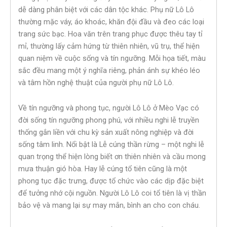
dễ dàng phân biệt với các dân tộc khác. Phụ nữ Lô Lô
thường mặc váy, áo khoác, khăn đội đầu và đeo các loại
trang sức bạc. Hoa văn trên trang phục được thêu tay tỉ
mỉ, thường lấy cảm hứng từ thiên nhiên, vũ trụ, thể hiện
quan niệm về cuộc sống và tín ngưỡng. Mỗi họa tiết, màu
sắc đều mang một ý nghĩa riêng, phản ánh sự khéo léo
và tâm hồn nghệ thuật của người phụ nữ Lô Lô.
Về tín ngưỡng và phong tục, người Lô Lô ở Mèo Vạc có
đời sống tín ngưỡng phong phú, với nhiều nghi lễ truyền
thống gắn liền với chu kỳ sản xuất nông nghiệp và đời
sống tâm linh. Nổi bật là Lễ cúng thần rừng – một nghi lễ
quan trọng thể hiện lòng biết ơn thiên nhiên và cầu mong
mưa thuận gió hòa. Hay lễ cúng tổ tiên cũng là một
phong tục đặc trưng, được tổ chức vào các dịp đặc biệt
để tưởng nhớ cội nguồn. Người Lô Lô coi tổ tiên là vị thần
bảo vệ và mang lại sự may mắn, bình an cho con cháu.