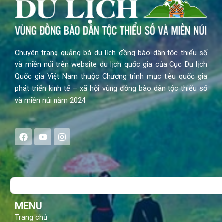
Chuyên trang quảng bá du lịch đồng bào dân tộc thiểu số
và miền núi trên website du lịch quốc gia của Cục Du lịch
Quốc gia Việt Nam thuộc Chương trình mục tiêu quốc gia
phát triển kinh tế – xã hội vùng đồng bào dân tộc thiểu số
và miền núi năm 2024
F
Y
I
a
o
n
c
u
s
e
t
t
b
u
a
o
b
g
Search
o
e
r
k
a
m
MENU
Trang chủ