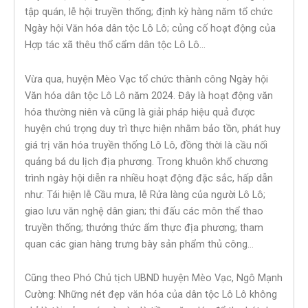
tập quán, lễ hội truyền thống; định kỳ hàng năm tổ chức
Ngày hội Văn hóa dân tộc Lô Lô; củng cố hoạt động của
Hợp tác xã thêu thổ cẩm dân tộc Lô Lô…
Vừa qua, huyện Mèo Vạc tổ chức thành công Ngày hội
Văn hóa dân tộc Lô Lô năm 2024. Đây là hoạt động văn
hóa thường niên và cũng là giải pháp hiệu quả được
huyện chú trọng duy trì thực hiện nhằm bảo tồn, phát huy
giá trị văn hóa truyền thống Lô Lô, đồng thời là cầu nối
quảng bá du lịch địa phương. Trong khuôn khổ chương
trình ngày hội diễn ra nhiều hoạt động đặc sắc, hấp dẫn
như: Tái hiện lễ Cầu mưa, lễ Rửa làng của người Lô Lô;
giao lưu văn nghệ dân gian; thi đấu các môn thể thao
truyền thống; thưởng thức ẩm thực địa phương; tham
quan các gian hàng trưng bày sản phẩm thủ công…
Cũng theo Phó Chủ tịch UBND huyện Mèo Vạc, Ngô Mạnh
Cường: Những nét đẹp văn hóa của dân tộc Lô Lô không