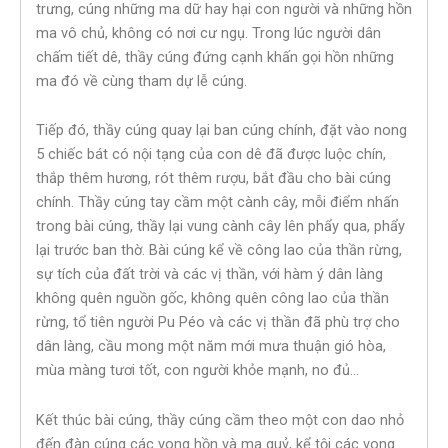
trưng, cúng những ma dữ hay hại con người và những hồn
ma vô chủ, không có nơi cư ngụ. Trong lúc người dân
chấm tiết dê, thầy cúng đứng cạnh khấn gọi hồn những
ma đó về cùng tham dự lễ cúng.
Tiếp đó, thầy cúng quay lại ban cúng chính, đặt vào nong
5 chiếc bát có nội tạng của con dê đã được luộc chín,
thắp thêm hương, rót thêm rượu, bắt đầu cho bài cúng
chính. Thầy cúng tay cầm một cành cây, mỗi điểm nhấn
trong bài cúng, thầy lại vung cành cây lên phẩy qua, phẩy
lại trước ban thờ. Bài cúng kể về công lao của thần rừng,
sự tích của đất trời và các vị thần, với hàm ý dân làng
không quên nguồn gốc, không quên công lao của thần
rừng, tổ tiên người Pu Péo và các vị thần đã phù trợ cho
dân làng, cầu mong một năm mới mưa thuận gió hòa,
mùa màng tươi tốt, con người khỏe mạnh, no đủ…
Kết thúc bài cúng, thầy cúng cầm theo một con dao nhỏ
đến đàn cúng các vong hồn và ma quỷ, kể tội các vong