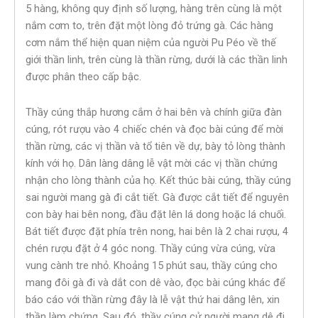
5 hàng, không quy định số lượng, hàng trên cùng là một
nắm cơm to, trên đặt một lòng đỏ trứng gà. Các hàng
cơm nắm thể hiện quan niệm của người Pu Péo về thế
giới thần linh, trên cùng là thần rừng, dưới là các thần linh
được phân theo cấp bậc.
Thầy cúng thắp hương cắm ở hai bên và chính giữa đàn
cúng, rót rượu vào 4 chiếc chén và đọc bài cúng để mời
thần rừng, các vị thần và tổ tiên về dự, bày tỏ lòng thành
kính với họ. Dân làng dâng lễ vật mời các vị thần chứng
nhận cho lòng thành của họ. Kết thúc bài cúng, thầy cúng
sai người mang gà đi cắt tiết. Gà được cắt tiết để nguyên
con bày hai bên nong, đầu đặt lên lá dong hoặc lá chuối.
Bát tiết được đặt phía trên nong, hai bên là 2 chai rượu, 4
chén rượu đặt ở 4 góc nong. Thầy cúng vừa cúng, vừa
vung cành tre nhỏ. Khoảng 15 phút sau, thầy cúng cho
mang đôi gà đi và dắt con dê vào, đọc bài cúng khác để
báo cáo với thần rừng đây là lễ vật thứ hai dâng lên, xin
thần làm chứng. Sau đó, thầy cúng cử người mang dê đi