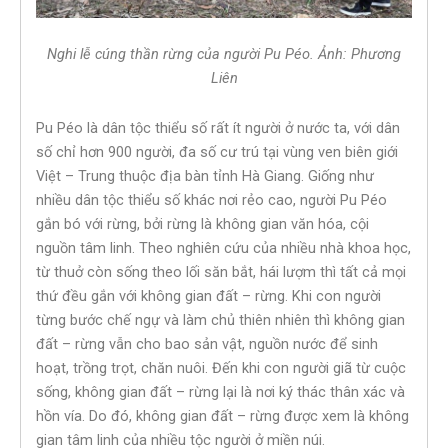
Nghi lễ cúng thần rừng của người Pu Péo. Ảnh: Phương
Liên
Pu Péo là dân tộc thiểu số rất ít người ở nước ta, với dân
số chỉ hơn 900 người, đa số cư trú tại vùng ven biên giới
Việt – Trung thuộc địa bàn tỉnh Hà Giang. Giống như
nhiều dân tộc thiểu số khác nơi rẻo cao, người Pu Péo
gắn bó với rừng, bởi rừng là không gian văn hóa, cội
nguồn tâm linh. Theo nghiên cứu của nhiều nhà khoa học,
từ thuở còn sống theo lối săn bắt, hái lượm thì tất cả mọi
thứ đều gắn với không gian đất – rừng. Khi con người
từng bước chế ngự và làm chủ thiên nhiên thì không gian
đất – rừng vẫn cho bao sản vật, nguồn nước để sinh
hoạt, trồng trọt, chăn nuôi. Đến khi con người giã từ cuộc
sống, không gian đất – rừng lại là nơi ký thác thân xác và
hồn vía. Do đó, không gian đất – rừng được xem là không
gian tâm linh của nhiều tộc người ở miền núi.