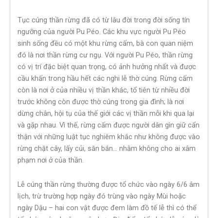
Tục cúng thần rừng đã có từ lâu đời trong đời sống tín
ngưỡng của người Pu Péo. Các khu vực người Pu Péo
sinh sống đều có một khu rừng cấm, bà con quan niệm
đó là nơi thần rừng cư ngụ. Với người Pu Péo, thần rừng
có vị trí đặc biệt quan trọng, có ảnh hưởng nhất và được
cầu khấn trong hầu hết các nghi lễ thờ cúng. Rừng cấm
còn là nơi ở của nhiều vị thần khác, tổ tiên từ nhiều đời
trước không còn được thờ cúng trong gia đình; là nơi
dừng chân, hội tụ của thế giới các vị thần mỗi khi qua lại
và gặp nhau. Vì thế, rừng cấm được người dân gìn giữ cẩn
thận với những luật tục nghiêm khắc như không được vào
rừng chặt cây, lấy củi, săn bắn… nhằm không cho ai xâm
phạm nơi ở của thần.
Lễ cúng thần rừng thường được tổ chức vào ngày 6/6 âm
lịch, trừ trường hợp ngày đó trùng vào ngày Mùi hoặc
ngày Dậu – hai con vật được đem làm đồ tế lễ thì có thể