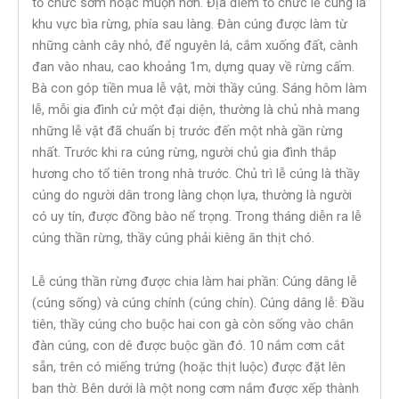
tổ chức sớm hoặc muộn hơn. Địa điểm tổ chức lễ cúng là
khu vực bìa rừng, phía sau làng. Đàn cúng được làm từ
những cành cây nhỏ, để nguyên lá, cắm xuống đất, cành
đan vào nhau, cao khoảng 1m, dựng quay về rừng cấm.
Bà con góp tiền mua lễ vật, mời thầy cúng. Sáng hôm làm
lễ, mỗi gia đình cử một đại diện, thường là chủ nhà mang
những lễ vật đã chuẩn bị trước đến một nhà gần rừng
nhất. Trước khi ra cúng rừng, người chủ gia đình thắp
hương cho tổ tiên trong nhà trước. Chủ trì lễ cúng là thầy
cúng do người dân trong làng chọn lựa, thường là người
có uy tín, được đồng bào nể trọng. Trong tháng diễn ra lễ
cúng thần rừng, thầy cúng phải kiêng ăn thịt chó.
Lễ cúng thần rừng được chia làm hai phần: Cúng dâng lễ
(cúng sống) và cúng chính (cúng chín). Cúng dâng lễ: Đầu
tiên, thầy cúng cho buộc hai con gà còn sống vào chân
đàn cúng, con dê được buộc gần đó. 10 nắm cơm cắt
sẵn, trên có miếng trứng (hoặc thịt luộc) được đặt lên
ban thờ. Bên dưới là một nong cơm nắm được xếp thành