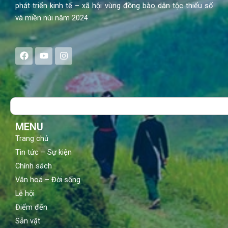
phát triển kinh tế – xã hội vùng đồng bào dân tộc thiểu số
và miền núi năm 2024
F
Y
I
a
o
n
c
u
s
e
t
t
b
u
a
o
b
g
Search
o
e
r
k
a
m
MENU
Trang chủ
Tin tức – Sự kiện
Chính sách
Văn hoá – Đời sống
Lễ hội
Điểm đến
Sản vật