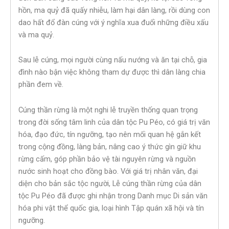
hồn, ma quỷ đã quấy nhiễu, làm hại dân làng, rồi dùng con
dao hất đổ đàn cúng với ý nghĩa xua đuổi những điều xấu
và ma quỷ.
Sau lễ cúng, mọi người cùng nấu nướng và ăn tại chỗ, gia
đình nào bận việc không tham dự được thì dân làng chia
phần đem về.
Cúng thần rừng là một nghi lễ truyền thống quan trọng
trong đời sống tâm linh của dân tộc Pu Péo, có giá trị văn
hóa, đạo đức, tín ngưỡng, tạo nên mối quan hệ gắn kết
trong cộng đồng, làng bản, nâng cao ý thức gìn giữ khu
rừng cấm, góp phần bảo vệ tài nguyên rừng và nguồn
nước sinh hoạt cho đồng bào. Với giá trị nhân văn, đại
diện cho bản sắc tộc người, Lễ cúng thần rừng của dân
tộc Pu Péo đã được ghi nhận trong Danh mục Di sản văn
hóa phi vật thể quốc gia, loại hình Tập quán xã hội và tín
ngưỡng.