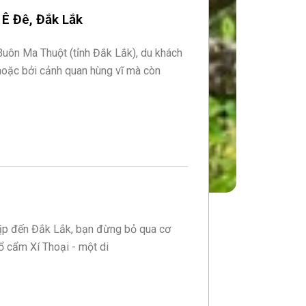
 Ê Đê, Đắk Lắk
 Buôn Ma Thuột (tỉnh Đắk Lắk), du khách
hoặc bởi cảnh quan hùng vĩ mà còn
dịp đến Đắk Lắk, bạn đừng bỏ qua cơ
hổ cẩm Xí Thoại - một di