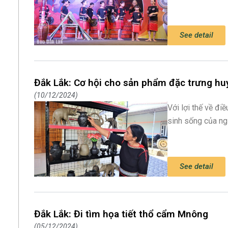
See detail
Đắk Lắk: Cơ hội cho sản phẩm đặc trưng hu
10/12/2024
Với lợi thế về điề
sinh sống của ng
See detail
Đắk Lắk: Đi tìm họa tiết thổ cẩm Mnông
05/12/2024