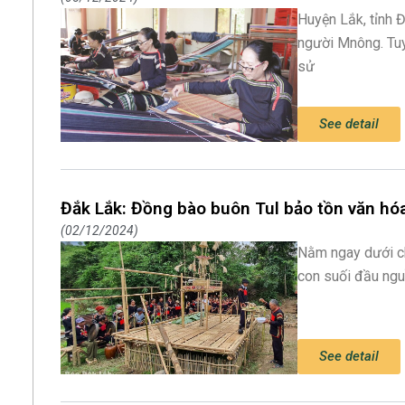
Huyện Lắk, tỉnh 
người Mnông. Tuy
sử
See detail
Đắk Lắk: Đồng bào buôn Tul bảo tồn văn hó
02/12/2024
Nằm ngay dưới ch
con suối đầu ngu
See detail