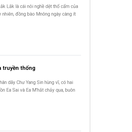
Đắk Lắk là cái nôi nghề dệt thổ cẩm của
 nhiên, đồng bào Mnông ngày càng ít
a truyền thống
ân dãy Chư Yang Sin hùng vĩ, có hai
ồn Ea Sai và Ea M’hắt chảy qua, buôn