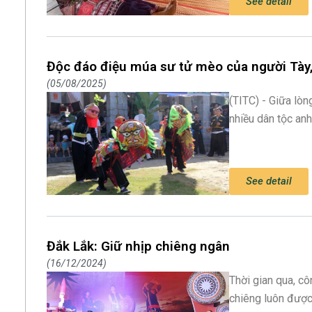
See detail
Độc đáo điệu múa sư tử mèo của người Tày,
05/08/2025
(TITC) - Giữa lò
nhiều dân tộc an
See detail
Đắk Lắk: Giữ nhịp chiêng ngân
16/12/2024
Thời gian qua, cô
chiêng luôn được