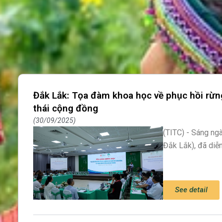
Đắk Lắk: Tọa đàm khoa học về phục hồi rừng 
Page
Page
Page
thái cộng đồng
30/09/2025
(TITC) - Sáng ng
Đắk Lắk), đã diễ
See detail