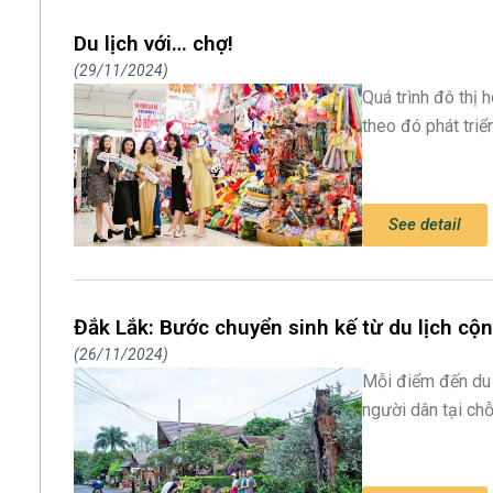
Du lịch với… chợ!
29/11/2024
Quá trình đô thị 
theo đó phát tri
See detail
Đắk Lắk: Bước chuyển sinh kế từ du lịch cộ
26/11/2024
Mỗi điểm đến du 
người dân tại chỗ