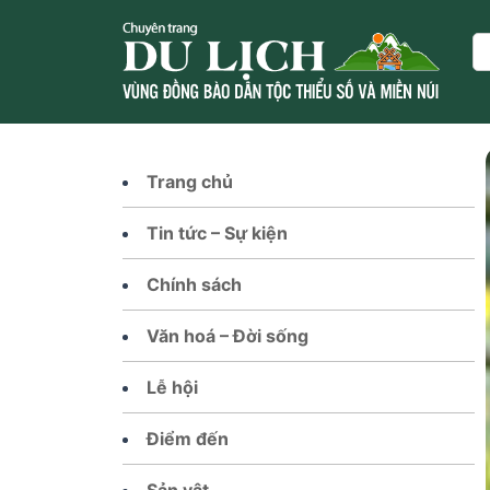
Skip
to
Se
content
Trang chủ
Tin tức – Sự kiện
Chính sách
Văn hoá – Đời sống
Lễ hội
Điểm đến
Sản vật