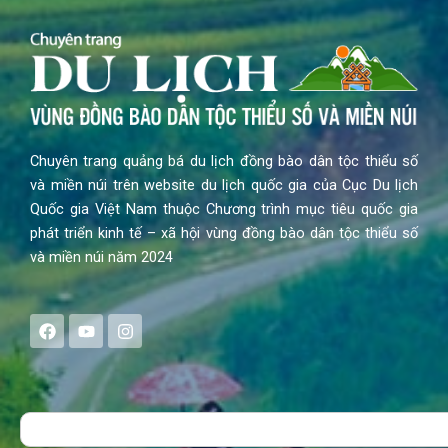
Chuyên trang quảng bá du lịch đồng bào dân tộc thiểu số
và miền núi trên website du lịch quốc gia của Cục Du lịch
Quốc gia Việt Nam thuộc Chương trình mục tiêu quốc gia
phát triển kinh tế – xã hội vùng đồng bào dân tộc thiểu số
và miền núi năm 2024
F
Y
I
a
o
n
c
u
s
e
t
t
b
u
a
o
b
g
Search
o
e
r
k
a