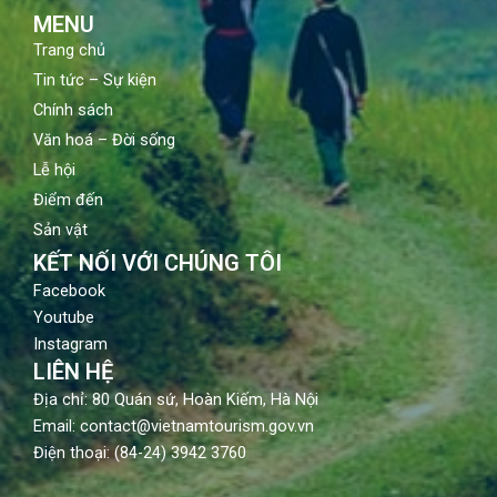
m
MENU
Trang chủ
Tin tức – Sự kiện
Chính sách
Văn hoá – Đời sống
Lễ hội
Điểm đến
Sản vật
KẾT NỐI VỚI CHÚNG TÔI
Facebook
Youtube
Instagram
LIÊN HỆ
Địa chỉ: 80 Quán sứ, Hoàn Kiếm, Hà Nội
Email: contact@vietnamtourism.gov.vn
Điện thoại: (84-24) 3942 3760