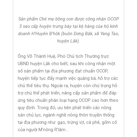
Sản phẩm Ché mẹ bồng con được công nhận OCOP
3 sao cấp huyện trưng bày tại kệ hàng của hộ kinh
doanh H’Huyên B’hôk (buôn Dơng Băk, xã Yang Tao,
huyện Lắk).
Ông Võ Thành Huệ, Phó Chủ tịch Thường trực
UBND huyện Lắk cho biết, sau khi công nhận một
số sản phẩm tại địa phương đạt chuẩn OCOP,
huyện tiếp tục đẩy mạnh việc quảng bá, hỗ trợ các
chủ thể tiêu thụ. Ngoài ra, huyện còn chú trọng hỗ
trợ chủ thể phát triển, nâng cấp sản phẩm để đáp
ứng tiêu chuẩn phân loại hạng OCOP cao hơn theo
quy định. Trong đó, ưu tiên phát triển các nông
sản chủ lực, ngành nghề nông thôn truyền thống
tại địa phương như: gạo, trứng vịt, cà phê, gốm cổ
của người M’nông R’lăm…