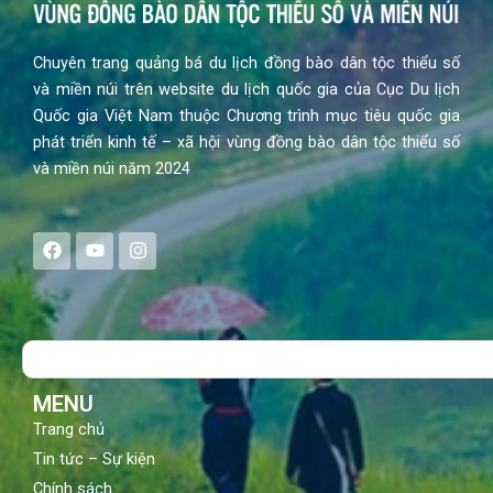
Chuyên trang quảng bá du lịch đồng bào dân tộc thiểu số
và miền núi trên website du lịch quốc gia của Cục Du lịch
Quốc gia Việt Nam thuộc Chương trình mục tiêu quốc gia
phát triển kinh tế – xã hội vùng đồng bào dân tộc thiểu số
và miền núi năm 2024
F
Y
I
a
o
n
c
u
s
e
t
t
b
u
a
o
b
g
Search
o
e
r
k
a
m
MENU
Trang chủ
Tin tức – Sự kiện
Chính sách