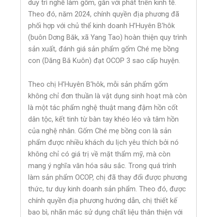
duy trì nghề làm gốm, gắn với phát triển kinh tế.
Theo đó, năm 2024, chính quyền địa phương đã
phối hợp với chủ thể kinh doanh H’Huyên B’hôk
(buôn Dơng Băk, xã Yang Tao) hoàn thiện quy trình
sản xuất, đánh giá sản phẩm gốm Ché mẹ bồng
con (Dăng Bă Kuôn) đạt OCOP 3 sao cấp huyện.
Theo chị H’Huyên B’hôk, mỗi sản phẩm gốm
không chỉ đơn thuần là vật dụng sinh hoạt mà còn
là một tác phẩm nghệ thuật mang đậm hồn cốt
dân tộc, kết tinh từ bàn tay khéo léo và tâm hồn
của nghệ nhân. Gốm Ché mẹ bồng con là sản
phẩm được nhiều khách du lịch yêu thích bởi nó
không chỉ có giá trị về mặt thẩm mỹ, mà còn
mang ý nghĩa văn hóa sâu sắc. Trong quá trình
làm sản phẩm OCOP, chị đã thay đổi được phương
thức, tư duy kinh doanh sản phẩm. Theo đó, được
chính quyền địa phương hướng dẫn, chị thiết kế
bao bì, nhãn mác sử dụng chất liệu thân thiện với