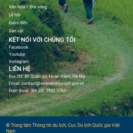
Văn hoá – Đời sống
Lễ hội
Điểm đến
Sản vật
KẾT NỐI VỚI CHÚNG TÔI
Facebook
Youtube
Instagram
LIÊN HỆ
Địa chỉ: 80 Quán sứ, Hoàn Kiếm, Hà Nội
Email: contact@vietnamtourism.gov.vn
Điện thoại: (84-24) 3942 3760
© Trung tâm Thông tin du lịch​, Cục Du lịch Quốc gia Việt
Nam