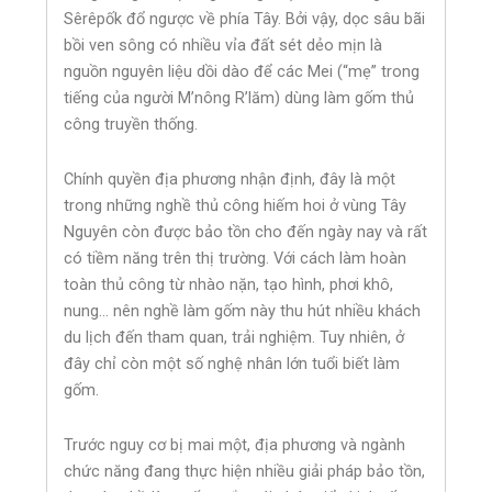
Sêrêpốk đổ ngược về phía Tây. Bởi vậy, dọc sâu bãi
bồi ven sông có nhiều vỉa đất sét dẻo mịn là
nguồn nguyên liệu dồi dào để các Mei (“mẹ” trong
tiếng của người M’nông R’lăm) dùng làm gốm thủ
công truyền thống.
Chính quyền địa phương nhận định, đây là một
trong những nghề thủ công hiếm hoi ở vùng Tây
Nguyên còn được bảo tồn cho đến ngày nay và rất
có tiềm năng trên thị trường. Với cách làm hoàn
toàn thủ công từ nhào nặn, tạo hình, phơi khô,
nung… nên nghề làm gốm này thu hút nhiều khách
du lịch đến tham quan, trải nghiệm. Tuy nhiên, ở
đây chỉ còn một số nghệ nhân lớn tuổi biết làm
gốm.
Trước nguy cơ bị mai một, địa phương và ngành
chức năng đang thực hiện nhiều giải pháp bảo tồn,