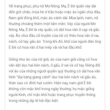
Về trang phục, phụ nữ Mơ Nông, Mạ, Ê Đê quấn váy dài
đến gót chân, mùa hè ở trần hoặc mặc áo ngắn chui đầu.
Nam giới đóng khố, mặc áo cánh dài. Mùa lạnh, nam, nữ
thường choàng thêm một tấm mền. Váy của người Mơ
Nông, Mạ, Ê Đê là váy quấn, có dệt hoa văn ở cạp và gấu
váy. Áo chui đầu cổ truyền của nữ có thêu hoa văn ở vai,
nách, cổ tay, gấu áo. Trong khi đó, khố của người đàn ông
Ê Đê có hoa văn ở hai mép vải và hai đầu khố.
Giống như áo của nữ giới, áo của nam giới cũng có hoa
văn dệt dọc hai bên nách, ở gấu, ở vai và cổ tay. Riêng đối
với áo của những người quyền quý thường có dải hoa văn
hình “đại bàng giang cánh” dọc hai bên nách và gấu áo,
thân sau có đính hạt cườm. Hiện nay, nam giới Ê Đê
không còn mặc khố trong ngày thường; họ mặc giống
người Kinh, chỉ mặc khố hoặc trang phục truyền thống
trong những dịp lễ hội đặc biệt.