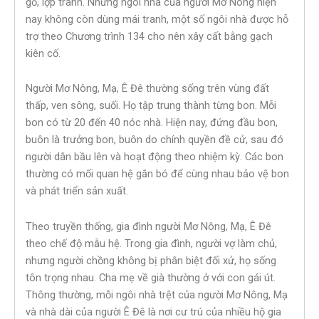
gỗ, lợp tranh. Những ngôi nhà của người Mơ Nông hiện
nay không còn dùng mái tranh, một số ngôi nhà được hỗ
trợ theo Chương trình 134 cho nên xây cất bằng gạch
kiên cố.
Người Mơ Nông, Mạ, Ê Đê thường sống trên vùng đất
thấp, ven sông, suối. Họ tập trung thành từng bon. Mỗi
bon có từ 20 đến 40 nóc nhà. Hiện nay, đứng đầu bon,
buôn là trưởng bon, buôn do chính quyền đề cử, sau đó
người dân bầu lên và hoạt động theo nhiệm kỳ. Các bon
thường có mối quan hệ gắn bó để cùng nhau bảo vệ bon
và phát triển sản xuất.
Theo truyền thống, gia đình người Mơ Nông, Mạ, Ê Đê
theo chế độ mẫu hệ. Trong gia đình, người vợ làm chủ,
nhưng người chồng không bị phân biệt đối xử, họ sống
tôn trọng nhau. Cha mẹ về già thường ở với con gái út.
Thông thường, mỗi ngôi nhà trệt của người Mơ Nông, Mạ
và nhà dài của người Ê Đê là nơi cư trú của nhiều hộ gia