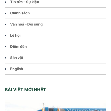
Tin tức – Sự kiện
Chính sách
Văn hoá – Đời sống
Lễ hội
Điểm đến
Sản vật
English
BÀI VIẾT MỚI NHẤT