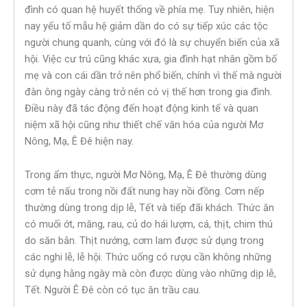
đình có quan hệ huyết thống về phía mẹ. Tuy nhiên, hiện
nay yếu tố mẫu hệ giảm dần do có sự tiếp xúc các tộc
người chung quanh, cùng với đó là sự chuyển biến của xã
hội. Việc cư trú cũng khác xưa, gia đình hạt nhân gồm bố
mẹ và con cái dần trở nên phổ biến, chính vì thế mà người
đàn ông ngày càng trở nên có vị thế hơn trong gia đình.
Điều này đã tác động đến hoạt động kinh tế và quan
niệm xã hội cũng như thiết chế văn hóa của người Mơ
Nông, Mạ, Ê Đê hiện nay.
Trong ẩm thực, người Mơ Nông, Mạ, Ê Đê thường dùng
cơm tẻ nấu trong nồi đất nung hay nồi đồng. Cơm nếp
thường dùng trong dịp lễ, Tết và tiếp đãi khách. Thức ăn
có muối ớt, măng, rau, củ do hái lượm, cá, thịt, chim thú
do săn bắn. Thịt nướng, cơm lam được sử dụng trong
các nghi lễ, lễ hội. Thức uống có rượu cần không những
sử dụng hằng ngày mà còn được dùng vào những dịp lễ,
Tết. Người Ê Đê còn có tục ăn trầu cau.