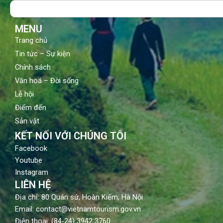
Search
o
e
r
k
a
m
MENU
Trang chủ
Tin tức – Sự kiện
Chính sách
Văn hoá – Đời sống
Lễ hội
Điểm đến
Sản vật
KẾT NỐI VỚI CHÚNG TÔI
Facebook
Youtube
Instagram
LIÊN HỆ
Địa chỉ: 80 Quán sứ, Hoàn Kiếm, Hà Nội
Email: contact@vietnamtourism.gov.vn
Điện thoại: (84-24) 3942 3760