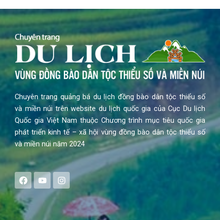
Chuyên trang quảng bá du lịch đồng bào dân tộc thiểu số
và miền núi trên website du lịch quốc gia của Cục Du lịch
Quốc gia Việt Nam thuộc Chương trình mục tiêu quốc gia
phát triển kinh tế – xã hội vùng đồng bào dân tộc thiểu số
và miền núi năm 2024
F
Y
I
a
o
n
c
u
s
e
t
t
b
u
a
o
b
g