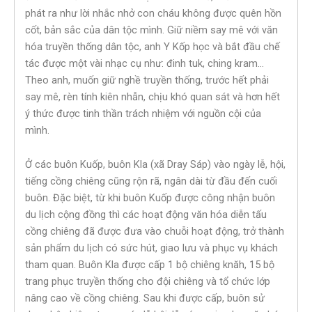
phát ra như lời nhắc nhở con cháu không được quên hồn
cốt, bản sắc của dân tộc mình. Giữ niềm say mê với văn
hóa truyền thống dân tộc, anh Y Kốp học và bắt đầu chế
tác được một vài nhạc cụ như: đinh tuk, ching kram…
Theo anh, muốn giữ nghề truyền thống, trước hết phải
say mê, rèn tính kiên nhẫn, chịu khó quan sát và hơn hết
ý thức được tinh thần trách nhiệm với nguồn cội của
mình.
Ở các buôn Kuốp, buôn Kla (xã Dray Sáp) vào ngày lễ, hội,
tiếng cồng chiêng cũng rộn rã, ngân dài từ đầu đến cuối
buôn. Đặc biệt, từ khi buôn Kuốp được công nhận buôn
du lịch cộng đồng thì các hoạt động văn hóa diễn tấu
cồng chiêng đã được đưa vào chuỗi hoạt động, trở thành
sản phẩm du lịch có sức hút, giao lưu và phục vụ khách
tham quan. Buôn Kla được cấp 1 bộ chiêng knăh, 15 bộ
trang phục truyền thống cho đội chiêng và tổ chức lớp
nâng cao về cồng chiêng. Sau khi được cấp, buôn sử