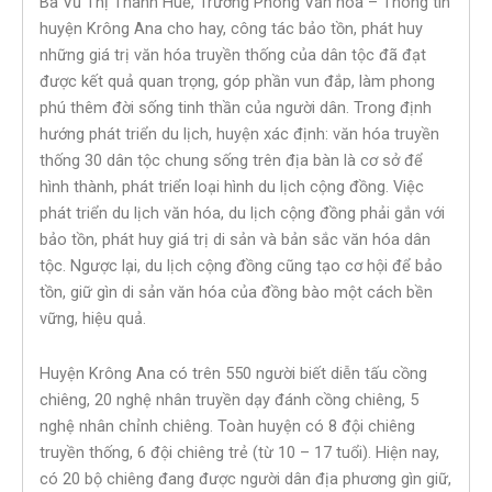
Bà Vũ Thị Thành Huế, Trưởng Phòng Văn hóa – Thông tin
huyện Krông Ana cho hay, công tác bảo tồn, phát huy
những giá trị văn hóa truyền thống của dân tộc đã đạt
được kết quả quan trọng, góp phần vun đắp, làm phong
phú thêm đời sống tinh thần của người dân. Trong định
hướng phát triển du lịch, huyện xác định: văn hóa truyền
thống 30 dân tộc chung sống trên địa bàn là cơ sở để
hình thành, phát triển loại hình du lịch cộng đồng. Việc
phát triển du lịch văn hóa, du lịch cộng đồng phải gắn với
bảo tồn, phát huy giá trị di sản và bản sắc văn hóa dân
tộc. Ngược lại, du lịch cộng đồng cũng tạo cơ hội để bảo
tồn, giữ gìn di sản văn hóa của đồng bào một cách bền
vững, hiệu quả.
Huyện Krông Ana có trên 550 người biết diễn tấu cồng
chiêng, 20 nghệ nhân truyền dạy đánh cồng chiêng, 5
nghệ nhân chỉnh chiêng. Toàn huyện có 8 đội chiêng
truyền thống, 6 đội chiêng trẻ (từ 10 – 17 tuổi). Hiện nay,
có 20 bộ chiêng đang được người dân địa phương gìn giữ,