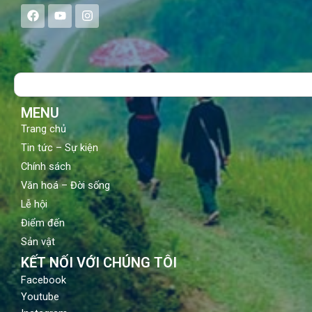
F
Y
I
a
o
n
c
u
s
e
t
t
b
u
a
o
b
g
Search
o
e
r
k
a
m
MENU
Trang chủ
Tin tức – Sự kiện
Chính sách
Văn hoá – Đời sống
Lễ hội
Điểm đến
Sản vật
KẾT NỐI VỚI CHÚNG TÔI
Facebook
Youtube