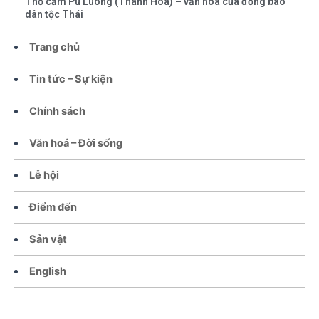
Thổ cẩm Pù Luông (Thanh Hóa) – văn hóa của đồng bào
dân tộc Thái
Trang chủ
Tin tức – Sự kiện
Chính sách
Văn hoá – Đời sống
Lễ hội
Điểm đến
Sản vật
English