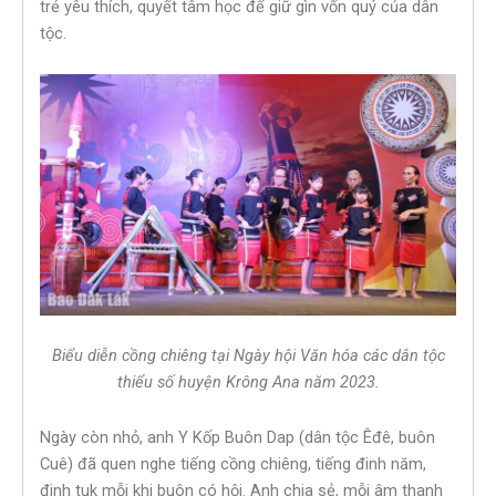
trẻ yêu thích, quyết tâm học để giữ gìn vốn quý của dân
tộc.
Biểu diễn cồng chiêng tại Ngày hội Văn hóa các dân tộc
thiểu số huyện Krông Ana năm 2023.
Ngày còn nhỏ, anh Y Kốp Buôn Dap (dân tộc Êđê, buôn
Cuê) đã quen nghe tiếng cồng chiêng, tiếng đinh năm,
đinh tuk mỗi khi buôn có hội. Anh chia sẻ, mỗi âm thanh