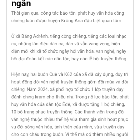
ngân
Thời gian qua, công tác bảo tồn, phát huy văn hóa cồng
chiêng luôn được huyện Krông Ana đặc biệt quan tâm.
Ở xã Băng Adrênh, tiếng cồng chiêng, tiếng các loại nhạc
cụ, những làn điệu dân ca, dân vũ vẫn vang vọng, hiện
diện mỗi khi xã tổ chức ngày hội văn hóa, văn nghệ, ngày
hội đại đoàn kết các dân tộc, hay các lễ hội truyền thống.
Hiện nay, hai buôn Cuê và K62 của xã đã xây dựng, duy trì
hoạt động đội văn nghệ truyền thống gồm đội múa và đội
chiêng. Năm 2024, xã phối hợp tổ chức 1 lớp truyền dạy
đánh ching kram cho thiếu nhi. Trong nỗ lực bảo tồn, phát
huy văn hóa của dân tộc Êđê, xã được tặng 1 bộ chiêng,
10 bộ trang phục truyền thống. Các thành viên trong đội
văn nghệ thuộc nhiều thế hệ vừa tham gia sinh hoạt phục
vụ đời sống văn hóa, tinh thần của mình, vừa truyền dạy
cho con cháu trong buôn. Vì thế mà có thêm nhiều người