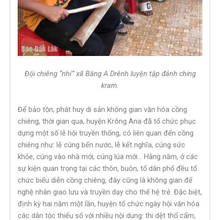
Đội chiêng “nhí” xã Băng A Drênh luyện tập đánh ching
kram.
Để bảo tồn, phát huy di sản không gian văn hóa cồng
chiêng, thời gian qua, huyện Krông Ana đã tổ chức phục
dựng một số lễ hội truyền thống, có liên quan đến cồng
chiêng như: lễ cúng bến nước, lễ kết nghĩa, cúng sức
khỏe, cúng vào nhà mới, cúng lúa mới… Hằng năm, ở các
sự kiện quan trọng tại các thôn, buôn, tổ dân phố đều tổ
chức biểu diễn cồng chiêng, đây cũng là không gian để
nghệ nhân giao lưu và truyền dạy cho thế hệ trẻ. Đặc biệt,
định kỳ hai năm một lần, huyện tổ chức ngày hội văn hóa
các dân tộc thiểu số với nhiều nội dung: thi dệt thổ cẩm,