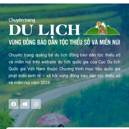
Chuyên trang quảng bá du lịch đồng bào dân tộc thiểu số
và miền núi trên website du lịch quốc gia của Cục Du lịch
Quốc gia Việt Nam thuộc Chương trình mục tiêu quốc gia
phát triển kinh tế – xã hội vùng đồng bào dân tộc thiểu số
và miền núi năm 2024
F
Y
I
a
o
n
c
u
s
e
t
t
b
u
a
o
b
g