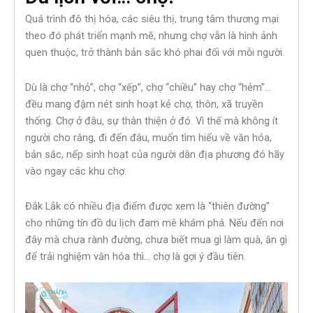
Quá trình đô thị hóa, các siêu thị, trung tâm thương mại
theo đó phát triển mạnh mẽ, nhưng chợ vẫn là hình ảnh
quen thuộc, trở thành bản sắc khó phai đối với mỗi người.
Dù là chợ “nhỏ”, chợ “xếp”, chợ “chiều” hay chợ “hẻm”…
đều mang đậm nét sinh hoạt kẻ chợ, thôn, xã truyền
thống. Chợ ở đâu, sự thân thiện ở đó. Vì thế mà không ít
người cho rằng, đi đến đâu, muốn tìm hiểu về văn hóa,
bản sắc, nếp sinh hoạt của người dân địa phương đó hãy
vào ngay các khu chợ.
Đắk Lắk có nhiều địa điểm được xem là “thiên đường”
cho những tín đồ du lịch đam mê khám phá. Nếu đến nơi
đây mà chưa rành đường, chưa biết mua gì làm quà, ăn gì
để trải nghiệm văn hóa thì… chợ là gợi ý đầu tiên.