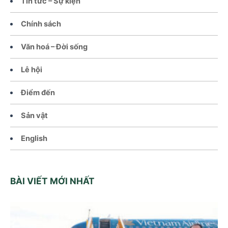
Tin tức – Sự kiện
Chính sách
Văn hoá – Đời sống
Lễ hội
Điểm đến
Sản vật
English
BÀI VIẾT MỚI NHẤT