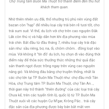
Chợ Trung tâm Buôn Ma Thuột trở thành điểm đến thu hút
khách tham quan.
Nhờ thiên nhiên ưu đãi, thổ nhưỡng trù phú nên vùng đất
bazan còn “hạp” để nhiều loại cây trái bén rễ tươi tốt, cho
trái sum suê. Vì thế, du lịch với chợ trên cao nguyên Đắk
Lắk còn thú vị và hấp dẫn hơn khi địa phương vào mùa
trái chín. Bắt đầu từ đầu tháng 7, nhiều loại cây trái đặc
sản như: sầu riêng, bơ, na, ổi, chôm chôm… đồng loạt vào
mùa. Với không ít “tín đồ’ du lịch, họ chọn đi vào đúng thời
điểm này để thỏa sức thưởng thức những thứ quả đặc
sản thanh ngọt được trồng ngay trên vùng cao nguyên
nắng gió. Và không đâu bằng chợ truyền thống, nhất là
các chợ lớn tại TP. Buôn Ma Thuột như: chợ đầu mối Tân
Hòa, chợ Trung tâm TP. Buôn Ma Thuột, chợ Tân An…,
thời gian này trở thành “thiên đường” của các loại trái cây.
Chưa kể, trên các tuyến tỉnh lộ, quốc lộ từ TP. Buôn Ma
Thuột xuôi về các huyện Cư M’gar, Krông Pắc… trái cây
đặc sản của địa phương được bày bán bắt mắt ven