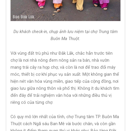
Du khách check-in, chụp ảnh lưu niệm tại chợ Trung tâm
Buôn Ma Thuột.
Với vùng đất trù phú như Đắk Lắk, chắc hẳn trước tiên
chợ là nơi nhà nông đem nông sản ra bán, nhà vườn
mang trái cây ra họp chợ, và còn là nơi để trao đổi máy
móc, thiết bị cơ khí phục vụ sản xuất. Một không gian thể
hiện nét văn hóa vùng miền, giao tiếp của cộng đồng, nơi
giao lưu giữa nông thôn và phố thị. Không ít du khách tìm
đến đây để trải nghiệm văn hóa với những điều thú vị
riêng có của từng chợ.
Có quy mô lớn nhất của tỉnh, chợ Trung tâm TP. Buôn Ma
Thuột cách Ngã sáu Ban Mê vài bước chân, và còn gần
không ít điểm tham quan thú vị khác như: Bảo tàng Đắk