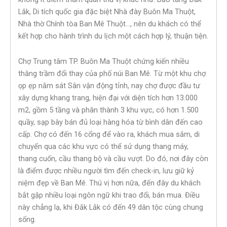
Lắk, Di tích quốc gia đặc biệt Nhà đày Buôn Ma Thuột,
Nhà thờ Chính tòa Ban Mê Thuột…, nên du khách có thể
kết hợp cho hành trình du lịch một cách hợp lý, thuận tiện.
Chợ Trung tâm TP. Buôn Ma Thuột chứng kiến nhiều
thăng trầm đổi thay của phố núi Ban Mê. Từ một khu chợ
ọp ẹp nằm sát Sân vận động tỉnh, nay chợ được đầu tư
xây dựng khang trang, hiện đại với diện tích hơn 13.000
m2, gồm 5 tầng và phân thành 3 khu vực, có hơn 1.500
quầy, sạp bày bán đủ loại hàng hóa từ bình dân đến cao
cấp. Chợ có đến 16 cổng để vào ra, khách mua sắm, di
chuyển qua các khu vực có thể sử dụng thang máy,
thang cuốn, cầu thang bộ và cầu vượt. Do đó, nơi đây còn
là điểm được nhiều người tìm đến check-in, lưu giữ kỷ
niệm đẹp về Ban Mê. Thú vị hơn nữa, đến đây du khách
bắt gặp nhiều loại ngôn ngữ khi trao đổi, bán mua. Điều
này chẳng lạ, khi Đắk Lắk có đến 49 dân tộc cùng chung
sống.