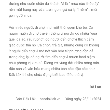
đường như cuốn chân du khách. Vì là “ mùa nào thức ấy”
nên mặt hàng này vừa tươi ngon, giá cả lại “mềm”… mời
gọi người mua.
Với nhiều người, đi chợ như một thói quen khó bỏ. Có
người muốn đi chợ truyền thống vì nơi đó có nhiều “quà
quê, cá ao, rau ruộng”, có người đến chợ vì thích cảm
giác được tha hồ lựa chọn, trả giá, nhưng cũng có không
ít người đến chợ vì mê nét văn hóa tứ phương dồn cả
trong chợ, lại có người tìm đến chợ vì muốn hoài niệm
chút phong vị xưa cũ. Riêng với vùng đất nhiều nông sản,
đặc sản và văn hóa mang nhiều bản sắc đặc sắc như
Đắk Lắk thì chợ chứa đựng biết bao điều thú vị.
Đỗ Lan
Báo Đắk Lắk – baodaklak.vn – Đăng ngày 28/11/2024