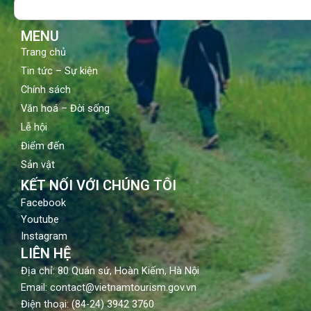
Search
o
e
r
k
a
m
MENU
Trang chủ
Tin tức – Sự kiện
Chính sách
Văn hoá – Đời sống
Lễ hội
Điểm đến
Sản vật
KẾT NỐI VỚI CHÚNG TÔI
Facebook
Youtube
Instagram
LIÊN HỆ
Địa chỉ: 80 Quán sứ, Hoàn Kiếm, Hà Nội
Email: contact@vietnamtourism.gov.vn
Điện thoại: (84-24) 3942 3760