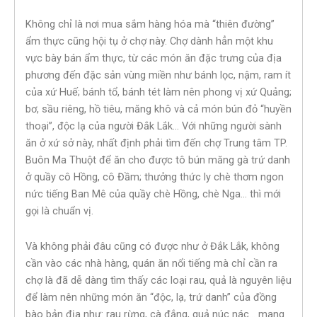
Không chỉ là nơi mua sắm hàng hóa mà “thiên đường”
ẩm thực cũng hội tụ ở chợ này. Chợ dành hẳn một khu
vực bày bán ẩm thực, từ các món ăn đặc trưng của địa
phương đến đặc sản vùng miền như bánh lọc, nậm, ram ít
của xứ Huế; bánh tổ, bánh tét làm nên phong vị xứ Quảng;
bơ, sầu riêng, hồ tiêu, măng khô và cả món bún đỏ “huyền
thoại”, độc lạ của người Đắk Lắk… Với những người sành
ăn ở xứ sở này, nhất định phải tìm đến chợ Trung tâm TP.
Buôn Ma Thuột để ăn cho được tô bún măng gà trứ danh
ở quầy cô Hồng, cô Đầm; thưởng thức ly chè thơm ngon
nức tiếng Ban Mê của quầy chè Hồng, chè Nga… thì mới
gọi là chuẩn vị.
Và không phải đâu cũng có được như ở Đắk Lắk, không
cần vào các nhà hàng, quán ăn nổi tiếng mà chỉ cần ra
chợ là đã dễ dàng tìm thấy các loại rau, quả là nguyên liệu
để làm nên những món ăn “độc, lạ, trứ danh” của đồng
bào bản địa như: rau rừng, cà đắng, quả núc nác… mang