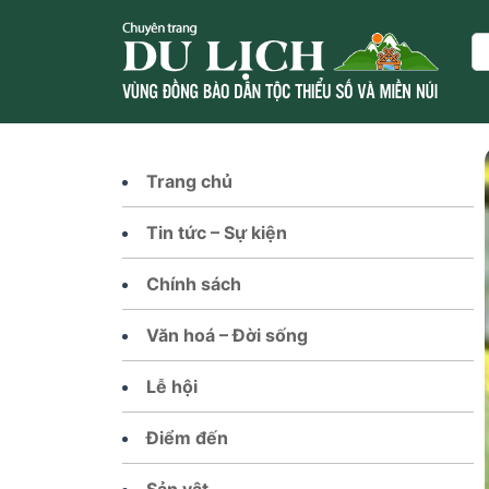
Skip
to
Se
content
Trang chủ
Tin tức – Sự kiện
Chính sách
Văn hoá – Đời sống
Lễ hội
Điểm đến
Sản vật