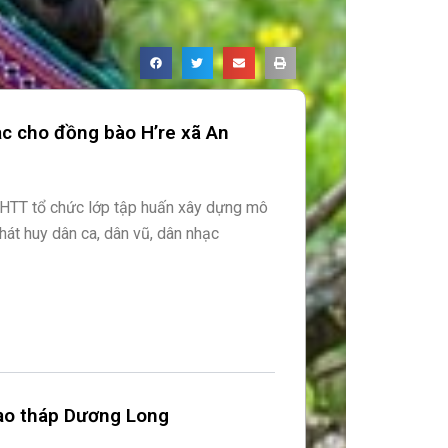
ạc cho đồng bào H’re xã An
VHTT tổ chức lớp tập huấn xây dựng mô
hát huy dân ca, dân vũ, dân nhạc
tạo tháp Dương Long