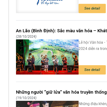
See detail
An Lão (Bình Định): Sắc màu văn hóa – Khát
28/10/2024
Lễ hội Văn hóa -
2024 diễn ra tron
See detail
Những người “giữ lửa” văn hóa truyền thống
19/10/2024
Những điệu khèn,