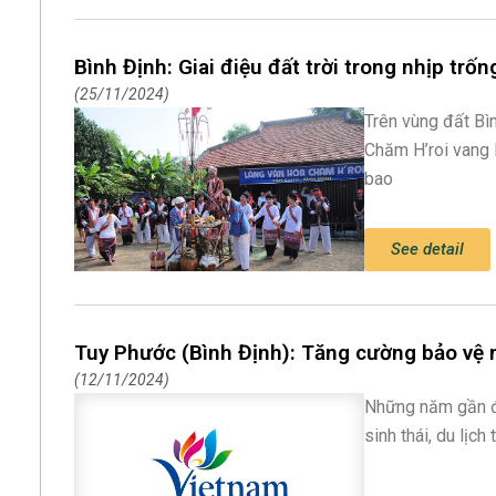
Bình Định: Giai điệu đất trời trong nhịp trố
25/11/2024
Trên vùng đất Bìn
Chăm H’roi vang l
bao
See detail
Tuy Phước (Bình Định): Tăng cường bảo vệ 
12/11/2024
Những năm gần đây
sinh thái, du lịch