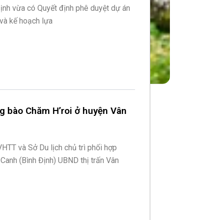
ịnh vừa có Quyết định phê duyệt dự án
và kế hoạch lựa
ồng bào Chăm H’roi ở huyện Vân
HTT và Sở Du lịch chủ trì phối hợp
anh (Bình Định) UBND thị trấn Vân