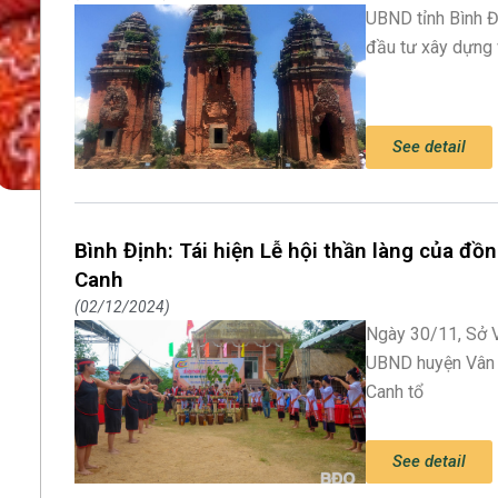
UBND tỉnh Bình Đ
đầu tư xây dựng 
See detail
Bình Định: Tái hiện Lễ hội thần làng của đ
Canh
02/12/2024
Ngày 30/11, Sở V
UBND huyện Vân C
Canh tổ
See detail