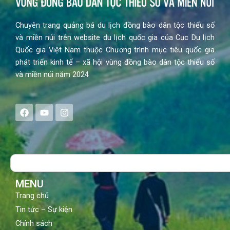
Chuyên trang quảng bá du lịch đồng bào dân tộc thiểu số
và miền núi trên website du lịch quốc gia của Cục Du lịch
Quốc gia Việt Nam thuộc Chương trình mục tiêu quốc gia
phát triển kinh tế – xã hội vùng đồng bào dân tộc thiểu số
và miền núi năm 2024
F
Y
I
a
o
n
c
u
s
e
t
t
b
u
a
o
b
g
Search
o
e
r
k
a
m
MENU
Trang chủ
Tin tức – Sự kiện
Chính sách