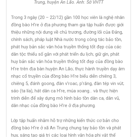
Trung, huyện An Lão. Ảnh: Sở VHTT
Trong 3 ngày (20 – 22/12) gần 100 học viên là nghệ nhân
đồng bào H’re ở địa phương tham gia tập huấn được giới
thiệu những nội dung về chủ trương, đường lối của Đảng,
chính sách, pháp luật Nhà nước trong công tác bảo tồn,
phát huy bản sắc văn hóa truyền thống tốt đẹp của các
dân tộc thiểu số gắn với phát triển du lịch; giữ gìn, phát
huy bản sắc văn hóa truyền thống tốt đẹp của đồng bào
H’re trên địa bàn huyện An Lão; thực hành truyền dạy âm
nhạc cổ truyền của đồng bào H’re biểu diễn chiêng 3,
chiêng 5, đánh goong, đàn v’roac, p’răng, đàn tép vin vút;
sáo (ta lía), hát dân ca H’re, múa xoang… và thực hiện
trình diễn để xây dựng mô hình bảo tồn dân ca, dân vũ,
dân nhạc của đồng bào H’re ở địa phương.
Lớp tập huấn nhằm hỗ trợ những kiến thức cơ bản cho
đồng bào H’re ở xã An Trung chung tay bảo tồn và phát
huy, sáng tạo giá trị các loại hình văn hóa phi vật thể