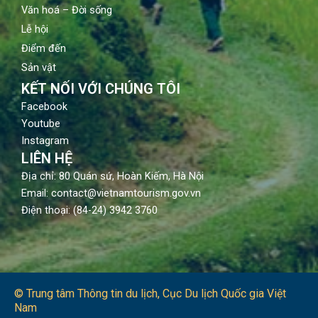
Văn hoá – Đời sống
Lễ hội
Điểm đến
Sản vật
KẾT NỐI VỚI CHÚNG TÔI
Facebook
Youtube
Instagram
LIÊN HỆ
Địa chỉ: 80 Quán sứ, Hoàn Kiếm, Hà Nội
Email: contact@vietnamtourism.gov.vn
Điện thoại: (84-24) 3942 3760
© Trung tâm Thông tin du lịch​, Cục Du lịch Quốc gia Việt
Nam