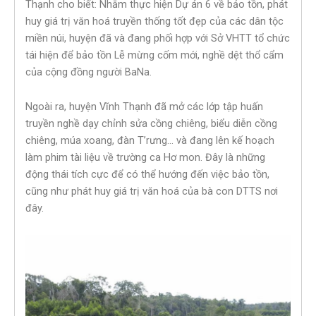
Thạnh cho biết: Nhằm thực hiện Dự án 6 về bảo tồn, phát
huy giá trị văn hoá truyền thống tốt đẹp của các dân tộc
miền núi, huyện đã và đang phối hợp với Sở VHTT tổ chức
tái hiện để bảo tồn Lễ mừng cốm mới, nghề dệt thổ cẩm
của cộng đồng người BaNa.
Ngoài ra, huyện Vĩnh Thạnh đã mở các lớp tập huấn
truyền nghề dạy chỉnh sửa cồng chiêng, biểu diễn cồng
chiêng, múa xoang, đàn T’rưng… và đang lên kế hoạch
làm phim tài liệu về trường ca Hơ mon. Đây là những
động thái tích cực để có thể hướng đến việc bảo tồn,
cũng như phát huy giá trị văn hoá của bà con DTTS nơi
đây.