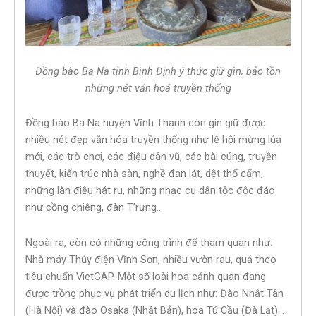
Đồng bào Ba Na tỉnh Bình Định ý thức giữ gìn, bảo tồn
những nét văn hoá truyền thống
Đồng bào Ba Na huyện Vĩnh Thạnh còn gìn giữ được
nhiều nét đẹp văn hóa truyền thống như lễ hội mừng lúa
mới, các trò chơi, các điệu dân vũ, các bài cúng, truyền
thuyết, kiến trúc nhà sàn, nghề đan lát, dệt thổ cẩm,
những làn điệu hát ru, những nhạc cụ dân tộc độc đáo
như cồng chiêng, đàn T’rưng…
Ngoài ra, còn có những công trình để tham quan như:
Nhà máy Thủy điện Vĩnh Sơn, nhiều vườn rau, quả theo
tiêu chuẩn VietGAP. Một số loài hoa cảnh quan đang
được trồng phục vụ phát triển du lịch như: Đào Nhật Tân
(Hà Nội) và đào Osaka (Nhật Bản), hoa Tú Cầu (Đà Lạt)…