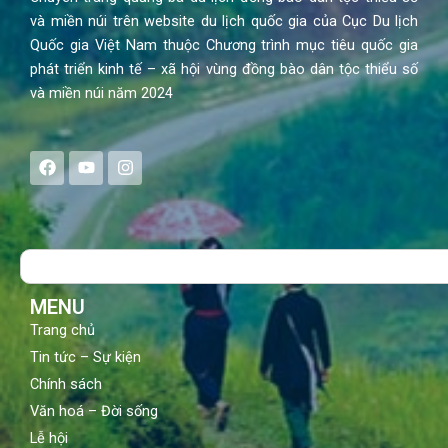
và miền núi trên website du lịch quốc gia của Cục Du lịch
Quốc gia Việt Nam thuộc Chương trình mục tiêu quốc gia
phát triển kinh tế – xã hội vùng đồng bào dân tộc thiểu số
và miền núi năm 2024
F
Y
I
a
o
n
c
u
s
e
t
t
b
u
a
o
b
g
Search
o
e
r
k
a
m
MENU
Trang chủ
Tin tức – Sự kiện
Chính sách
Văn hoá – Đời sống
Lễ hội