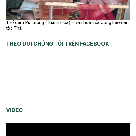
Thổ cẩm Pù Luông (Thanh Hóa) – văn hóa của đồng bào dân
tộc Thái
THEO DÕI CHÚNG TÔI TRÊN FACEBOOK
VIDEO