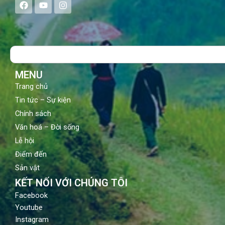
F
Y
I
a
o
n
c
u
s
e
t
t
b
u
a
o
b
g
Search
o
e
r
k
a
m
MENU
Trang chủ
Tin tức – Sự kiện
Chính sách
Văn hoá – Đời sống
Lễ hội
Điểm đến
Sản vật
KẾT NỐI VỚI CHÚNG TÔI
Facebook
Youtube
Instagram