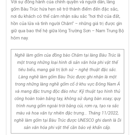
Với sự đồng hành của chính quyền và người dân, làng
gốm Bàu Trúc hứa hẹn sẽ trở thành điểm đến đặc sắc,
nơi du khách có thể cảm nhận sâu sắc “hơi thở của đất,
hồn của lửa và tình người Chăm” – những giá trị được gìn
giữ qua bao thế hệ giữa lòng Trường Sơn – Nam Trung Bộ
hôm nay.
Nghề làm gốm của đồng bào Chăm tại làng Bàu Trúc là
một trong những loại hình di sản văn hóa phi vật thể
tiêu biểu, mang giá trị lịch sử – nghệ thuật đặc sắc.
Làng nghề làm gốm Bàu Trúc được ghi nhận là một
trong những làng nghề gốm cổ ở khu vực Đông Nam Á
và mang đặc trưng độc đáo như: Kỹ thuật tạo hình thủ
công hoàn toàn bằng tay, không sử dụng bàn xoay; quy
trình nung gốm ngoài trời bằng củi, rơm rạ, tạo ra sắc
màu và hoa văn tự nhiên đặc trưng… Tháng 11/2022,
nghề làm gốm tại Bàu Trúc được UNESCO ghi danh là Di
sản văn hóa phi vật thể cần bảo vệ khẩn cấp.