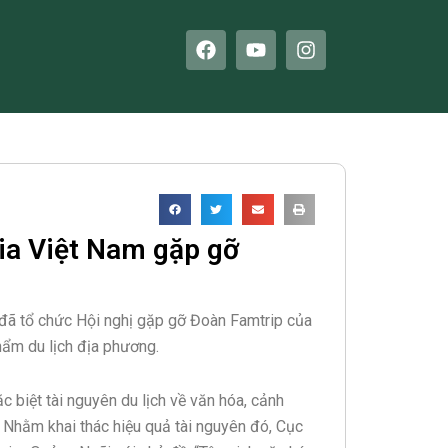
F
Y
I
a
o
n
c
u
s
e
t
t
b
u
a
o
b
g
o
e
r
k
a
m
ia Việt Nam gặp gỡ
ai đã tổ chức Hội nghị gặp gỡ Đoàn Famtrip của
hẩm du lịch địa phương.
ặc biệt tài nguyên du lịch về văn hóa, cảnh
n. Nhằm khai thác hiệu quả tài nguyên đó, Cục