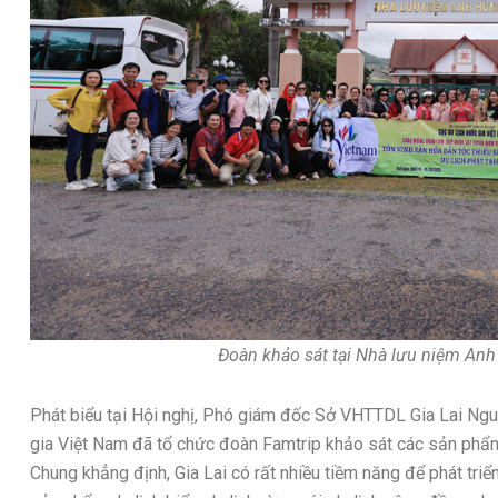
Đoàn khảo sát tại Nhà lưu niệm Anh
Phát biểu tại Hội nghị, Phó giám đốc Sở VHTTDL Gia Lai Ng
gia Việt Nam đã tổ chức đoàn Famtrip khảo sát các sản phẩm,
Chung khẳng định, Gia Lai có rất nhiều tiềm năng để phát tri