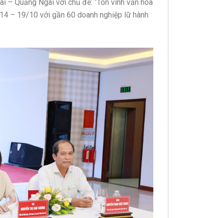
ai – Quảng Ngãi với chủ đề: “Tôn vinh văn hóa
y 14 – 19/10 với gần 60 doanh nghiệp lữ hành