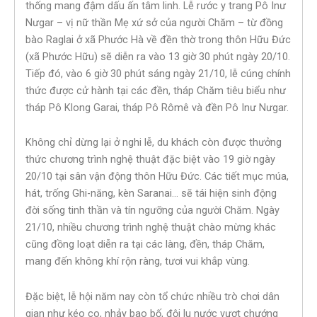
thống mang đậm dấu ấn tâm linh. Lễ rước y trang Pô Inư
Nưgar – vị nữ thần Mẹ xứ sở của người Chăm – từ đồng
bào Raglai ở xã Phước Hà về đền thờ trong thôn Hữu Đức
(xã Phước Hữu) sẽ diễn ra vào 13 giờ 30 phút ngày 20/10.
Tiếp đó, vào 6 giờ 30 phút sáng ngày 21/10, lễ cúng chính
thức được cử hành tại các đền, tháp Chăm tiêu biểu như
tháp Pô Klong Garai, tháp Pô Rômê và đền Pô Inư Nưgar.
Không chỉ dừng lại ở nghi lễ, du khách còn được thưởng
thức chương trình nghệ thuật đặc biệt vào 19 giờ ngày
20/10 tại sân vận động thôn Hữu Đức. Các tiết mục múa,
hát, trống Ghi-năng, kèn Saranai… sẽ tái hiện sinh động
đời sống tinh thần và tín ngưỡng của người Chăm. Ngày
21/10, nhiều chương trình nghệ thuật chào mừng khác
cũng đồng loạt diễn ra tại các làng, đền, tháp Chăm,
mang đến không khí rộn ràng, tươi vui khắp vùng.
Đặc biệt, lễ hội năm nay còn tổ chức nhiều trò chơi dân
gian như kéo co, nhảy bao bố, đội lu nước vượt chướng