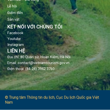
Lễ hội
Điểm đến
Sản vật
KẾT NỐI VỚI CHÚNG TÔI
Facebook
Youtube
Instagram
LIÊN HỆ
Địa chỉ: 80 Quán sứ, Hoàn Kiếm, Hà Nội
Email: contact@vietnamtourism.gov.vn
Điện thoại: (84-24) 3942 3760
© Trung tâm Thông tin du lịch​, Cục Du lịch Quốc gia Việt
Nam