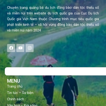
Chuyên trang quảng bá du lịch đồng bào dân tộc thiểu số
và miền núi trên website du lịch quốc gia của Cục Du lịch
Quốc gia Việt Nam thuộc Chương trình mục tiêu quốc gia
phát triển kinh tế – xã hội vùng đồng bào dân tộc thiểu số
và miền núi năm 2024
F
Y
I
a
o
n
c
u
s
e
t
t
b
u
a
o
b
g
Search
o
e
r
k
a
m
MENU
Trang chủ
Tin tức – Sự kiện
Chính sách
Văn hoá – Đời sống