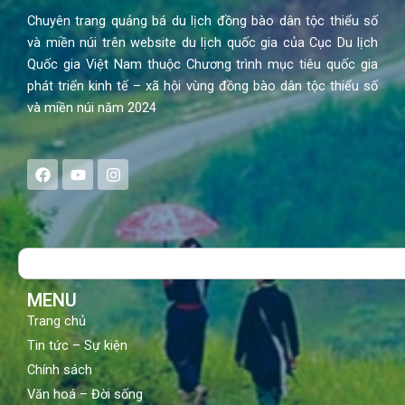
Chuyên trang quảng bá du lịch đồng bào dân tộc thiểu số
và miền núi trên website du lịch quốc gia của Cục Du lịch
Quốc gia Việt Nam thuộc Chương trình mục tiêu quốc gia
phát triển kinh tế – xã hội vùng đồng bào dân tộc thiểu số
và miền núi năm 2024
F
Y
I
a
o
n
c
u
s
e
t
t
b
u
a
o
b
g
Search
o
e
r
k
a
m
MENU
Trang chủ
Tin tức – Sự kiện
Chính sách
Văn hoá – Đời sống