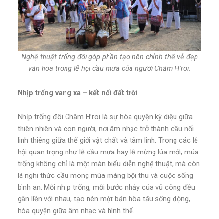
Nghệ thuật trống đôi góp phần tạo nên chỉnh thể vẻ đẹp
văn hóa trong lễ hội cầu mưa của người Chăm H’roi.
Nhịp trống vang xa – kết nối đất trời
Nhịp trống đôi Chăm H’roi là sự hòa quyện kỳ diệu giữa
thiên nhiên và con người, nơi âm nhạc trở thành cầu nối
linh thiêng giữa thế giới vật chất và tâm linh. Trong các lễ
hội quan trọng như lễ cầu mưa hay lễ mừng lúa mới, múa
trống không chỉ là một màn biểu diễn nghệ thuật, mà còn
là nghi thức cầu mong mùa màng bội thu và cuộc sống
bình an. Mỗi nhịp trống, mỗi bước nhảy của vũ công đều
gắn liền với nhau, tạo nên một bản hòa tấu sống động,
hòa quyện giữa âm nhạc và hình thể.