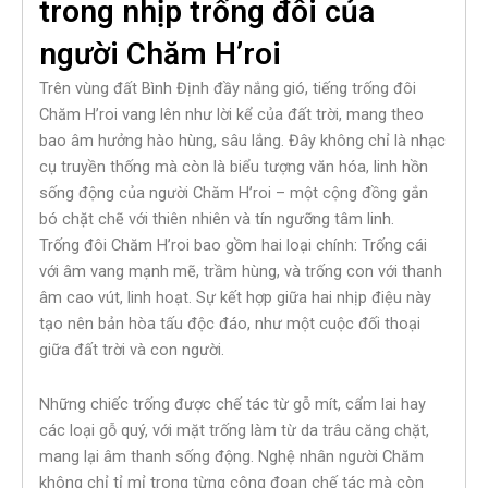
trong nhịp trống đôi của
người Chăm H’roi
Trên vùng đất Bình Định đầy nắng gió, tiếng trống đôi
Chăm H’roi vang lên như lời kể của đất trời, mang theo
bao âm hưởng hào hùng, sâu lắng. Đây không chỉ là nhạc
cụ truyền thống mà còn là biểu tượng văn hóa, linh hồn
sống động của người Chăm H’roi – một cộng đồng gắn
bó chặt chẽ với thiên nhiên và tín ngưỡng tâm linh.
Trống đôi Chăm H’roi bao gồm hai loại chính: Trống cái
với âm vang mạnh mẽ, trầm hùng, và trống con với thanh
âm cao vút, linh hoạt. Sự kết hợp giữa hai nhịp điệu này
tạo nên bản hòa tấu độc đáo, như một cuộc đối thoại
giữa đất trời và con người.
Những chiếc trống được chế tác từ gỗ mít, cẩm lai hay
các loại gỗ quý, với mặt trống làm từ da trâu căng chặt,
mang lại âm thanh sống động. Nghệ nhân người Chăm
không chỉ tỉ mỉ trong từng công đoạn chế tác mà còn