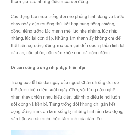
tham gia vào những điệu múa sôi động.
Các động tác múa trống đôi mô phỏng hình dáng và bước
chạy nhảy của muông thú, kết hợp cùng tiếng chiêng,
cồng, tiếng trống lúc mạnh mẽ, lúc nhẹ nhàng, lúc nhịp
nhàng, lúc lại dồn dập. Những âm thanh ấy không chỉ để
thể hiện sự sống động, mà còn gửi đến các vị thần linh lời
cầu an, cầu phúc, cầu sức khỏe cho cả cộng đồng.
Di sản sống trong nhịp đập hiện đại
Trong các lễ hội dài ngày của người Chăm, trống đôi có
thể được biểu diễn suốt ngày đêm, với từng cặp nghệ
nhân thay phiên nhau biểu diễn, giữ nhịp điệu lễ hội luôn
sôi động và bền bỉ. Tiếng trống đôi không chỉ gắn kết
cộng đồng mà còn làm sống lại những hình ảnh lao động,
săn bắn và các nghi thức tâm linh của dân tộc.