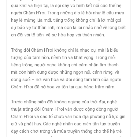
quá khứ và hiện tại, là sợi dây vô hình kết nối các thế hệ
người Chăm H’roi. Trong những dịp lễ hội như lễ cầu mưa
hay lễ mừng lúa mới, tiếng trống không chỉ là lời mời gọi
sự bảo vệ từ thần linh, mà còn là lời nhắc nhở về lòng biết
ơn đối với tổ tiên, về sự hòa hợp với thiên nhiên.
Trống đôi Chăm H’roi không chỉ là nhạc cụ, mà là biểu
tượng của tâm hồn, niềm tin và khát vọng. Trong mỗi
tiếng trống, người nghe không chỉ cảm nhận âm thanh,
mà còn hình dung được những ngọn núi, cánh rừng, và
dòng suối – nơi văn hóa và đời sống tâm linh của người
Chăm H’roi đã nở hoa và tồn tại qua hàng trăm năm.
Trước những biến đổi không ngừng của thời đại, nghệ
thuật trống đôi Chăm H’roi vẫn được cộng đồng người
Chăm H’roi và các tổ chức văn hóa địa phương nỗ lực gìn
giữ và phát huy. Các nghệ nhân cao niên tận tụy truyền
dạy cách chơi trống và múa truyền thống cho thế hệ trẻ,