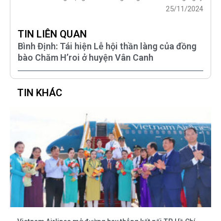
25/11/2024
TIN LIÊN QUAN
Bình Định: Tái hiện Lễ hội thần làng của đồng
bào Chăm H’roi ở huyện Vân Canh
TIN KHÁC