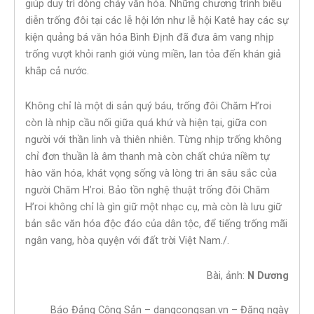
giúp duy trì dòng chảy văn hóa. Những chương trình biểu
diễn trống đôi tại các lễ hội lớn như lễ hội Katê hay các sự
kiện quảng bá văn hóa Bình Định đã đưa âm vang nhịp
trống vượt khỏi ranh giới vùng miền, lan tỏa đến khán giả
khắp cả nước.
Không chỉ là một di sản quý báu, trống đôi Chăm H’roi
còn là nhịp cầu nối giữa quá khứ và hiện tại, giữa con
người với thần linh và thiên nhiên. Từng nhịp trống không
chỉ đơn thuần là âm thanh mà còn chất chứa niềm tự
hào văn hóa, khát vọng sống và lòng tri ân sâu sắc của
người Chăm H’roi. Bảo tồn nghệ thuật trống đôi Chăm
H’roi không chỉ là gìn giữ một nhạc cụ, mà còn là lưu giữ
bản sắc văn hóa độc đáo của dân tộc, để tiếng trống mãi
ngân vang, hòa quyện với đất trời Việt Nam./.
Bài, ảnh:
N Dương
Báo Đảng Cộng Sản – dangcongsan.vn – Đăng ngày