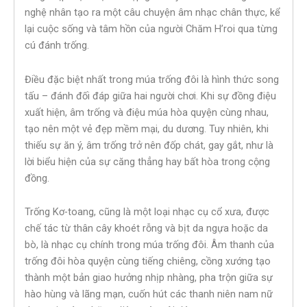
nghệ nhân tạo ra một câu chuyện âm nhạc chân thực, kể
lại cuộc sống và tâm hồn của người Chăm H’roi qua từng
cú đánh trống.
Điều đặc biệt nhất trong múa trống đôi là hình thức song
tấu – đánh đối đáp giữa hai người chơi. Khi sự đồng điệu
xuất hiện, âm trống và điệu múa hòa quyện cùng nhau,
tạo nên một vẻ đẹp mềm mại, du dương. Tuy nhiên, khi
thiếu sự ăn ý, âm trống trở nên đốp chát, gay gắt, như là
lời biểu hiện của sự căng thẳng hay bất hòa trong cộng
đồng.
Trống Kơ-toang, cũng là một loại nhạc cụ cổ xưa, được
chế tác từ thân cây khoét rỗng và bịt da ngựa hoặc da
bò, là nhạc cụ chính trong múa trống đôi. Âm thanh của
trống đôi hòa quyện cùng tiếng chiêng, cồng xướng tạo
thành một bản giao hưởng nhịp nhàng, pha trộn giữa sự
hào hùng và lãng mạn, cuốn hút các thanh niên nam nữ