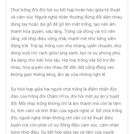
Chơi trống đôi đòi hỏi sự kết hợp hoàn hảo giữa kỹ thuật
và cảm xúc. Người nghệ nhân thường đứng đối diện nhau,
dùng tay hoặc dùi gỗ để gõ lên mặt trống, tạo nên âm
thanh hòa quyện, sâu lắng. Trống cái đóng vai trò nền
tảng, với nhịp điệu vững chãi, mạnh mẽ như tiếng sấm
động trời. Trái lại, trống con nhẹ nhàng, uyển chuyển, như
dòng suối róc rách giữa rừng xanh, tạo ra sự phong phú,
đa dạng cho bản hòa tấu. Hai loại trống này bổ trợ lẫn
nhau, hòa quyện vào nhau để dẫn dắt cộng đồng vào
không gian thiêng liêng, ấm áp của những nghi lễ.
Sự hòa hợp giữa hai người chơi trống là điểm nhấn độc
đáo của trống đôi Chăm H’roi, đòi hỏi một sự ăn ý tuyệt
đối. Mỗi nhịp trống không chỉ là âm thanh mà còn là tâm
tư, tình cảm và tinh thần của người nghệ sĩ. Để chơi trống
đôi, người nghệ nhân không chỉ cần có kỹ thuật điêu
luyện mà còn phải có sự đồng điệu cảm xúc, cảm nhận
từng nhịp điệu. Sự kết hợp giữa tay và tâm của người