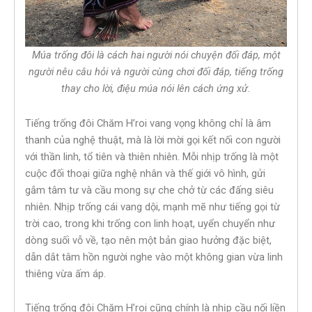
Múa trống đôi là cách hai người nói chuyện đối đáp, một
người nêu câu hỏi và người cùng chơi đối đáp, tiếng trống
thay cho lời, điệu múa nói lên cách ứng xử.
Tiếng trống đôi Chăm H’roi vang vọng không chỉ là âm
thanh của nghệ thuật, mà là lời mời gọi kết nối con người
với thần linh, tổ tiên và thiên nhiên. Mỗi nhịp trống là một
cuộc đối thoại giữa nghệ nhân và thế giới vô hình, gửi
gắm tâm tư và cầu mong sự che chở từ các đấng siêu
nhiên. Nhịp trống cái vang dội, mạnh mẽ như tiếng gọi từ
trời cao, trong khi trống con linh hoạt, uyển chuyển như
dòng suối vỗ về, tạo nên một bản giao hưởng đặc biệt,
dẫn dắt tâm hồn người nghe vào một không gian vừa linh
thiêng vừa ấm áp.
Tiếng trống đôi Chăm H’roi cũng chính là nhịp cầu nối liền