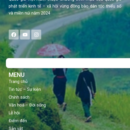
phát triển kinh tế – xã hội vùng đồng bào dân tộc thiểu số
và miền núi năm 2024
F
Y
I
a
o
n
c
u
s
e
t
t
b
u
a
o
b
g
Search
o
e
r
k
a
m
MENU
Trang chủ
Tin tức – Sự kiện
Chính sách
Văn hoá – Đời sống
Lễ hội
Điểm đến
Sản vật