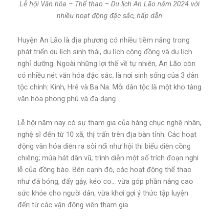
Lễ hội Văn hóa – Thể thao – Du lịch An Lão năm 2024 với
nhiều hoạt động đặc sắc, hấp dẫn
Huyện An Lão là địa phương có nhiều tiềm năng trong
phát triển du lịch sinh thái, du lịch cộng đồng và du lịch
nghỉ dưỡng. Ngoài những lợi thế về tự nhiên, An Lão còn
có nhiều nét văn hóa đặc sắc, là nơi sinh sống của 3 dân
tộc chính: Kinh, Hrê và Ba Na. Mỗi dân tộc là một kho tàng
văn hóa phong phú và đa dạng.
Lễ hội năm nay có sự tham gia của hàng chục nghệ nhân,
nghệ sĩ đến từ 10 xã, thị trấn trên địa bàn tỉnh. Các hoạt
động văn hóa diễn ra sôi nổi như hội thi biểu diễn cồng
chiêng; múa hát dân vũ; trình diễn một số trích đoạn nghi
lễ của đồng bào. Bên cạnh đó, các hoạt động thể thao
như đá bóng, đẩy gậy, kéo co… vừa góp phần nâng cao
sức khỏe cho người dân, vừa khơi gợi ý thức tập luyện
đến từ các vận động viên tham gia.