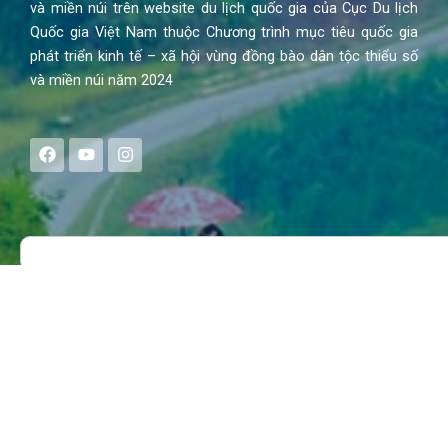
và miền núi trên website du lịch quốc gia của Cục Du lịch
Quốc gia Việt Nam thuộc Chương trình mục tiêu quốc gia
phát triển kinh tế – xã hội vùng đồng bào dân tộc thiểu số
và miền núi năm 2024
F
Y
I
a
o
n
c
u
s
e
t
t
b
u
a
o
b
g
Search
o
e
r
k
a
m
MENU
Trang chủ
Tin tức – Sự kiện
Chính sách
Văn hoá – Đời sống
Lễ hội