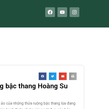
F
Y
I
a
o
n
c
u
s
e
t
t
b
u
a
o
b
g
o
e
r
k
a
m
g bậc thang Hoàng Su
n ảo của những thửa ruộng bậc thang lúa đang