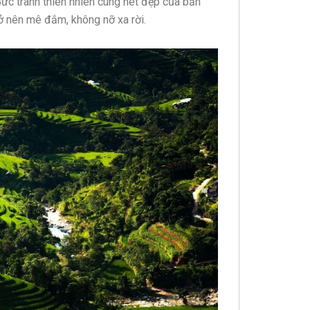
c tranh thiên nhiên cùng nét đẹp của bản
ở nên mê đắm, không nỡ xa rời.