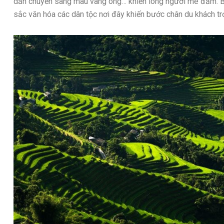
dần chuyển sang màu vàng óng… khiến lòng người mê đắm. Bứ
sắc văn hóa các dân tộc nơi đây khiến bước chân du khách tr