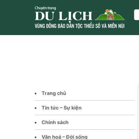
Skip
to
Se
content
Trang chủ
Tin tức – Sự kiện
Chính sách
Văn hoá – Đời sống