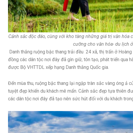
Cảnh sắc độc đáo, cùng với kho tàng những giá trị văn hóa 
cưỡng cho văn hóa- du lịch 
Danh thắng ruộng bậc thang trải đều 24 xã, thị trấn ở Hoàng S
đồng các dân tộc nơi đây đã gìn giữ, tôn tạo, phát triển qua 
được Bộ VHTTDL xếp hạng Danh thắng Quốc gia.
Đến mùa thu, ruộng bậc thang lại ngập tràn sắc vàng óng ả củ
tuyệt đẹp khiến du khách mê mẩn. Cảnh sắc đẹp tựa thiên đ
các dân tộc nơi đây đã tạo nên sức hút đối với du khách tron