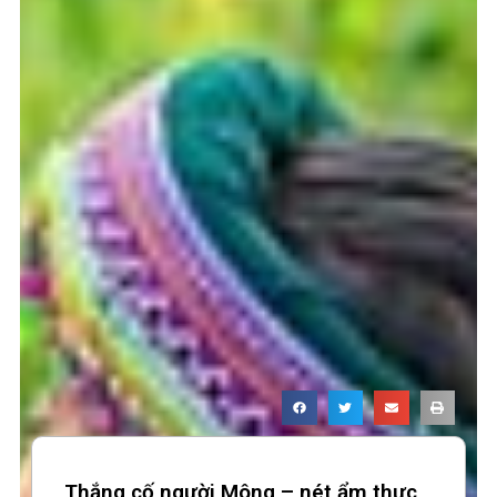
Page
Page
Page
Page
Thắng cố người Mông – nét ẩm thực