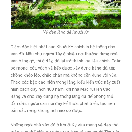
Vẻ đẹp làng đá Khuổi Ky
Điểm đặc biệt nhất của Khuổi Ky chính là hệ thống nhà
sàn đá. Nếu như người Tày ở nhiều nơi thường dựng nhà
sàn bằng gỗ, thì ở đây, đá lại trở thành vật liệu chính. Toàn
bộ móng, cột, vách và bếp được xây dựng bằng đá xếp
chồng khéo léo, chắc chắn mà không cần dùng vôi vữa.
Theo các bậc cao niên trong làng, kiểu kiến trúc này xuất
hiện cách đây hơn 400 năm, khi nhà Mạc rút lên Cao
Bằng và cho xây dựng hệ thống làng đá để phòng thủ.
Dần dần, người dân nơi đây kế thừa, phát triển, tạo nên
bản sắc riêng không nơi nào có được.
Những ngôi nhà sàn đá ở Khuổi Ky vừa mang vẻ đẹp thô