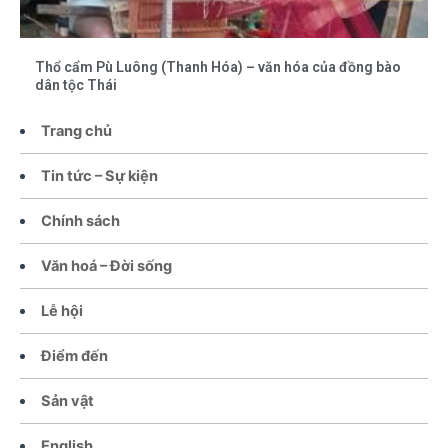
Thổ cẩm Pù Luông (Thanh Hóa) – văn hóa của đồng bào
dân tộc Thái
Trang chủ
Tin tức – Sự kiện
Chính sách
Văn hoá – Đời sống
Lễ hội
Điểm đến
Sản vật
English