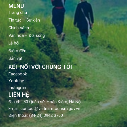
m
MENU
Trang chủ
Tin tức – Sự kiện
Chính sách
Văn hoá – Đời sống
Lễ hội
Điểm đến
Sản vật
KẾT NỐI VỚI CHÚNG TÔI
Facebook
Youtube
Instagram
LIÊN HỆ
Địa chỉ: 80 Quán sứ, Hoàn Kiếm, Hà Nội
Email: contact@vietnamtourism.gov.vn
Điện thoại: (84-24) 3942 3760