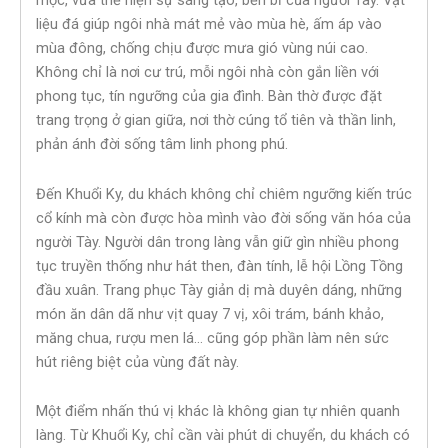
mộc, vừa thể hiện sự sáng tạo, bền bỉ của người Tày. Vật
liệu đá giúp ngôi nhà mát mẻ vào mùa hè, ấm áp vào
mùa đông, chống chịu được mưa gió vùng núi cao.
Không chỉ là nơi cư trú, mỗi ngôi nhà còn gắn liền với
phong tục, tín ngưỡng của gia đình. Bàn thờ được đặt
trang trọng ở gian giữa, nơi thờ cúng tổ tiên và thần linh,
phản ánh đời sống tâm linh phong phú.
Đến Khuổi Ky, du khách không chỉ chiêm ngưỡng kiến trúc
cổ kính mà còn được hòa mình vào đời sống văn hóa của
người Tày. Người dân trong làng vẫn giữ gìn nhiều phong
tục truyền thống như hát then, đàn tính, lễ hội Lồng Tồng
đầu xuân. Trang phục Tày giản dị mà duyên dáng, những
món ăn dân dã như vịt quay 7 vị, xôi trám, bánh khảo,
măng chua, rượu men lá… cũng góp phần làm nên sức
hút riêng biệt của vùng đất này.
Một điểm nhấn thú vị khác là không gian tự nhiên quanh
làng. Từ Khuổi Ky, chỉ cần vài phút di chuyển, du khách có