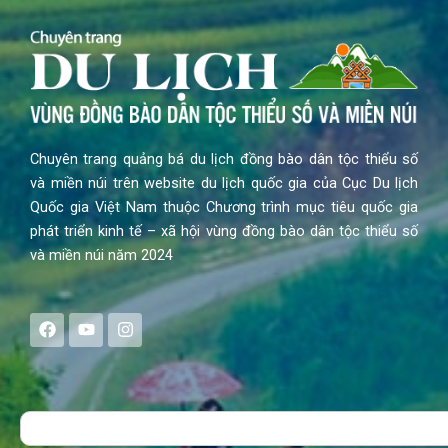
Chuyên trang quảng bá du lịch đồng bào dân tộc thiểu số
và miền núi trên website du lịch quốc gia của Cục Du lịch
Quốc gia Việt Nam thuộc Chương trình mục tiêu quốc gia
phát triển kinh tế – xã hội vùng đồng bào dân tộc thiểu số
và miền núi năm 2024
F
Y
I
a
o
n
c
u
s
e
t
t
b
u
a
o
b
g
Search
o
e
r
k
a