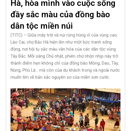
Hà, hòa mình vào cuộc sống
đầy sắc màu của đồng bào
dân tộc miền núi
(TITC) – Giữa mây trời và núi rừng hùng vĩ của vùng cao
Lào Cai, chợ Bắc Hà hiện lên như một bức tranh sống
động, nơi hội tụ sắc màu văn hóa của các dân tộc vùng
Tây Bắc. Mỗi sáng Chủ nhật, phiên chợ nhộn nhịp này trở
thành điểm hẹn không chỉ của đồng bào Mông, Dao, Tày,
Nùng, Phù Lá… mà còn của du khách trong và ngoài nước
muốn tìm về bản sắc nguyên sơ của miền sơn cước.