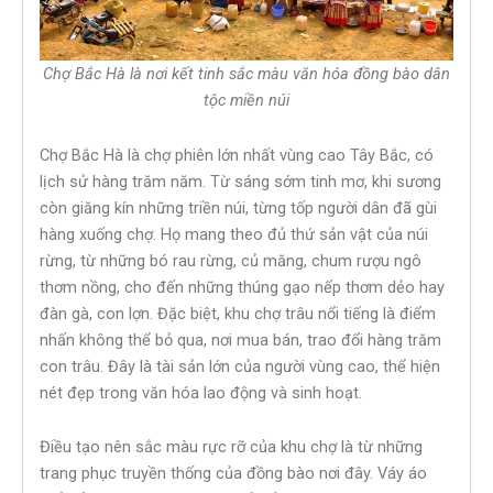
Chợ Bắc Hà là nơi kết tinh sắc màu văn hóa đồng bào dân
tộc miền núi
Chợ Bắc Hà là chợ phiên lớn nhất vùng cao Tây Bắc, có
lịch sử hàng trăm năm. Từ sáng sớm tinh mơ, khi sương
còn giăng kín những triền núi, từng tốp người dân đã gùi
hàng xuống chợ. Họ mang theo đủ thứ sản vật của núi
rừng, từ những bó rau rừng, củ măng, chum rượu ngô
thơm nồng, cho đến những thúng gạo nếp thơm dẻo hay
đàn gà, con lợn. Đặc biệt, khu chợ trâu nổi tiếng là điểm
nhấn không thể bỏ qua, nơi mua bán, trao đổi hàng trăm
con trâu. Đây là tài sản lớn của người vùng cao, thể hiện
nét đẹp trong văn hóa lao động và sinh hoạt.
Điều tạo nên sắc màu rực rỡ của khu chợ là từ những
trang phục truyền thống của đồng bào nơi đây. Váy áo