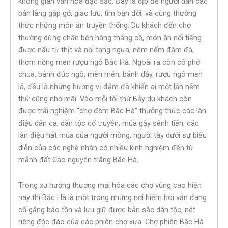
không gian văn hóa đặc sắc. Đây là dịp để người dân các
bản làng gặp gỡ, giao lưu, tìm bạn đời, và cùng thưởng
thức những món ăn truyền thống. Du khách đến chợ
thường dừng chân bên hàng thắng cố, món ăn nổi tiếng
được nấu từ thịt và nội tạng ngựa, nêm nếm đậm đà,
thơm nồng men rượu ngô Bắc Hà. Ngoài ra còn có phở
chua, bánh đúc ngô, mèn mén, bánh dầy, rượu ngô men
lá, đều là những hương vị đậm đà khiến ai một lần nếm
thử cũng nhớ mãi. Vào mỗi tối thứ Bảy du khách còn
được trải nghiệm “chợ đêm Bắc Hà” thưởng thức các làn
điệu dân ca, dân tộc cổ truyền, múa gậy sênh tiền, các
làn điệu hát múa của người mông, người tày dưới sự biểu
diễn của các nghệ nhân có nhiều kinh nghiệm đến từ
mảnh đất Cao nguyên trắng Bắc Hà.
Trong xu hướng thương mại hóa các chợ vùng cao hiện
nay thì Bắc Hà là một trong những nơi hiếm hoi vẫn đang
cố gắng bảo tồn và lưu giữ được bản sắc dân tộc, nét
riêng độc đáo của các phiên chợ xưa. Chợ phiên Bắc Hà