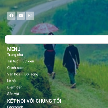
F
Y
I
a
o
n
c
u
s
e
t
t
b
u
a
o
b
g
Search
o
e
r
k
a
m
MENU
Trang chủ
Tin tức – Sự kiện
Chính sách
Văn hoá – Đời sống
Lễ hội
Điểm đến
Sản vật
KẾT NỐI VỚI CHÚNG TÔI
Facebook