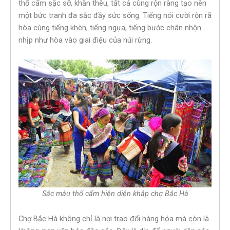
thổ cẩm sặc sỡ, khăn thêu, tất cả cùng rộn ràng tạo nên
một bức tranh đa sắc đầy sức sống. Tiếng nói cười rộn rã
hòa cùng tiếng khèn, tiếng ngựa, tiếng bước chân nhộn
nhịp như hòa vào giai điệu của núi rừng.
Sắc màu thổ cẩm hiện diện khắp chợ Bắc Hà
Chợ Bắc Hà không chỉ là nơi trao đổi hàng hóa mà còn là