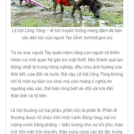
Lễ hội Lồng Tồng –
lễ hội truyền thống mang đậm đà bản
sắc dân tộc của người Tày (Ảnh: bvhttdl.gov.vn)
Từ xa xưa, người Tày quan niệm rằng con người và thiên
nhiên có mối quan hệ gắn bó mật thiết. Mọi thành quả lao
động, nhất là trong nông nghiệp, đều chịu ảnh hưởng của
thời tiết, của đất và nước. Bởi vậy, Lễ hội Lồng Tồng không
chỉ là một sự kiện vui chơi, mà còn mang ý nghĩa tín
ngưỡng sâu sắc, thể hiện lòng biết ơn đối với trời đất,
thần linh và tổ tiên.
Lễ hội thường có hai phần, phần hội và phần lễ. Phần lễ
thường được tổ chức trên một cánh đồng rộng, nơi có
ruộng nước bằng phẳng – biểu tượng cho sự trù phú, màu
mỡ. Khi mặt trời vừa lên, thầy cúng cùng các bô lão trong