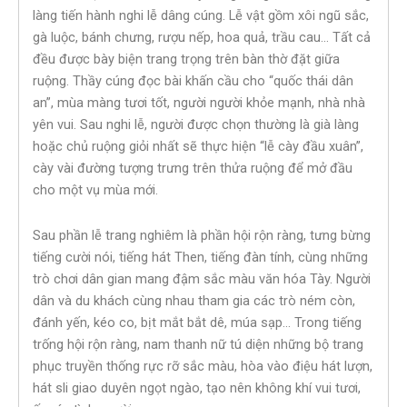
làng tiến hành nghi lễ dâng cúng. Lễ vật gồm xôi ngũ sắc,
gà luộc, bánh chưng, rượu nếp, hoa quả, trầu cau… Tất cả
đều được bày biện trang trọng trên bàn thờ đặt giữa
ruộng. Thầy cúng đọc bài khấn cầu cho “quốc thái dân
an”, mùa màng tươi tốt, người người khỏe mạnh, nhà nhà
yên vui. Sau nghi lễ, người được chọn thường là già làng
hoặc chủ ruộng giỏi nhất sẽ thực hiện “lễ cày đầu xuân”,
cày vài đường tượng trưng trên thửa ruộng để mở đầu
cho một vụ mùa mới.
Sau phần lễ trang nghiêm là phần hội rộn ràng, tưng bừng
tiếng cười nói, tiếng hát Then, tiếng đàn tính, cùng những
trò chơi dân gian mang đậm sắc màu văn hóa Tày. Người
dân và du khách cùng nhau tham gia các trò ném còn,
đánh yến, kéo co, bịt mắt bắt dê, múa sạp… Trong tiếng
trống hội rộn ràng, nam thanh nữ tú diện những bộ trang
phục truyền thống rực rỡ sắc màu, hòa vào điệu hát lượn,
hát sli giao duyên ngọt ngào, tạo nên không khí vui tươi,