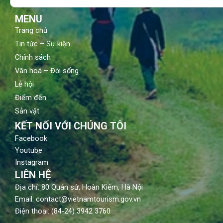
k
a
m
MENU
Trang chủ
Tin tức – Sự kiện
Chính sách
Văn hoá – Đời sống
Lễ hội
Điểm đến
Sản vật
KẾT NỐI VỚI CHÚNG TÔI
Facebook
Youtube
Instagram
LIÊN HỆ
Địa chỉ: 80 Quán sứ, Hoàn Kiếm, Hà Nội
Email: contact@vietnamtourism.gov.vn
Điện thoại: (84-24) 3942 3760