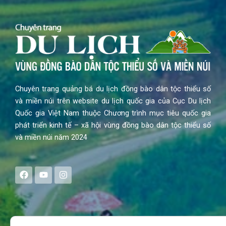
Chuyên trang quảng bá du lịch đồng bào dân tộc thiểu số
và miền núi trên website du lịch quốc gia của Cục Du lịch
Quốc gia Việt Nam thuộc Chương trình mục tiêu quốc gia
phát triển kinh tế – xã hội vùng đồng bào dân tộc thiểu số
và miền núi năm 2024
F
Y
I
a
o
n
c
u
s
e
t
t
b
u
a
o
b
g
Search
o
e
r