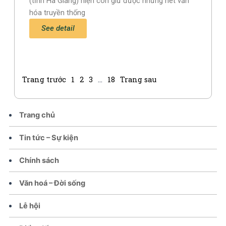
(tỉnh Hà Giang) hiện còn giữ được những nét văn
hóa truyền thống
See detail
Trang trước
1
2
3
…
18
Trang sau
Trang chủ
Tin tức – Sự kiện
Chính sách
Văn hoá – Đời sống
Lễ hội