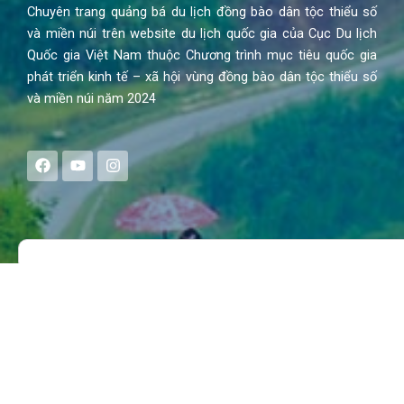
Chuyên trang quảng bá du lịch đồng bào dân tộc thiểu số
và miền núi trên website du lịch quốc gia của Cục Du lịch
Quốc gia Việt Nam thuộc Chương trình mục tiêu quốc gia
phát triển kinh tế – xã hội vùng đồng bào dân tộc thiểu số
và miền núi năm 2024
F
Y
I
a
o
n
c
u
s
e
t
t
b
u
a
o
b
g
Search
o
e
r
k
a
m
MENU
Trang chủ
Tin tức – Sự kiện
Chính sách
Văn hoá – Đời sống