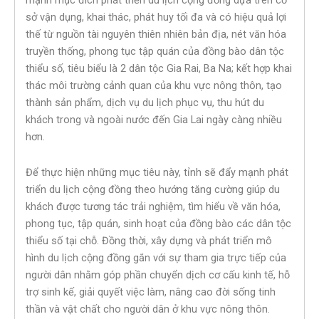
mạnh mục đích phát triển du lịch cộng đồng dựa trên cơ
sở vận dụng, khai thác, phát huy tối đa và có hiệu quả lợi
thế từ nguồn tài nguyên thiên nhiên bản địa, nét văn hóa
truyền thống, phong tục tập quán của đồng bào dân tộc
thiểu số, tiêu biểu là 2 dân tộc Gia Rai, Ba Na; kết hợp khai
thác môi trường cảnh quan của khu vực nông thôn, tạo
thành sản phẩm, dịch vụ du lịch phục vụ, thu hút du
khách trong và ngoài nước đến Gia Lai ngày càng nhiều
hơn.
Để thực hiện những mục tiêu này, tỉnh sẽ đẩy mạnh phát
triển du lịch cộng đồng theo hướng tăng cường giúp du
khách được tương tác trải nghiệm, tìm hiểu về văn hóa,
phong tục, tập quán, sinh hoạt của đồng bào các dân tộc
thiểu số tại chỗ. Đồng thời, xây dựng và phát triển mô
hình du lịch cộng đồng gắn với sự tham gia trực tiếp của
người dân nhằm góp phần chuyển dịch cơ cấu kinh tế, hỗ
trợ sinh kế, giải quyết việc làm, nâng cao đời sống tinh
thần và vật chất cho người dân ở khu vực nông thôn.