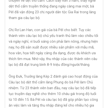
chuyên về dệt thổ cẩm. Cách đây hơn 3 năm, thấy nghề
dệt thổ cẩm truyền thống đang ngày càng mai một, bà
Pêl đã vận động 23 chị người dân tộc Gia Rai trong làng
tham gia câu lạc bộ.
Chị Rơ Lan Han, con gái của bà Pêl cho biết: Tuy các
thành viên câu lạc bộ chủ yếu tranh thủ làm vào chiều tối
và ngày nghỉ, vì buổi sáng còn phải làm nông, nhưng hiện
nay, họ đã sản xuất được nhiều sản phẩm với mẫu mã,
hoa văn, họa tiết ngày càng đa dạng, được du khách ưa
thích tìm mua. Nhờ vậy, thu nhập của các thành viên câu
lạc bộ đã đạt trung bình 8-9 triệu đồng/người/tháng.
Ông Đưk, Trưởng làng Kép 2 đánh giá cao hoạt động của
Câu lạc bộ dệt thổ cẩm làng Phung do bà Pêl làm Chủ
nhiệm. Từ 23 thành viên ban đầu, nay câu lạc bộ đã tiếp
tục truyền dạy nghề cho thêm 10 cháu gái trong độ tuổi
từ 10 đến 15. Bà Pêl và câu lạc bộ đã góp phần tạo công
ăn việc làm và tăng thu nhập đáng kể cho nhiều hộ gia