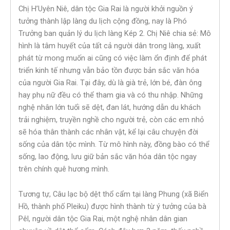
Chị H’Uyên Niê, dân tộc Gia Rai là người khởi nguồn ý
tưởng thành lập làng du lịch cộng đồng, nay là Phó
Trưởng ban quản lý du lịch làng Kép 2. Chị Niê chia sẻ: Mô
hình là tâm huyết của tất cả người dân trong làng, xuất
phát từ mong muốn ai cũng có việc làm ổn định để phát
triển kinh tế nhưng vẫn bảo tồn được bản sắc văn hóa
của người Gia Rai. Tại đây, dù là già trẻ, lớn bé, đàn ông
hay phụ nữ đều có thể tham gia và có thu nhập. Những
nghệ nhân lớn tuổi sẽ dệt, đan lát, hướng dẫn du khách
trải nghiệm, truyền nghề cho người trẻ, còn các em nhỏ
sẽ hóa thân thành các nhân vật, kể lại câu chuyện đời
sống của dân tộc mình. Từ mô hình này, đồng bào có thể
sống, lao động, lưu giữ bản sắc văn hóa dân tộc ngay
trên chính quê hương mình.
Tương tự, Câu lạc bộ dệt thổ cẩm tại làng Phung (xã Biển
Hồ, thành phố Pleiku) được hình thành từ ý tưởng của bà
Pêl, người dân tộc Gia Rai, một nghệ nhân dân gian