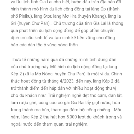
và Du lịch tỉnh Gia Lai cho biết, bước đầu trên địa bàn đã
hình thành mô hình du lịch cộng đồng tại làng Ốp (thành
phố Pleiku), làng Stơr, làng Mơ Hra (huyện Kbang), làng Ia
Gri (huyện Chư Păh)… Chủ trương của tỉnh Gia Lai là thông
qua phát triển du lịch cộng đồng để góp phần chuyển
dịch cơ cấu kinh tế và tạo sinh kế bền vững cho đồng
bào các dân tộc ở vùng nông thôn.
Thực tế những năm qua đã chứng minh tính đúng đắn
của chủ trương này. Mô hình du lịch cộng đồng tại làng
Kép 2 (xã Ia Mơ Nông, huyện Chư Pah) là một ví dụ. Chính
thức hoạt động từ tháng 4/2023, đến nay, làng Kép 2 đã
trở thành điểm đến hấp dẫn với nhiều hoạt động thú vị
cho du khách như: Trải nghiệm nghề dệt thổ cẩm, đan lát,
làm rượu ghè, cùng các cô gái Gia Rai lấy giọt nước, hóa
trang thành ma bùn, tham gia đêm hội cồng chiêng… Mỗi
năm, làng Kép 2 thu hút hơn 5.000 lượt du khách trong và
ngoài nước đến tham quan, trải nghiệm.