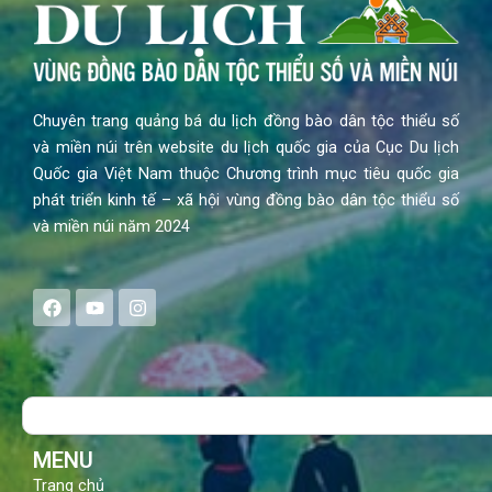
Chuyên trang quảng bá du lịch đồng bào dân tộc thiểu số
và miền núi trên website du lịch quốc gia của Cục Du lịch
Quốc gia Việt Nam thuộc Chương trình mục tiêu quốc gia
phát triển kinh tế – xã hội vùng đồng bào dân tộc thiểu số
và miền núi năm 2024
F
Y
I
a
o
n
c
u
s
e
t
t
b
u
a
o
b
g
Search
o
e
r
k
a
m
MENU
Trang chủ