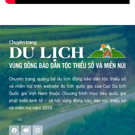
Chuyên trang quảng bá du lịch đồng bào dân tộc thiểu số
và miền núi trên website du lịch quốc gia của Cục Du lịch
Quốc gia Việt Nam thuộc Chương trình mục tiêu quốc gia
phát triển kinh tế – xã hội vùng đồng bào dân tộc thiểu số
và miền núi năm 2024
F
Y
I
a
o
n