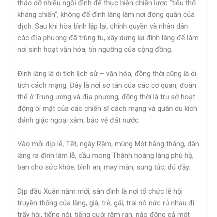
tháo dỡ nhiều ngôi đình để thực hiện chiến lược “tiêu thổ
kháng chiến”, không để đình làng làm nơi đóng quân của
địch. Sau khi hòa bình lập lại, chính quyền và nhân dân
các địa phương đã trùng tu, xây dựng lại đình làng để làm
nơi sinh hoạt văn hóa, tín ngưỡng của cộng đồng.
Đình làng là di tích lịch sử – văn hóa, đồng thời cũng là di
tích cách mạng. Đây là nơi sơ tán của các cơ quan, đoàn
thể ở Trung ương và địa phương, đồng thời là trụ sở hoạt
động bí mật của các chiến sĩ cách mạng và quân du kích
đánh giặc ngoại xâm, bảo vệ đất nước.
Vào mỗi dịp lễ, Tết, ngày Rằm, mùng Một hằng tháng, dân
làng ra đình làm lễ, cầu mong Thành hoàng làng phù hộ,
ban cho sức khỏe, bình an, may mắn, sung túc, đủ đầy.
Dịp đầu Xuân năm mới, sân đình là nơi tổ chức lễ hội
truyền thống của làng, già, trẻ, gái, trai nô nức rủ nhau đi
trẩy hội, tiếng nói, tiếng cười râm ran, náo động cả một