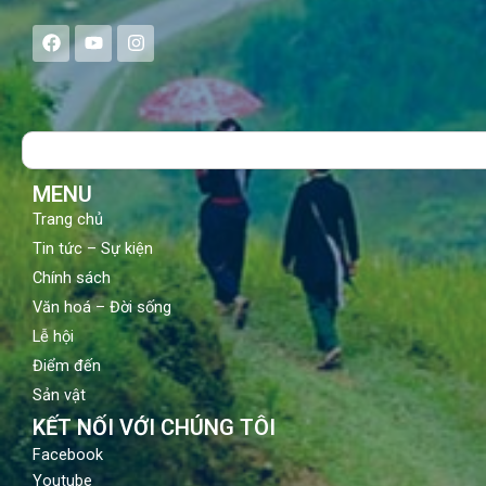
F
Y
I
a
o
n
c
u
s
e
t
t
b
u
a
o
b
g
Search
o
e
r
k
a
m
MENU
Trang chủ
Tin tức – Sự kiện
Chính sách
Văn hoá – Đời sống
Lễ hội
Điểm đến
Sản vật
KẾT NỐI VỚI CHÚNG TÔI
Facebook
Youtube