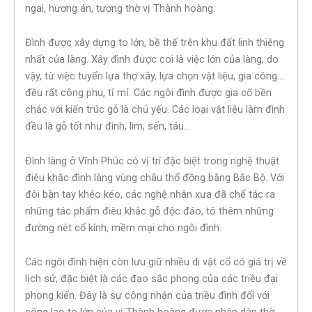
ngai, hương án, tượng thờ vị Thành hoàng.
Đình được xây dựng to lớn, bề thế trên khu đất linh thiêng
nhất của làng. Xây đình được coi là việc lớn của làng, do
vậy, từ việc tuyển lựa thợ xây, lựa chọn vật liệu, gia công…
đều rất công phu, tỉ mỉ. Các ngôi đình được gia cố bền
chắc với kiến trúc gỗ là chủ yếu. Các loại vật liệu làm đình
đều là gỗ tốt như đinh, lim, sến, táu…
Đình làng ở Vĩnh Phúc có vị trí đặc biệt trong nghệ thuật
điêu khắc đình làng vùng châu thổ đồng bằng Bắc Bộ. Với
đôi bàn tay khéo kéo, các nghệ nhân xưa đã chế tác ra
những tác phẩm điêu khắc gỗ độc đáo, tô thêm những
đường nét cổ kính, mềm mại cho ngôi đình.
Các ngôi đình hiện còn lưu giữ nhiều di vật cổ có giá trị về
lịch sử, đặc biệt là các đạo sắc phong của các triều đại
phong kiến. Đây là sự công nhận của triều đình đối với