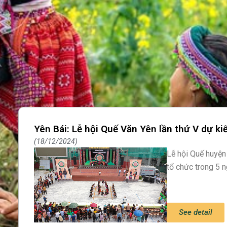
Yên Bái: Lễ hội Quế Văn Yên lần thứ V dự ki
18/12/2024
Lễ hội Quế huyện
tổ chức trong 5 n
See detail