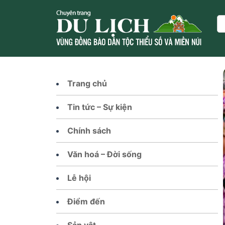
Skip
to
Se
content
Trang chủ
Tin tức – Sự kiện
Chính sách
Văn hoá – Đời sống
Lễ hội
Điểm đến
Sản vật