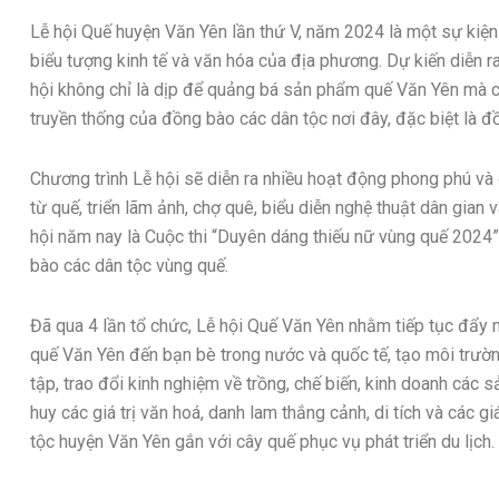
Lễ hội Quế huyện Văn Yên lần thứ V, năm 2024 là một sự kiện
biểu tượng kinh tế và văn hóa của địa phương. Dự kiến diễn r
hội không chỉ là dịp để quảng bá sản phẩm quế Văn Yên mà cò
truyền thống của đồng bào các dân tộc nơi đây, đặc biệt là 
Chương trình Lễ hội sẽ diễn ra nhiều hoạt động phong phú và
từ quế, triển lãm ảnh, chợ quê, biểu diễn nghệ thuật dân gian 
hội năm nay là Cuộc thi “Duyên dáng thiếu nữ vùng quế 2024
bào các dân tộc vùng quế.
Đã qua 4 lần tổ chức, Lễ hội Quế Văn Yên nhằm tiếp tục đẩy 
quế Văn Yên đến bạn bè trong nước và quốc tế, tạo môi trườn
tập, trao đổi kinh nghiệm về trồng, chế biến, kinh doanh các 
huy các giá trị văn hoá, danh lam thắng cảnh, di tích và các 
tộc huyện Văn Yên gắn với cây quế phục vụ phát triển du lịch.