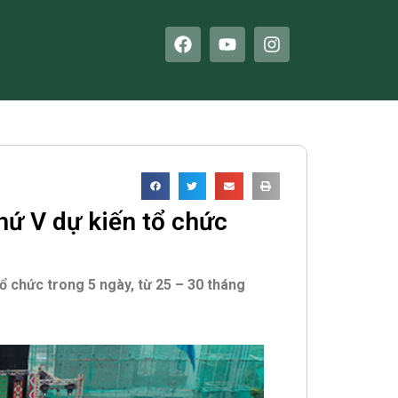
F
Y
I
a
o
n
c
u
s
e
t
t
b
u
a
o
b
g
o
e
r
k
a
m
thứ V dự kiến tổ chức
tổ chức trong 5 ngày, từ 25 – 30 tháng