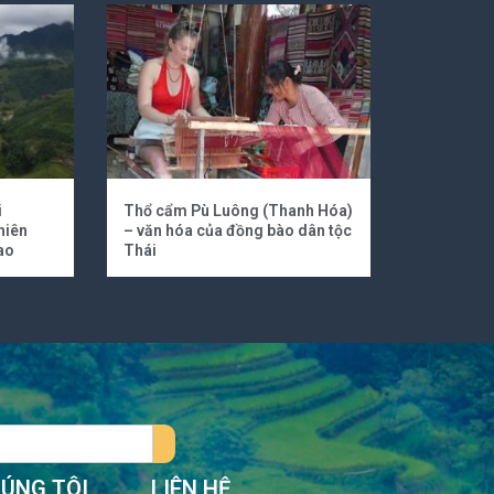
i
Thổ cẩm Pù Luông (Thanh Hóa)
hiên
– văn hóa của đồng bào dân tộc
ao
Thái
HÚNG TÔI
LIÊN HỆ