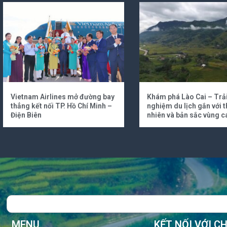
Vietnam Airlines mở đường bay
Khám phá Lào Cai – Trả
thẳng kết nối TP. Hồ Chí Minh –
nghiệm du lịch gắn với t
Điện Biên
nhiên và bản sắc vùng c
Search
MENU
KẾT NỐI VỚI C