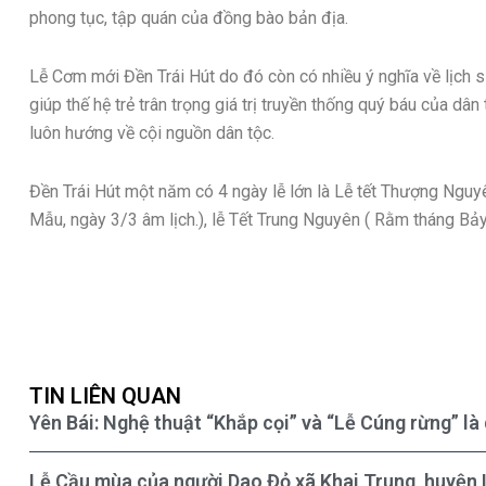
phong tục, tập quán của đồng bào bản địa.
Lễ Cơm mới Đền Trái Hút do đó còn có nhiều ý nghĩa về lịch s
giúp thế hệ trẻ trân trọng giá trị truyền thống quý báu của dâ
luôn hướng về cội nguồn dân tộc.
Đền Trái Hút một năm có 4 ngày lễ lớn là Lễ tết Thượng Nguy
Mẫu, ngày 3/3 âm lịch.), lễ Tết Trung Nguyên ( Rằm tháng Bả
TIN LIÊN QUAN
Yên Bái: Nghệ thuật “Khắp cọi” và “Lễ Cúng rừng” là 
Lễ Cầu mùa của người Dao Đỏ xã Khai Trung, huyện L