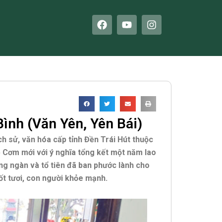
F
Y
I
a
o
n
c
u
s
e
t
t
b
u
a
o
b
g
o
e
r
k
a
m
ình (Văn Yên, Yên Bái)
ịch sử, văn hóa cấp tỉnh Đền Trái Hút thuộc
Lễ Cơm mới với ý nghĩa tổng kết một năm lao
ợng ngàn và tổ tiên đã ban phước lành cho
ốt tươi, con người khỏe mạnh.