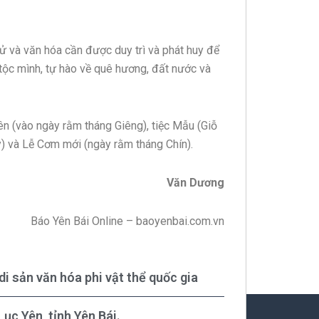
ử và văn hóa cần được duy trì và phát huy để
n tộc mình, tự hào về quê hương, đất nước và
ên (vào ngày rằm tháng Giêng), tiệc Mẫu (Giỗ
y) và Lễ Cơm mới (ngày rằm tháng Chín).
Văn Dương
Báo Yên Bái Online – baoyenbai.com.vn
di sản văn hóa phi vật thể quốc gia
ục Yên, tỉnh Yên Bái.