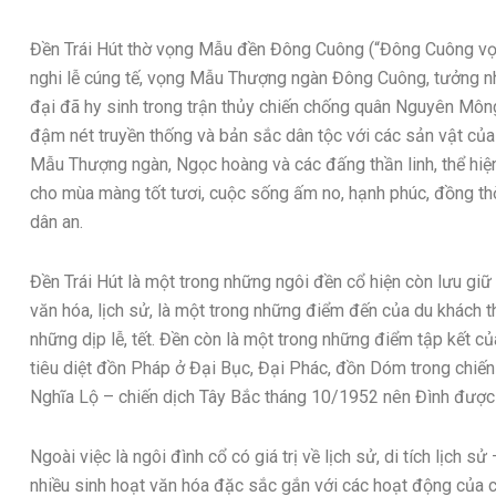
Đền Trái Hút thờ vọng Mẫu đền Đông Cuông (“Đông Cuông vọng 
nghi lễ cúng tế, vọng Mẫu Thượng ngàn Đông Cuông, tưởng nhớ
đại đã hy sinh trong trận thủy chiến chống quân Nguyên Mô
đậm nét truyền thống và bản sắc dân tộc với các sản vật của
Mẫu Thượng ngàn, Ngọc hoàng và các đấng thần linh, thể hiện
cho mùa màng tốt tươi, cuộc sống ấm no, hạnh phúc, đồng th
dân an.
Đền Trái Hút là một trong những ngôi đền cổ hiện còn lưu giữ 
văn hóa, lịch sử, là một trong những điểm đến của du khách th
những dịp lễ, tết. Đền còn là một trong những điểm tập kết củ
tiêu diệt đồn Pháp ở Đại Bục, Đại Phác, đồn Dóm trong chiế
Nghĩa Lộ – chiến dịch Tây Bắc tháng 10/1952 nên Đình được xế
Ngoài việc là ngôi đình cổ có giá trị về lịch sử, di tích lịch 
nhiều sinh hoạt văn hóa đặc sắc gắn với các hoạt động của 