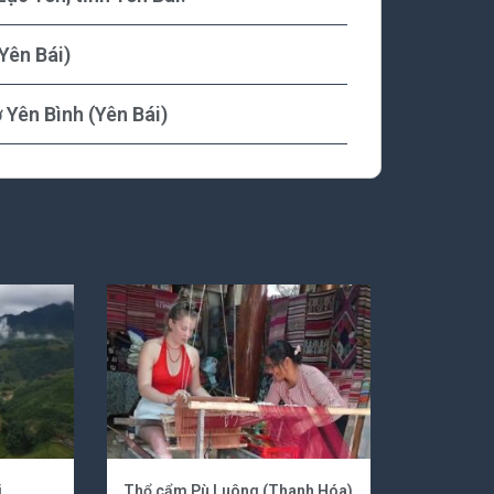
Yên Bái)
 Yên Bình (Yên Bái)
i
Thổ cẩm Pù Luông (Thanh Hóa)