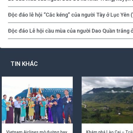
Độc đáo lễ hội “Cắc kéng” của người Tày ở Lục Yên (
Độc đáo Lễ hội cầu mùa của người Dao Quần trắng ở
TIN KHÁC
Vietnam Airlines mở đường bay
Khám phá Lào Cai – Trả