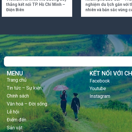
thẳng kết nối TP. Hồ Chí Minh –
nghiệm du lịch gắn với t
Điện Biên
nhiên và bản sắc vùng c
Search
MENU
KẾT NỐI VỚI C
Trang chủ
Facebook
Tin tức – Sự kiện
Youtube
Chính sách
Instagram
Văn hoá – Đời sống
Lễ hội
Điểm đến
Sản vật